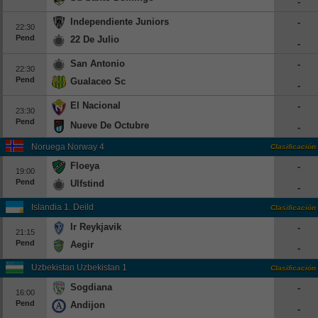
-
Independiente Juniors
-
22:30
Pend
22 De Julio
-
San Antonio
-
22:30
Pend
Gualaceo Sc
-
El Nacional
-
23:30
Pend
Nueve De Octubre
-
Noruega Norway 4
Clasificación
Floeya
-
19:00
Pend
Ulfstind
-
Islandia 1. Deild
Clasificación
Ir Reykjavik
-
21:15
Pend
Aegir
-
Uzbekistan Uzbekistan 1
Clasificación
Sogdiana
-
16:00
Pend
Andijon
-