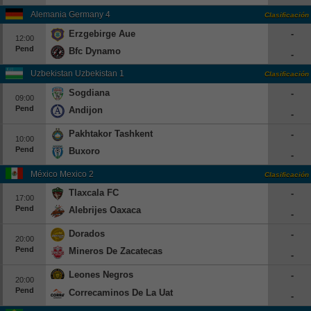
Alemania Germany 4
Clasificación
Erzgebirge Aue
-
12:00
Pend
Bfc Dynamo
-
Uzbekistan Uzbekistan 1
Clasificación
Sogdiana
-
09:00
Pend
Andijon
-
Pakhtakor Tashkent
-
10:00
Pend
Buxoro
-
México Mexico 2
Clasificación
Tlaxcala FC
-
17:00
Pend
Alebrijes Oaxaca
-
Dorados
-
20:00
Pend
Mineros De Zacatecas
-
Leones Negros
-
20:00
Pend
Correcaminos De La Uat
-