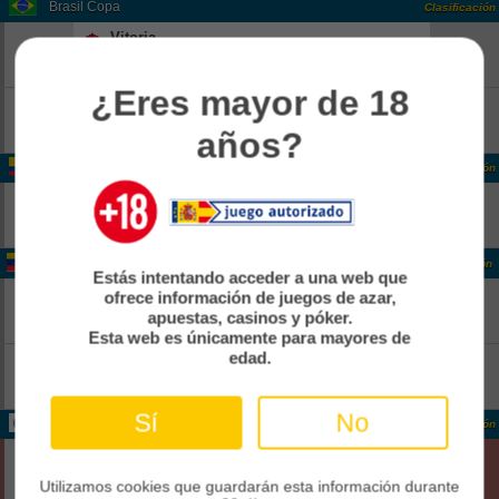
Brasil Copa
Clasificación
Vitoria
-
18:00
Pend
Athletico Paranaense
-
¿Eres mayor de 18
Corinthians
-
18:00
Pend
Internacional
años?
-
Colombia Colombia 2
Clasificación
Real CUndinamarca
-
14:00
Pend
Boca Juniors De Cali
-
Venezuela Venezuela 1
Clasificación
Estás intentando acceder a una web que
Rayo Zuliano
-
ofrece información de juegos de azar,
21:30
apuestas, casinos y póker.
Pend
Anzoategui FC
-
Esta web es únicamente para mayores de
edad.
Estudiantes Merida
-
22:00
Pend
Zamora FC
-
Sí
No
Internacional CONCACAF Caribbean Cup Grp. B
Clasificación
Cibao
0
02:00
Fin
Cavalier Sc
Utilizamos cookies que guardarán esta información durante
0