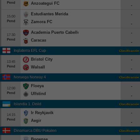
Pend
Anzoategui FC
-
Beisbol
Estudiantes Merida
-
15:00
Hockey
Pend
Zamora FC
-
Academia Puerto Cabello
-
Fútbol Americano
17:30
Pend
Caracas
-
Clasificación
Inglaterra EFL Cup
Clasificación
Bristol City
-
Casas de Apuestas
13:45
Pend
Walsall
-
Noruega Norway 4
Clasificación
Floeya
-
12:00
Pend
Ulfstind
-
Islandia 1. Deild
Clasificación
Ir Reykjavik
-
14:15
Pend
Aegir
-
Dinamarca DBU Pokalen
Clasificación
Bogense
-