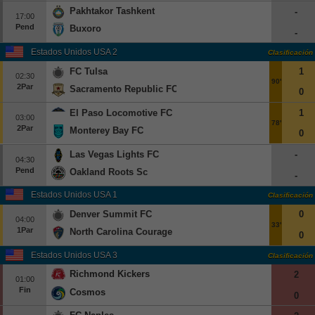
Pakhtakor Tashkent
-
17:00
Pend
Buxoro
-
Estados Unidos USA 2
Clasificación
FC Tulsa
1
02:30
90'
2Par
Sacramento Republic FC
0
El Paso Locomotive FC
1
03:00
78'
2Par
Monterey Bay FC
0
Las Vegas Lights FC
-
04:30
Pend
Oakland Roots Sc
-
Estados Unidos USA 1
Clasificación
Denver Summit FC
0
04:00
33'
1Par
North Carolina Courage
0
Estados Unidos USA 3
Clasificación
Richmond Kickers
2
01:00
Fin
Cosmos
0