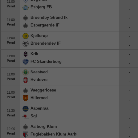
11:00
Pend
Esbjerg FB
-
Broendby Strand Ik
-
11:00
Pend
Espergaerde IF
-
Kjellerup
-
11:00
Pend
Broenderslev IF
-
Krfk
-
11:00
Pend
FC Skanderborg
-
Naestved
-
11:00
Pend
Hvidovre
-
Vaeggerloese
-
11:00
Pend
Hilleroed
-
Aabenraa
-
11:30
Pend
Sgi
-
Aalborg Kfum
-
12:00
Pend
Fuglebakken Kfum Aarhus
-