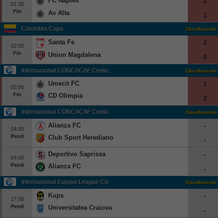
FC Naples
2
01:30
Fin
Av Alta
1
Colombia Copa
Clasificación
Santa Fe
2
02:00
Fin
Union Magdalena
0
Internacional CONCACAF Central American Cup Grp. B
Clasificación
Umecit FC
1
02:00
Fin
CD Olimpia
2
Internacional CONCACAF Central American Cup Grp. C
Clasificación
Alianza FC
-
04:00
Pend
Club Sport Herediano
-
Deportivo Saprissa
-
04:00
Pend
Alianza FC
-
Internacional Europa League Clasificación
Clasificación
Kups
-
17:00
Pend
Universitatea Craiova
-