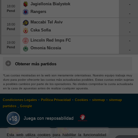
Jagiellonia Bialystok
-
18:00
Pend
Rangers
-
Maccabi Tel Aviv
-
18:00
Pend
Cska Sofia
-
Lincoln Red Imps FC
-
19:00
Pend
Omonia Nicosia
-
Obtener más partidos
*Las cuotas mostradas en la web son meramente orientativas. Nuestro equipo trabaja muy
duro para poder ofrecerte las cuotas más actualizadas posibles. Estas cuotas están sujetas
a posibles cambios por parte de los operadores. No olvides comprobar la cuota actualizada
en la casa de apuestas antes de realizar cualquier apuesta.
·
·
·
·
Condiciones Legales
Política Privacidad
Cookies
sitemap
sitemap
.
partidos
Google
Juega con resposabilidad
Esta web utiliza cookies para habilitar la funcionalidad