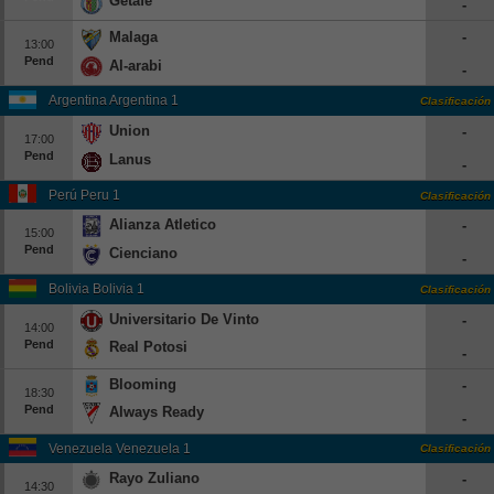
Getafe
-
Europa League
Malaga
-
13:00
Supercopa Europa
Pend
Al-arabi
-
Partidos amistosos
Argentina Argentina 1
Clasificación
Partidos televisados
Union
-
17:00
Pend
Lanus
-
Baloncesto
Perú Peru 1
Clasificación
Europa
Alianza Atletico
-
Euroliga
15:00
Pend
Cienciano
-
Eurocup
Bolivia Bolivia 1
Clasificación
España
Universitario De Vinto
-
14:00
ACB
Pend
Real Potosi
-
LEB
Blooming
-
Estados Unidos
18:30
Pend
Always Ready
-
NBA
Venezuela Venezuela 1
Clasificación
Tenis
Rayo Zuliano
-
14:30