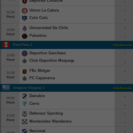
Deportes Limache
-
Union La Calera
-
16:30
Pend
Colo Colo
-
Universidad De Chile
-
19:00
Pend
Palestino
-
Perú Peru 1
Clasificación
Deportivo Garcilaso
-
13:00
Pend
Club Deportivo Moquegua
-
FBc Melgar
-
15:30
Pend
FC Cajamarca
-
Uruguay Uruguay 1
Clasificación
Danubio
-
09:00
Pend
Cerro
-
Defensor Sporting
-
13:00
Pend
Montevideo Wanderers
-
Nacional
-