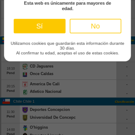
Esta web es únicamente para mayores de
Red Bull Bragantino
-
16:30
edad.
Pend
Corinthians
-
Flamengo
-
Sí
No
17:30
Pend
Vitoria
-
Colombia Colombia 1
Clasificación
Utilizamos cookies que guardarán esta información durante
30 días.
Alianza FC
-
16:05
Al confirmar tu edad, aceptas el uso de estas cookies.
Pend
Bucaramanga
-
CD Jaguares
-
18:10
Pend
Once Caldas
-
America De Cali
-
20:15
Pend
Atletico Nacional
-
Chile Chile 1
Clasificación
Deportes Concepcion
-
11:30
Pend
Universidad De Concepcion
-
O'higgins
-
14:00
Pend