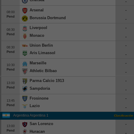
-
Europa League
Arsenal
-
08:00
Supercopa Europa
Pend
Borussia Dortmund
-
Partidos amistosos
Liverpool
-
08:30
Partidos televisados
Pend
Monaco
-
Union Berlin
-
Baloncesto
08:30
Pend
Aris Limassol
Europa
-
Marseille
-
Euroliga
10:30
Pend
Athletic Bilbao
Eurocup
-
España
Parma Calcio 1913
-
13:00
Pend
Sampdoria
ACB
-
LEB
Frosinone
-
13:45
Pend
Lazio
Estados Unidos
-
NBA
Argentina Argentina 1
Clasificación
San Lorenzo
-
13:00
Tenis
Pend
Huracan
-