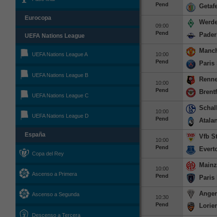
Pend
Getaf
Eurocopa
Werde
09:00
Pend
Pader
UEFA Nations League
Manch
10:00
UEFA Nations League A
Pend
Paris
UEFA Nations League B
Renn
10:00
Pend
Brent
UEFA Nations League C
Schal
10:00
UEFA Nations League D
Pend
Atala
España
Vfb St
10:00
Pend
Evert
Copa del Rey
Mainz
10:00
Ascenso a Primera
Pend
Paris
Anger
Ascenso a Segunda
10:30
Pend
Lorie
Descenso a Tercera