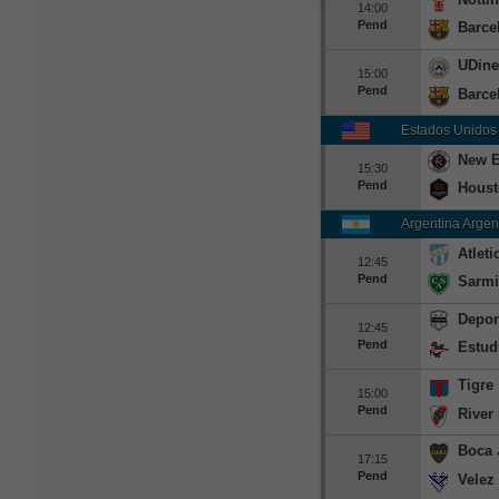
14:00
Pend
Barce
UDine
15:00
Pend
Barce
Estados Unidos
New E
15:30
Pend
Hous
Argentina Argen
Atlet
12:45
Pend
Sarmi
Depor
12:45
Pend
Estud
Tigre
15:00
Pend
River 
Boca 
17:15
Pend
Velez 