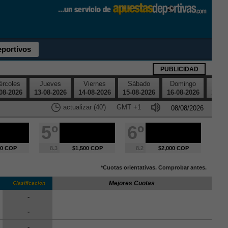
eportivos
PUBLICIDAD
ércoles
Jueves
Viernes
Sábado
Domingo
Lu
08-2026
13-08-2026
14-08-2026
15-08-2026
16-08-2026
17-08
actualizar (39')
GMT
+1
5º
6º
00 COP
8.3
$1,500 COP
8.2
$2,000 COP
*Cuotas orientativas. Comprobar antes.
Mejores Cuotas
Clasificación
-
-
-