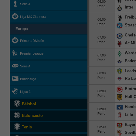
06:00
Serie A
Pend
Inter
Freib
Liga MX Clausura
06:00
Pend
Stras
Europa
Chels
07:00
Primera División
Pend
Ac Mi
Werde
Premier League
07:00
Pend
Pader
Serie A
Leeds
08:00
Pend
Rb Le
Bundesliga
Eintra
08:00
Ligue 1
Pend
Hull C
Béisbol
Hambu
08:00
Pend
Lille
Baloncesto
Bayer
Tenis
08:30
Pend
Sevill