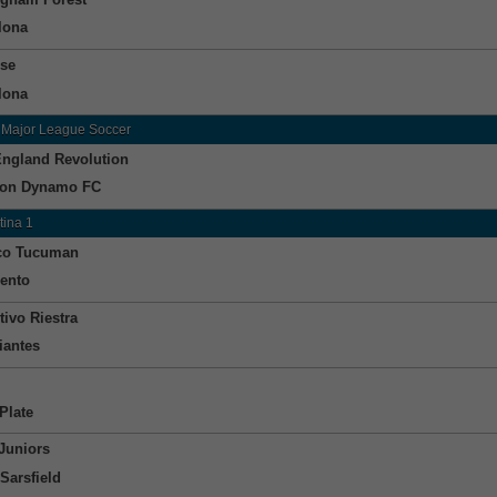
lona
se
lona
 Major League Soccer
ngland Revolution
ton Dynamo FC
tina 1
ico Tucuman
ento
tivo Riestra
iantes
Plate
Juniors
Sarsfield