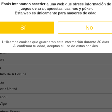
ngham Forest
Estás intentando acceder a una web que ofrece información de
juegos de azar, apuestas, casinos y póker.
etis
Esta web es únicamente para mayores de edad.
Bournemouth
ri
Sí
No
ino
Utilizamos cookies que guardarán esta información durante 30 días.
o
Al confirmar tu edad, aceptas el uso de estas cookies.
Oviedo
vre
a
tivo De A Coruna
cia
stle United
apoli
 Vigo
ngham Forest