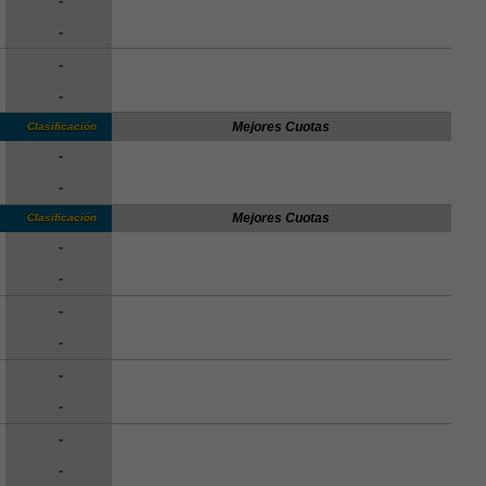
-
-
-
-
Mejores Cuotas
Clasificación
-
-
Mejores Cuotas
Clasificación
-
-
-
-
-
-
-
-