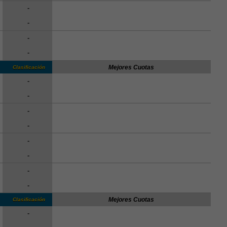
-
-
-
-
Mejores Cuotas
Clasificación
-
-
-
-
-
-
-
-
Mejores Cuotas
Clasificación
-