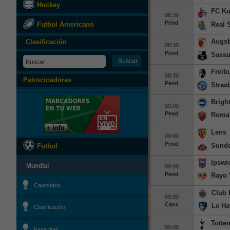
Hockey
FC Ko
08:30
Pend
Futbol Americano
Real 
Augs
Clasificación
08:30
Pend
Sassu
Freib
08:30
Patrocinadores
Pend
Stras
Brigh
09:00
Pend
Roma
Lens
09:00
Pend
Sunde
Futbol
Ipswi
Mundial
09:00
Pend
Rayo 
Calendario
Club 
09:00
Canc
Le Ha
Clasificación
Totte
09:00
Fase final