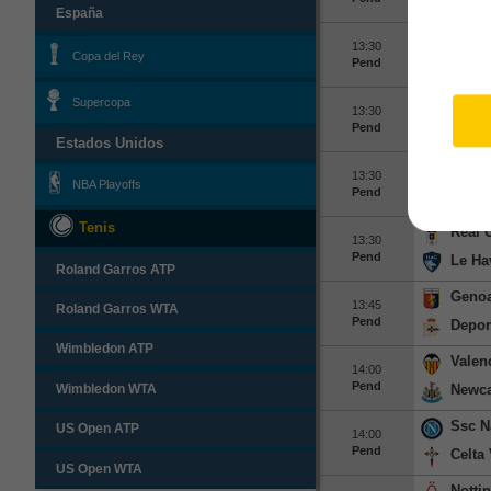
Notti
España
Real B
13:30
Copa del Rey
Pend
AFc 
Caglia
Supercopa
13:30
Pend
Nice
Estados Unidos
Avell
13:30
NBA Playoffs
Pend
Torin
Tenis
Real 
13:30
Pend
Le Ha
Roland Garros ATP
Geno
13:45
Roland Garros WTA
Pend
Depor
Wimbledon ATP
Valen
14:00
Pend
Newca
Wimbledon WTA
Ssc N
US Open ATP
14:00
Pend
Celta
US Open WTA
Notti