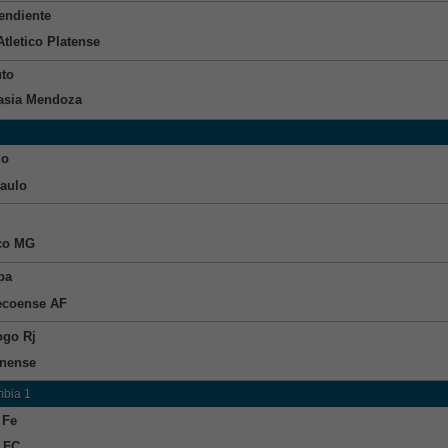
endiente
Atletico Platense
uto
sia Mendoza
io
aulo
ico MG
ba
coense AF
ogo Rj
nense
bia 1
 Fe
 FC