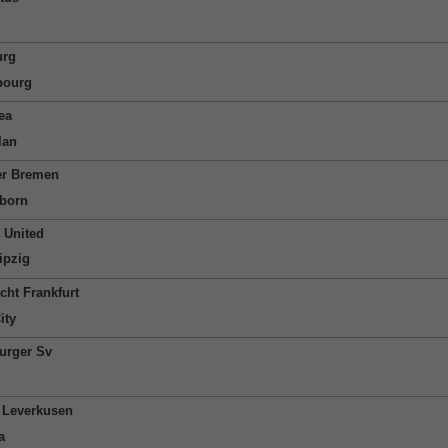
urg
bourg
ea
lan
r Bremen
born
 United
ipzig
cht Frankfurt
ity
rger Sv
 Leverkusen
a