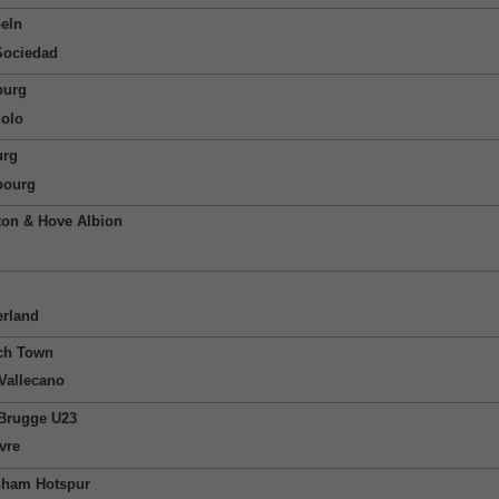
eln
Sociedad
burg
olo
urg
bourg
ton & Hove Albion
rland
ch Town
Vallecano
Brugge U23
vre
nham Hotspur