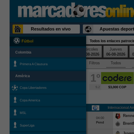
Resultados en vivo
Apuestas deport
Todos los enlaces patroc
Fútbol
Domingo
Lunes
Martes
Miércoles
Jueves
Colombia
02-08-2026
03-08-2026
04-08-2026
05-08-2026
06-08-2026
0
Filtros
Todos
Primera A Clausura
1º
América
9.2
$3,000 COP
Copa Libertadores
Copa America
Internacional A
MSL
Renn
04:00
Pend
Brent
SuperLiga
Juven