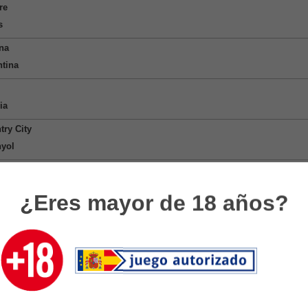
re
s
na
ntina
ia
try City
yol
cvaros
Madrid
¿Eres mayor de 18 años?
por
ids FC
asaray
real
se