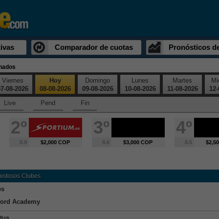
ivas
Comparador de cuotas
Pronósticos d
inados
Viernes
Hoy
Domingo
Lunes
Martes
Mi
7-08-2026
08-08-2026
09-08-2026
10-08-2026
11-08-2026
12-
Live
Pend
Fin
2º
3º
4º
8.9
$2,000 COP
8.6
$3,000 COP
8.5
$2,5
mistosos Clubes
es
ford Academy
tus