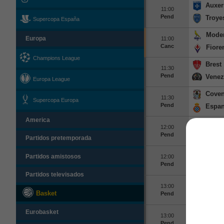
Auxer
11:00
Pend
Troye
Supercopa España
Mode
11:00
Europa
Canc
Fiore
Champions League
Brest
11:30
Pend
Venez
Europa League
Coven
11:30
Supercopa Europa
Pend
Espan
America
Feren
12:00
Pend
Real 
Partidos pretemporada
Rizes
Partidos amistosos
12:00
Pend
Pyram
Partidos televisados
Galat
13:00
Basket
Pend
Villar
UDine
Eurobasket
13:00
Pend