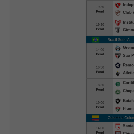
Indep
19:30
Pend
Club 
Instit
19:30
Pend
Gimna
Brasil Serie A
Grem
14:00
Pend
Sao P
Remo
16:30
Pend
Atlet
Coriti
18:30
Pend
Chape
Botaf
19:00
Pend
Flumi
Colombia Colom
Santa
14:00
Pend
Chico