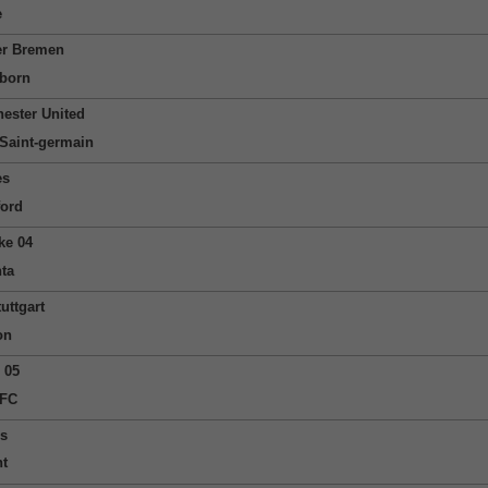
e
r Bremen
born
ester United
 Saint-germain
es
ford
ke 04
nta
uttgart
on
 05
 FC
s
nt