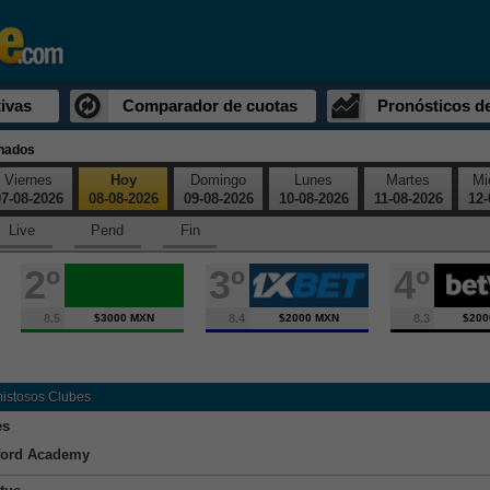
ivas
Comparador de cuotas
Pronósticos d
inados
Viernes
Hoy
Domingo
Lunes
Martes
Mi
7-08-2026
08-08-2026
09-08-2026
10-08-2026
11-08-2026
12-
Live
Pend
Fin
2º
3º
4º
8.5
$3000 MXN
8.4
$2000 MXN
8.3
$200
mistosos Clubes
es
ford Academy