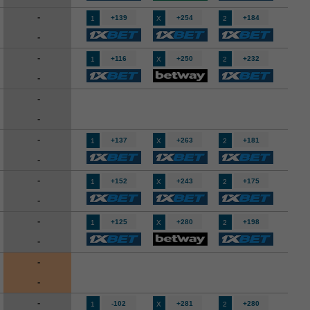
-
+139
+254
+184
1
X
2
-
-
+116
+250
+232
1
X
2
-
-
-
-
+137
+263
+181
1
X
2
-
-
+152
+243
+175
1
X
2
-
-
+125
+280
+198
1
X
2
-
-
-
-
-102
+281
+280
1
X
2