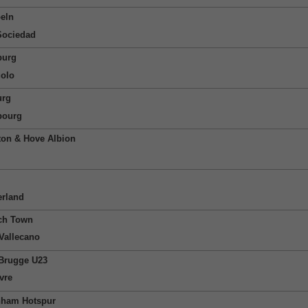
eln
Sociedad
burg
olo
urg
bourg
ton & Hove Albion
rland
ch Town
Vallecano
Brugge U23
vre
nham Hotspur