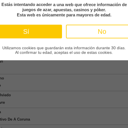
onspor
Estás intentando acceder a una web que ofrece información de
juegos de azar, apuestas, casinos y póker.
asaray
Esta web es únicamente para mayores de edad.
real
se
Sí
No
ngham Forest
etis
Utilizamos cookies que guardarán esta información durante 30 días.
Bournemouth
Al confirmar tu edad, aceptas el uso de estas cookies.
ri
ino
o
Oviedo
vre
a
tivo De A Coruna