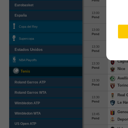
Pend
Trabz
Eurobasket
Galat
13:00
España
Pend
Villar
Copa del Rey
UDine
13:00
Pend
Notti
Supercopa
Real B
13:30
Estados Unidos
Pend
AFc 
NBA Playoffs
Caglia
13:30
Pend
Nice
Tenis
Avell
13:30
Roland Garros ATP
Pend
Torin
Roland Garros WTA
Real 
13:30
Pend
Le Ha
Wimbledon ATP
Geno
Wimbledon WTA
13:45
Pend
Depor
US Open ATP