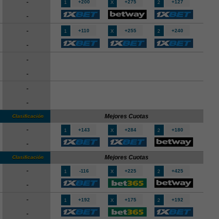
-
+200
+275
+127
1
X
2
-
-
+110
+255
+240
1
X
2
-
-
-
-
-
Mejores Cuotas
Clasificación
-
+143
+284
+180
1
X
2
-
Mejores Cuotas
Clasificación
-
-116
+225
+425
1
X
2
-
-
+192
+175
+192
1
X
2
-