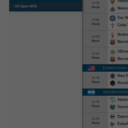
Valen
14:00
US Open WTA
Pend
Newca
Ssc N
14:00
Pend
Celta
Notti
14:00
Pend
Barce
UDine
15:00
Pend
Barce
Estados Unidos
New E
15:30
Pend
Hous
Argentina Argen
Atlet
12:45
Pend
Sarmi
Depor
12:45
Pend
Estud