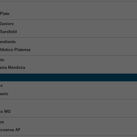
Plate
Juniors
Sarsfield
endiente
Atletico Platense
uto
sia Mendoza
io
aulo
ico MG
ba
coense AF