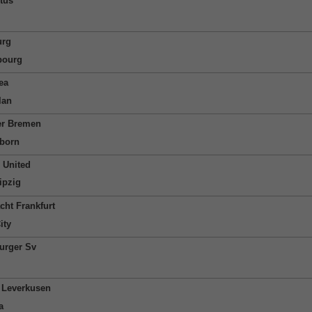
tus
urg
bourg
ea
lan
r Bremen
born
 United
ipzig
cht Frankfurt
ity
rger Sv
 Leverkusen
a