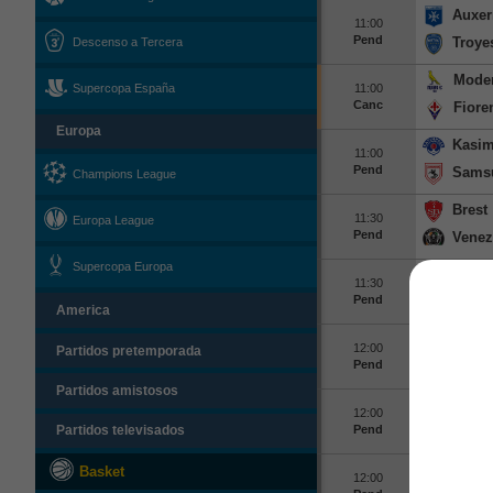
Auxer
11:00
Pend
Troye
Descenso a Tercera
Mode
Supercopa España
11:00
Canc
Fiore
Europa
Kasi
11:00
Pend
Sams
Champions League
Brest
11:30
Europa League
Pend
Venez
Supercopa Europa
Coven
11:30
Pend
Espan
America
Feren
12:00
Partidos pretemporada
Pend
Real 
Partidos amistosos
Rizes
12:00
Pend
Pyram
Partidos televisados
Gozte
Basket
12:00