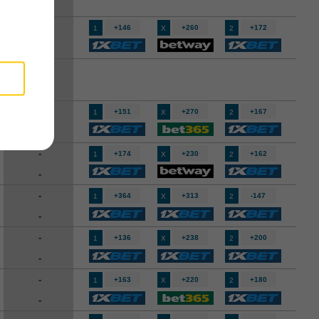
-
-
+146
+260
+172
1
X
2
-
-
-
-
+151
+270
+167
1
X
2
-
-
+174
+230
+162
1
X
2
-
-
+364
+313
-147
1
X
2
-
-
+136
+238
+200
1
X
2
-
-
+163
+220
+180
1
X
2
-