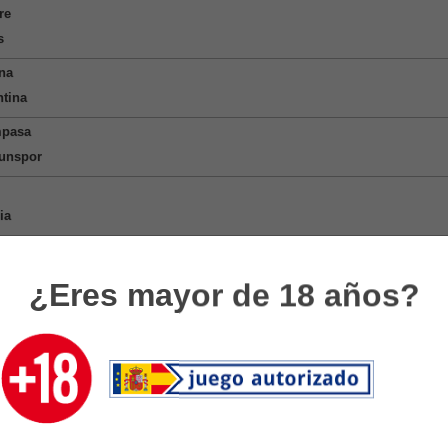
re
s
na
ntina
mpasa
unspor
ia
try City
yol
¿Eres mayor de 18 años?
cvaros
Madrid
por
ids FC
pe