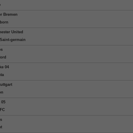
e
r Bremen
born
ester United
 Saint-germain
es
ford
ke 04
nta
uttgart
on
 05
 FC
s
nt