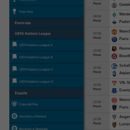
Pend
Getaf
Fase final
Werde
09:00
Pend
Pader
Eurocopa
Manch
10:00
UEFA Nations League
Pend
Paris
UEFA Nations League A
Renn
10:00
Pend
Brent
UEFA Nations League B
Schal
10:00
UEFA Nations League C
Pend
Atala
UEFA Nations League D
Vfb St
10:00
Pend
Evert
España
Mainz
10:00
Copa del Rey
Pend
Paris
Anger
Ascenso a Primera
10:30
Pend
Lorie
Ascenso a Segunda