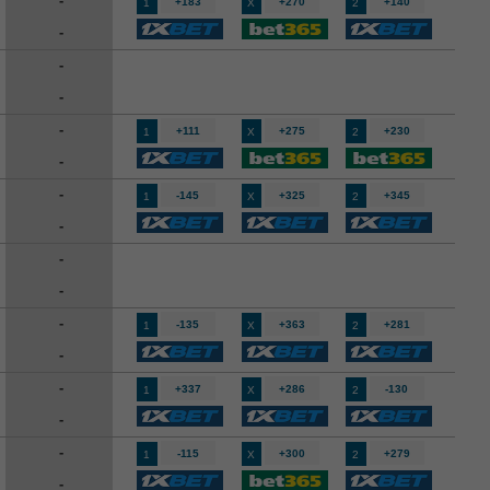
-
+183
+270
+140
1
X
2
-
-
-
-
+111
+275
+230
1
X
2
-
-
-145
+325
+345
1
X
2
-
-
-
-
-135
+363
+281
1
X
2
-
-
+337
+286
-130
1
X
2
-
-
-115
+300
+279
1
X
2
-