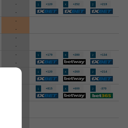
-
+120
+252
+219
1
X
2
-
-
-
-
-
-
+179
+280
+134
1
X
2
-
-
+120
+260
+214
1
X
2
-
-
+815
+600
-370
1
X
2
-
-
-
-