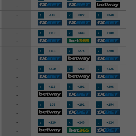
-
-
-145
+322
+348
1
X
2
-
-
+119
+333
+189
1
X
2
-
-
+118
+275
+208
1
X
2
-
-
+210
+260
+126
1
X
2
-
-
+115
+291
+206
1
X
2
-
-
-105
+291
+254
1
X
2
-
-
+220
+240
+124
1
X
2
-