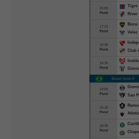
Tigre
15:00
Pend
River 
Boca 
17:15
Pend
Velez 
Indep
19:30
Pend
Club 
Instit
19:30
Pend
Gimna
Brasil Serie A
Grem
14:00
Pend
Sao P
Remo
16:30
Pend
Atlet
Coriti
18:30
Pend
Chape