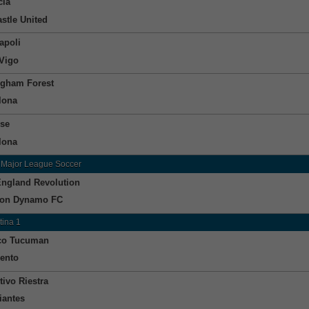
cia
stle United
apoli
 Vigo
ngham Forest
lona
se
lona
 Major League Soccer
ngland Revolution
ton Dynamo FC
tina 1
ico Tucuman
ento
tivo Riestra
iantes