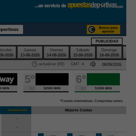
Bonos para
eportivos
apostar
PUBLICIDAD
ércoles
Jueves
Viernes
Sábado
Domingo
Lu
08-2026
13-08-2026
14-08-2026
15-08-2026
16-08-2026
17-08
actualizar (08')
GMT
-6
5º
6º
0 MXN
8.2
$2500 MXN
8.2
$1500 MXN
*Cuotas orientativas. Comprobar antes.
Mejores Cuotas
Clasificación
-
-