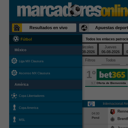
Resultados en vivo
Apuestas deport
Todos los enlaces patroc
Fútbol
Domingo
Lunes
Martes
Miércoles
Jueves
México
02-08-2026
03-08-2026
04-08-2026
05-08-2026
06-08-2026
0
Filtros
Todos
Liga MX Clausura
1º
Ascenso MX Clausura
9.7
Oferta de Bienvenida
América
Copa Libertadores
Internacional A
Copa America
Renn
04:00
Pend
Brent
MSL