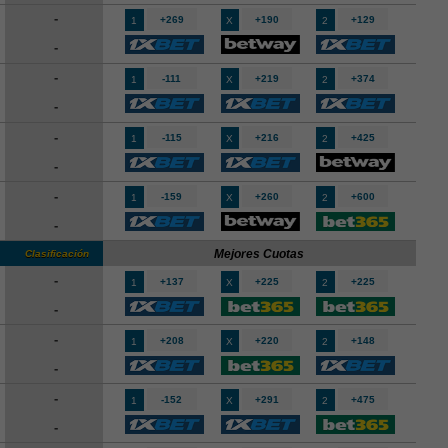
-
+269
+190
+129
1
X
2
-
-
-111
+219
+374
1
X
2
-
-
-115
+216
+425
1
X
2
-
-
-159
+260
+600
1
X
2
-
Mejores Cuotas
Clasificación
-
+137
+225
+225
1
X
2
-
-
+208
+220
+148
1
X
2
-
-
-152
+291
+475
1
X
2
-