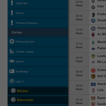
Juven
06:00
SuperLiga
Pend
Inter
Serie A
Freib
06:00
Pend
Stras
Primera A Clausura
Chels
07:00
Europa
Pend
Ac Mi
Werde
Primera División
07:00
Pend
Pader
Premier League
Leeds
08:00
Pend
Rb Le
Serie A
Eintra
Bundesliga
08:00
Pend
Hull C
Ligue 1
Hambu
08:00
Pend
Lille
Béisbol
Bayer
08:30
Baloncesto
Pend
Sevill