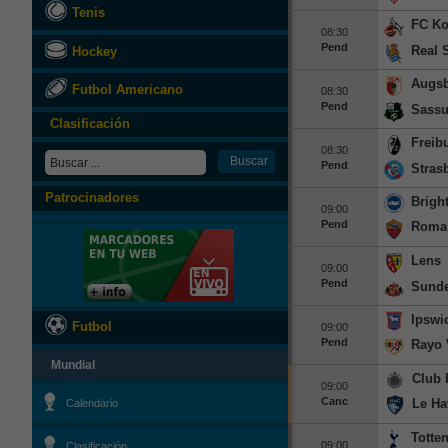
Tenis
FC Ko
08:30
Pend
Real 
Hockey
Augs
Futbol Americano
08:30
Pend
Sassu
Clasificación
Freib
08:30
Pend
Stras
Patrocinadores
Brigh
09:00
Pend
Roma
Lens
09:00
Pend
Sunde
Ipswi
Futbol
09:00
Pend
Rayo 
Mundial
Club 
09:00
Canc
Le Ha
Calendario
Totte
09:00
Clasificación