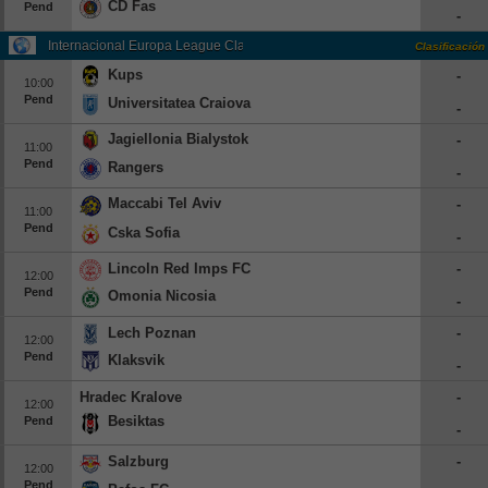
CD Fas
Pend
-
Internacional Europa League Clasificación
Clasificación
Kups
-
10:00
Pend
Universitatea Craiova
-
Jagiellonia Bialystok
-
11:00
Pend
Rangers
-
Maccabi Tel Aviv
-
11:00
Pend
Cska Sofia
-
Lincoln Red Imps FC
-
12:00
Pend
Omonia Nicosia
-
Lech Poznan
-
12:00
Pend
Klaksvik
-
Hradec Kralove
-
12:00
Besiktas
Pend
-
Salzburg
-
12:00
Pend