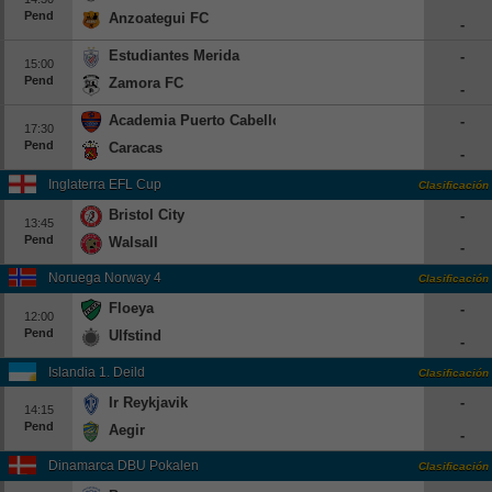
Pend
Anzoategui FC
Beisbol
-
Estudiantes Merida
-
15:00
Hockey
Pend
Zamora FC
-
Fútbol Americano
Academia Puerto Cabello
-
17:30
Pend
Caracas
-
Clasificación
Inglaterra EFL Cup
Clasificación
Casas de Apuestas
Bristol City
-
13:45
Pend
Walsall
-
Noruega Norway 4
Clasificación
Floeya
-
12:00
Pend
Ulfstind
-
Islandia 1. Deild
Clasificación
Ir Reykjavik
-
14:15
Pend
Aegir
-
Dinamarca DBU Pokalen
Clasificación