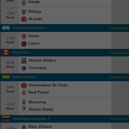
Pend
Getafe
-
Europa League
Malaga
-
13:00
Supercopa Europa
Pend
Al-arabi
-
Partidos amistosos
Argentina Argentina 1
Clasificación
Partidos televisados
Union
-
17:00
Pend
Lanus
Baloncesto
-
Europa
Perú Peru 1
Clasificación
Alianza Atletico
-
Euroliga
15:00
Pend
Cienciano
Eurocup
-
España
Bolivia Bolivia 1
Clasificación
Universitario De Vinto
-
ACB
14:00
Pend
Real Potosi
-
LEB
Blooming
-
Estados Unidos
18:30
Pend
Always Ready
-
NBA
Venezuela Venezuela 1
Clasificación
Tenis
Rayo Zuliano
-
14:30