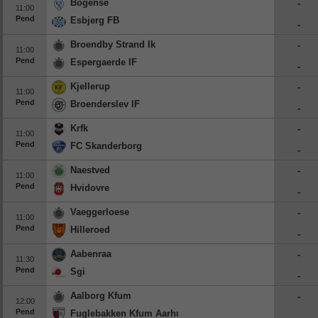
Bogense
-
11:00
Pend
Esbjerg FB
-
Broendby Strand Ik
-
11:00
Pend
Espergaerde IF
-
Kjellerup
-
11:00
Pend
Broenderslev IF
-
Krfk
-
11:00
Pend
FC Skanderborg
-
Naestved
-
11:00
Pend
Hvidovre
-
Vaeggerloese
-
11:00
Pend
Hilleroed
-
Aabenraa
-
11:30
Pend
Sgi
-
Aalborg Kfum
-
12:00
Pend
Fuglebakken Kfum Aarhus
-