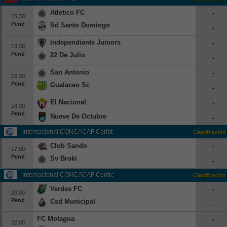
Atletico FC
-
15:30
Pend
Sd Santo Domingo
-
Independiente Juniors
-
15:30
Pend
22 De Julio
-
San Antonio
-
15:30
Pend
Gualaceo Sc
-
El Nacional
-
16:30
Pend
Nueve De Octubre
-
Internacional CONCACAF Caribbean Cup Grp. A
Clasificación
Club Sando
-
17:00
Pend
Sv Broki
-
Internacional CONCACAF Central American Cup Grp. D
Clasificación
Verdes FC
-
20:00
Pend
Csd Municipal
-
FC Motagua
-
22:00