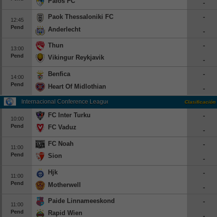
Pafos FC
-
Paok Thessaloniki FC
-
12:45
Pend
Anderlecht
-
Thun
-
13:00
Pend
Vikingur Reykjavik
-
Benfica
-
14:00
Pend
Heart Of Midlothian
-
Internacional Conference League Qualification
Clasificación
FC Inter Turku
-
10:00
Pend
FC Vaduz
-
FC Noah
-
11:00
Pend
Sion
-
Hjk
-
11:00
Pend
Motherwell
-
Paide Linnameeskond
-
11:00
Pend
Rapid Wien
-