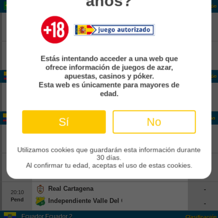
años?
Brasil Copa
Clasificación
Vitoria
-
18:00
Pend
Athletico Paranaense
-
Corinthians
-
18:00
Estás intentando acceder a una web que
Pend
Internacional
-
ofrece información de juegos de azar,
apuestas, casinos y póker.
Colombia Colombia 2
Clasificación
Esta web es únicamente para mayores de
Real CUndinamarca
-
edad.
14:00
Pend
Boca Juniors De Cali
-
Colombia Colombia 2
Clasificación
Sí
No
Atletico FC
-
16:00
Pend
Real Santander
-
Utilizamos cookies que guardarán esta información durante
30 días.
Bogota FC
-
16:30
Al confirmar tu edad, aceptas el uso de estas cookies.
Pend
Leones
-
Real Cartagena
-
20:10
Pend
Independiente Valle Del Cauca
-
Ecuador Ecuador 2
Clasificación