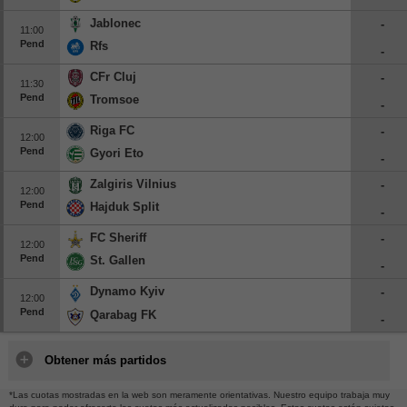
Jablonec
-
11:00
Pend
Rfs
-
CFr Cluj
-
11:30
Pend
Tromsoe
-
Riga FC
-
12:00
Pend
Gyori Eto
-
Zalgiris Vilnius
-
12:00
Pend
Hajduk Split
-
FC Sheriff
-
12:00
Pend
St. Gallen
-
Dynamo Kyiv
-
12:00
Pend
Qarabag FK
-
Obtener más partidos
*Las cuotas mostradas en la web son meramente orientativas. Nuestro equipo trabaja muy