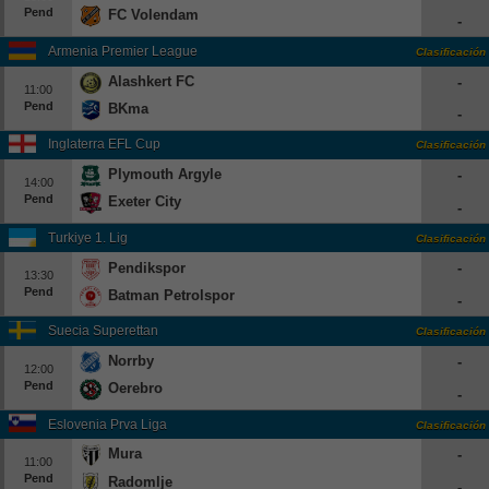
Pend
FC Volendam
-
Armenia Premier League
Clasificación
Alashkert FC
-
11:00
Pend
BKma
-
Inglaterra EFL Cup
Clasificación
Plymouth Argyle
-
14:00
Pend
Exeter City
-
Turkiye 1. Lig
Clasificación
Pendikspor
-
13:30
Pend
Batman Petrolspor
-
Suecia Superettan
Clasificación
Norrby
-
12:00
Pend
Oerebro
-
Eslovenia Prva Liga
Clasificación
Mura
-
11:00
Pend
Radomlje
-