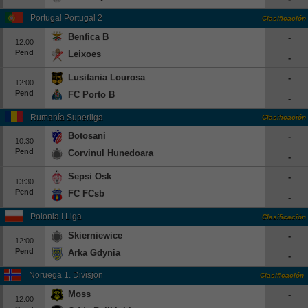
Portugal Portugal 2
Clasificación
Benfica B
-
12:00
Pend
Leixoes
-
Lusitania Lourosa
-
12:00
Pend
FC Porto B
-
Rumanía Superliga
Clasificación
Botosani
-
10:30
Pend
Corvinul Hunedoara
-
Sepsi Osk
-
13:30
Pend
FC FCsb
-
Polonia I Liga
Clasificación
Skierniewice
-
12:00
Pend
Arka Gdynia
-
Noruega 1. Divisjon
Clasificación
Moss
-
12:00