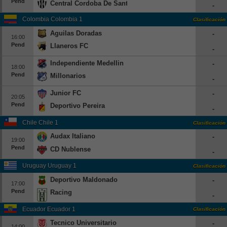
Pend
Central Cordoba De Santiago
-
Europa League
Colombia Colombia 1
Clasificación
Supercopa Europa
Aguilas Doradas
-
16:00
Partidos amistosos
Pend
Llaneros FC
-
Partidos televisados
Independiente Medellin
-
18:00
Pend
Millonarios
Baloncesto
-
Europa
Junior FC
-
20:05
Pend
Deportivo Pereira
Euroliga
-
Eurocup
Chile Chile 1
Clasificación
España
Audax Italiano
-
19:00
Pend
CD Nublense
ACB
-
LEB
Uruguay Uruguay 1
Clasificación
Deportivo Maldonado
-
Estados Unidos
17:00
Pend
Racing
-
NBA
Ecuador Ecuador 1
Clasificación
Tenis
Tecnico Universitario
-
14:00