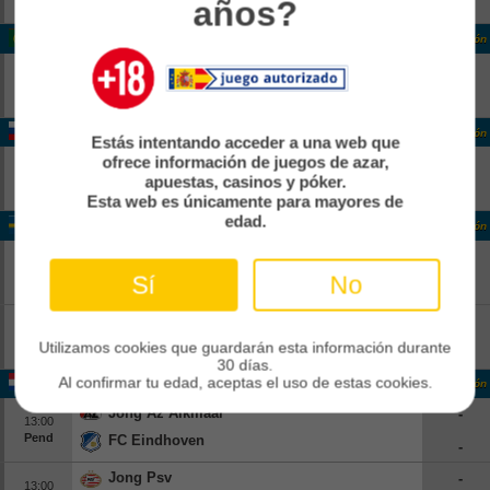
años?
Ob
-
Portugal Liga Portugal
Clasificación
Santa Clara
-
14:15
Pend
Nacional
-
Rusia Premier League
Clasificación
Estás intentando acceder a una web que
ofrece información de juegos de azar,
Fakel
-
11:30
apuestas, casinos y póker.
Pend
FK Akhmat
-
Esta web es únicamente para mayores de
edad.
Suecia Allsvenskan
Clasificación
Sirius
-
12:00
Sí
No
Pend
Brommapojkarna
-
Vaesteraas Sk
-
12:00
Pend
Utilizamos cookies que guardarán esta información durante
Djurgaarden
-
30 días.
Al confirmar tu edad, aceptas el uso de estas cookies.
Holanda Eerste Divisie
Clasificación
Jong Az Alkmaar
-
13:00
Pend
FC Eindhoven
-
Jong Psv
-
13:00