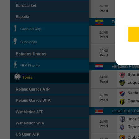
Nacio
Eurobasket
16:30
Pend
Bosto
España
Ecuador Ecuado
Copa del Rey
Delfin
16:00
Pend
Orens
Supercopa
Guaya
19:00
Estados Unidos
Pend
Emel
NBA Playoffs
Paraguay Parag
Sport
14:00
Tenis
Pend
Luqu
Roland Garros ATP
Nacio
16:30
Pend
Guara
Roland Garros WTA
Costa Rica Cost
Wimbledon ATP
Inter
16:00
Wimbledon WTA
Pend
Depor
US Open ATP
Club 