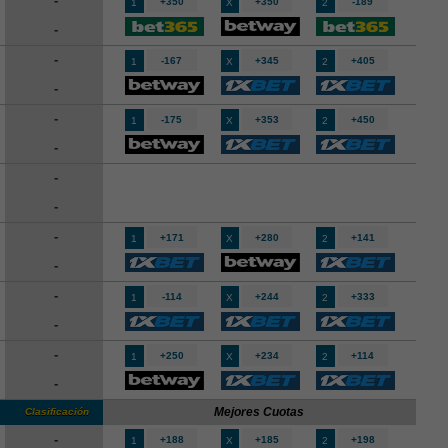
-
+350
+350
-189
1
X
2
-
-
-167
+345
+405
1
X
2
-
-
-175
+353
+450
1
X
2
-
-
-
-
+171
+280
+141
1
X
2
-
-
-114
+244
+333
1
X
2
-
-
+250
+234
+114
1
X
2
-
Mejores Cuotas
Clasificación
-
+188
+185
+198
1
X
2