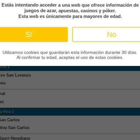
nal
Estás intentando acceder a una web que ofrece información de
juegos de azar, apuestas, casinos y póker.
n River
Esta web es únicamente para mayores de edad.
r 1
Sí
No
e
quil City
Utilizamos cookies que guardarán esta información durante 30 días.
ec
Al confirmar tu edad, aceptas el uso de estas cookies.
uay 1
ivo San Lorenzo
eno
nal
ni
a Rica 1
 San Carlos
tiva San Carlos
Sport Herediano