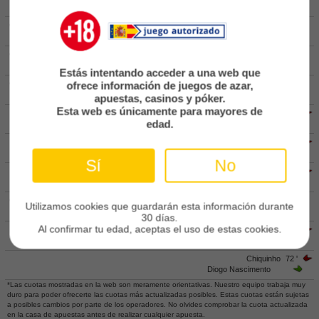
Athanasios Papageorgiou
Europa League
46 '
Bojan Kovacevic
Ahmed Kossonou
Supercopa Europa
58 '
Giannis Pasas
Partidos amistosos
Leandro Garate
Estás intentando acceder a una web que
Partidos televisados
58 '
Amr Warda
ofrece información de juegos de azar,
Lubomir Tupta
apuestas, casinos y póker.
Baloncesto
Esta web es únicamente para mayores de
Yusuf Yazici
58 '
edad.
Bruno Onyemaechi
Europa
Francisco Ortega
58 '
Euroliga
Remy Cabella
Sí
No
Eurocup
Lorenzo Scipioni
65 '
Christos Mouzakitis
España
72 '
Zisis Chatzistravos
Utilizamos cookies que guardarán esta información durante
Luca Andrada
ACB
30 días.
Al confirmar tu edad, aceptas el uso de estas cookies.
Ayoub El Kaabi
72 '
LEB
Roman Yaremchuk
Estados Unidos
Chiquinho
72 '
Diogo Nascimento
NBA
*Las cuotas mostradas en la web son meramente orientativas. Nuestro equipo trabaja muy
duro para poder ofrecerte las cuotas más actualizadas posibles. Estas cuotas están sujetas
Tenis
a posibles cambios por parte de los operadores. No olvides comprobar la cuota actualizada
en la casa de apuestas antes de realizar cualquier apuesta.