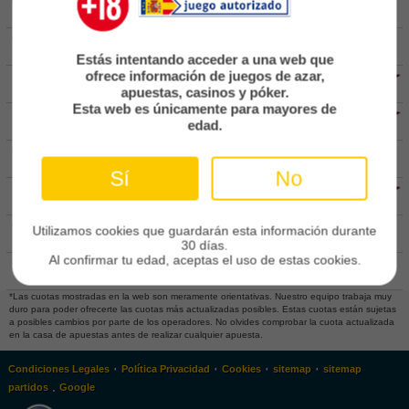
61 '
Chiquinho
Ayoub El Kaabi
Europa League
61 '
Costinha
Supercopa Europa
Rodinei
Estás intentando acceder a una web que
Partidos amistosos
ofrece información de juegos de azar,
Konstantinos Apostolakis
72 '
Facundo Perez
apuestas, casinos y póker.
Partidos televisados
Esta web es únicamente para mayores de
Gael Kakuta
72 '
edad.
Erick Ferigra
Baloncesto
73 '
Lorenzo Scipioni
Diogo Nascimento
Europa
Sí
No
Lubomir Tupta
73 '
Euroliga
Leandro Garate
Eurocup
80 '
Gelson Martins
Utilizamos cookies que guardarán esta información durante
Yusuf Yazici
30 días.
España
Al confirmar tu edad, aceptas el uso de estas cookies.
80 '
Mehdi Taremi
ACB
Clayton
*Las cuotas mostradas en la web son meramente orientativas. Nuestro equipo trabaja muy
LEB
duro para poder ofrecerte las cuotas más actualizadas posibles. Estas cuotas están sujetas
a posibles cambios por parte de los operadores. No olvides comprobar la cuota actualizada
Estados Unidos
en la casa de apuestas antes de realizar cualquier apuesta.
NBA
·
·
·
·
Condiciones Legales
Política Privacidad
Cookies
sitemap
sitemap
.
partidos
Google
Tenis