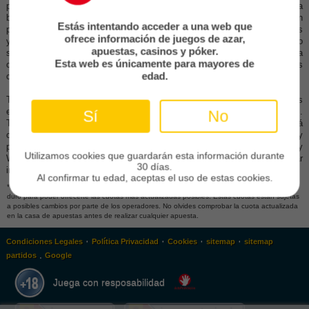
puestos que ocupan los equipos de ligas como la serbia, la rumana o la
Europa League
belga. Además, podrá consultar las tablas de clasificacion de lugares tan
Estás intentando acceder a una web que
poco conocidos por el público en general como ligas africanas, asiáticas
Supercopa Europa
ofrece información de juegos de azar,
y demás competiciones. Todo el futbol en tablas clasificatorias. Lo mismo
apuestas, casinos y póker.
sucede con el baloncesto donde podrá consultar en todo momento la
Partidos amistosos
Esta web es únicamente para mayores de
clasificacion de la liga ACB y la liga NBA además de otras menos
edad.
Partidos televisados
conocidas como la Adriatic League y la Balkan League.
También podrá realizar un seguimiento de los campeonatos tantos
Baloncesto
europeos como mundiales de baloncesto y de los Juegos Olímpicos.
Sí
No
Todo a un solo clic y sin moverse de casa. Con respecto al tenis podrá
Europa
consultar las clasificaciones tanto de dobles masculino como femenino y
Euroliga
por supuesto los puestos individuales que ocupan en el ranking ATP y
Utilizamos cookies que guardarán esta información durante
WTA los principales tenistas del mundo. La mejor manera de estar
Eurocup
30 días.
informado de la marcha del deporte del tenis.
Al confirmar tu edad, aceptas el uso de estas cookies.
España
*Las cuotas mostradas en la web son meramente orientativas. Nuestro equipo trabaja muy
duro para poder ofrecerte las cuotas más actualizadas posibles. Estas cuotas están sujetas
ACB
a posibles cambios por parte de los operadores. No olvides comprobar la cuota actualizada
en la casa de apuestas antes de realizar cualquier apuesta.
LEB
·
·
·
·
Condiciones Legales
Política Privacidad
Cookies
sitemap
sitemap
Estados Unidos
.
partidos
Google
NBA
Juega con resposabilidad
Tenis