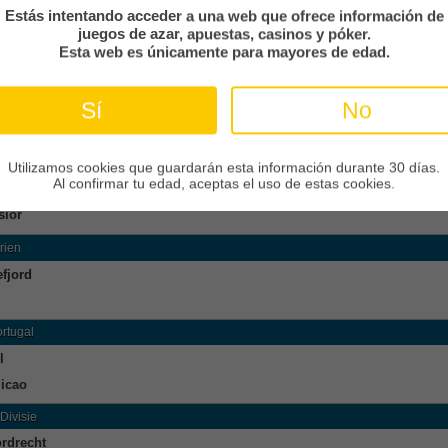
Estás intentando acceder a una web que ofrece información de
erjyske Fodbold
juegos de azar, apuestas, casinos y póker.
g
Esta web es únicamente para mayores de edad.
usliiga
Sí
No
istan
sie
Utilizamos cookies que guardarán esta información durante 30 días.
Al confirmar tu edad, aceptas el uso de estas cookies.
uur
sior
rien
fjord
ortugal
l
icao
Divisie
rdrecht