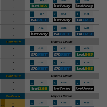
1
X
2
-
-
+197
+250
+126
1
X
2
-
-
-154
+318
+419
1
X
2
-
Mejores Cuotas
Clasificación
-
-200
+281
+850
1
X
2
-
-
-204
+301
+750
1
X
2
-
Mejores Cuotas
Clasificación
-
-333
+450
+750
1
X
2
-
Mejores Cuotas
Clasificación
1
-250
+378
+655
1
X
2
90'