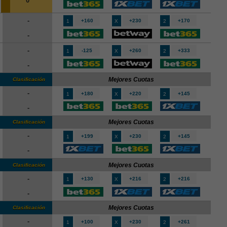
0
-
+160
+230
+170
1
X
2
-
-
-125
+260
+333
1
X
2
-
Mejores Cuotas
Clasificación
-
+180
+220
+145
1
X
2
-
Mejores Cuotas
Clasificación
-
+199
+230
+145
1
X
2
-
Mejores Cuotas
Clasificación
-
+130
+216
+216
1
X
2
-
Mejores Cuotas
Clasificación
-
+100
+230
+261
1
X
2