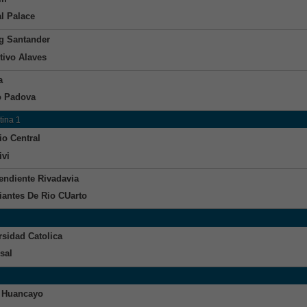
al Palace
g Santander
tivo Alaves
a
o Padova
tina 1
io Central
ivi
endiente Rivadavia
iantes De Rio CUarto
rsidad Catolica
sal
 Huancayo