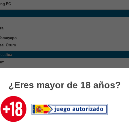
ing FC
ra
Tomayapo
eal Oruro
ndesliga
um
a Berlin
iga
¿Eres mayor de 18 años?
h
irol
 League
Brugge
jk
rligaen