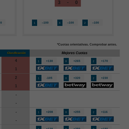
-
3
0
00
--100
--100
--100
1
X
2
*Cuotas orientativas. Comprobar antes.
Mejores Cuotas
Clasificación
4
+130
+265
+170
1
X
2
1
2
-105
+320
+230
1
X
2
1
-
-
-
+208
+255
+116
1
X
2
-
-
+138
+250
+180