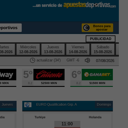
Bonos para
eportivos
apostar
PUBLICIDAD
artes
Miércoles
Jueves
Viernes
Sábado
Dom
08-2026
12-08-2026
13-08-2026
14-08-2026
15-08-2026
16-08
actualizar (33')
GMT
-6
5º
6º
0 MXN
8.2
$2500 MXN
8.2
$1500 MXN
Jueves
EURO Qualification Grp. A
Domingo
ndia
Turkiye
Holanda
11:00