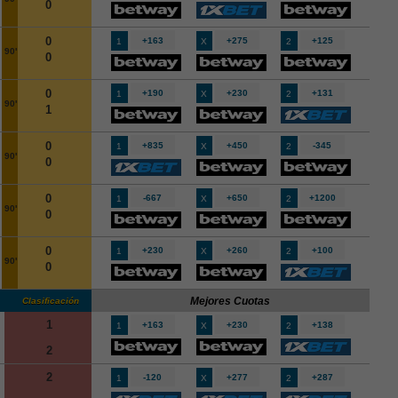
0
0
+163
+275
+125
1
X
2
90'
0
0
+190
+230
+131
1
X
2
90'
1
0
+835
+450
-345
1
X
2
90'
0
0
-667
+650
+1200
1
X
2
90'
0
0
+230
+260
+100
1
X
2
90'
0
Mejores Cuotas
Clasificación
1
+163
+230
+138
1
X
2
2
2
-120
+277
+287
1
X
2