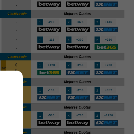
-
Mejores Cuotas
Clasificación
-
-200
+375
+415
1
X
2
-
-
-118
+300
+250
1
X
2
-
Mejores Cuotas
Clasificación
0
+120
+253
+230
1
X
2
90'
0
Mejores Cuotas
Clasificación
2
-133
+296
+357
1
X
2
90'
1
Mejores Cuotas
Clasificación
0
-500
+700
+1250
1
X
2
90'
0
Mejores Cuotas
Clasificación