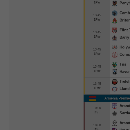
1Par
Peny
Cambr
13:45
1Par
Brito
Flint
13:45
1Par
Barry
Holyw
13:45
1Par
Conn
Tns
13:45
1Par
Haver
Trefe
13:45
1Par
Llan
Armenia Premie
Arara
10:00
Fin
Sarda
Arara
10:00
Fin