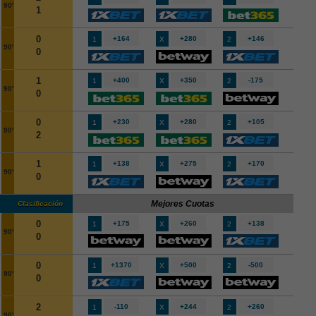
90'
1
0
+164
+280
+146
1
X
2
90'
0
1
+400
+350
-175
1
X
2
90'
0
0
+230
+280
+105
1
X
2
90'
2
1
+138
+275
+170
1
X
2
90'
0
Mejores Cuotas
Clasificación
0
+175
+260
+138
1
X
2
90'
0
0
+1370
+500
-500
1
X
2
90'
0
2
-110
+244
+260
1
X
2
90'