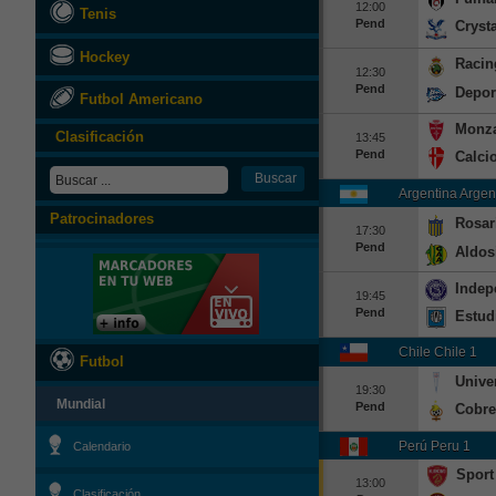
12:00
Tenis
Pend
Cryst
Hockey
Racin
12:30
Pend
Depor
Futbol Americano
Monz
Clasificación
13:45
Pend
Calci
Argentina Argen
Patrocinadores
Rosar
17:30
Pend
Aldos
Indep
19:45
Pend
Estud
Chile Chile 1
Futbol
Unive
19:30
Mundial
Pend
Cobre
Perú Peru 1
Calendario
Sport
13:00
Clasificación