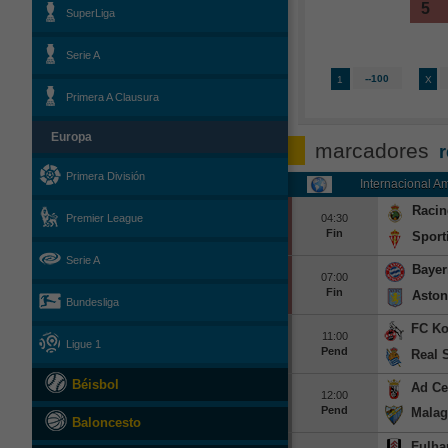
5
SuperLiga
Serie A
--100
1
X
Primera A Clausura
Europa
marcadores
r
Primera División
Internacional A
Racin
Premier League
04:30
Fin
Sport
Serie A
Bayer
07:00
Fin
Aston
Bundesliga
FC Ko
11:00
Ligue 1
Pend
Real 
Béisbol
Ad Ce
12:00
Pend
Malag
Baloncesto
Fulh