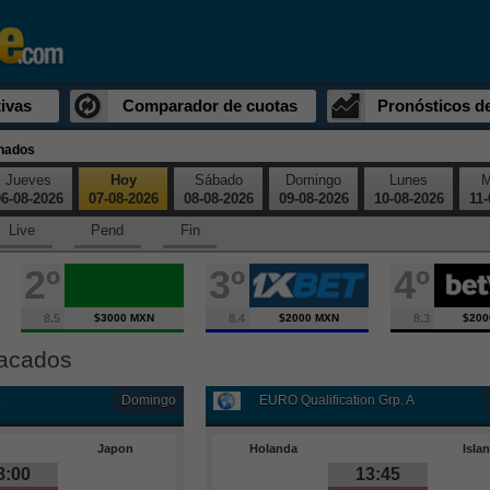
ivas
Comparador de cuotas
Pronósticos d
inados
Jueves
Hoy
Sábado
Domingo
Lunes
M
6-08-2026
07-08-2026
08-08-2026
09-08-2026
10-08-2026
11-
Live
Pend
Fin
2º
3º
4º
8.5
$3000 MXN
8.4
$2000 MXN
8.3
$200
tacados
o
Domingo
EURO Qualification Grp. A
Japon
Holanda
Isla
8:00
13:45