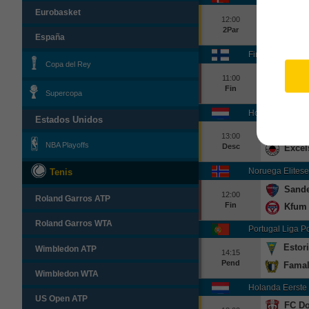
Eurobasket
Soend
12:00
2Par
Vibor
España
Finlandia Veikka
Copa del Rey
Sjk
11:00
Fin
IF Gn
Supercopa
Holanda Eredivi
Estados Unidos
Camb
13:00
NBA Playoffs
Desc
Excel
Noruega Elitese
Tenis
Sande
12:00
Roland Garros ATP
Fin
Kfum
Roland Garros WTA
Portugal Liga P
Estori
Wimbledon ATP
14:15
Pend
Famal
Wimbledon WTA
Holanda Eerste 
US Open ATP
FC Do