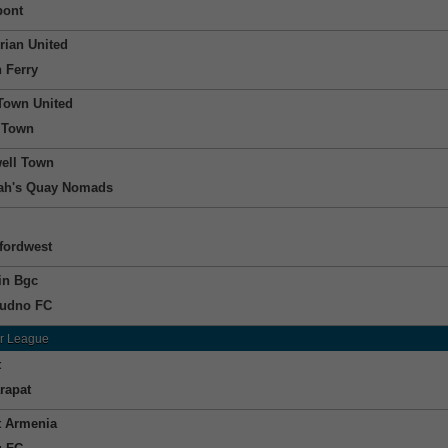
bont
ian United
n Ferry
 Town United
 Town
ell Town
ah's Quay Nomads
fordwest
lin Bgc
dudno FC
r League
t
rapat
t Armenia