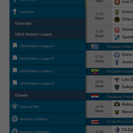
Desc
Los 
Comer
Fase final
15:15
Pend
CUsc
Eurocopa
Unive
20:30
UEFA Nations League
Pend
Sporti
UEFA Nations League A
Uruguay Urugua
Cerro
17:00
UEFA Nations League B
Pend
Juven
UEFA Nations League C
Ecuador Ecuado
Ldu D
19:00
UEFA Nations League D
Pend
Indep
España
Paraguay Parag
Rubio
16:30
Copa del Rey
Pend
Recol
Ascenso a Primera
Costa Rica Cost
Cs Ca
Ascenso a Segunda
21:00