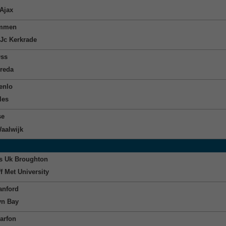
Ajax
mmen
Jc Kerkrade
Oss
reda
enlo
les
se
aalwijk
s Uk Broughton
f Met University
nford
yn Bay
arfon