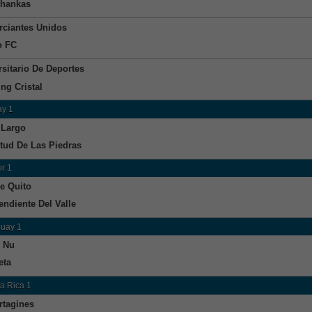
Chankas
ciantes Unidos
o FC
rsitario De Deportes
ng Cristal
y 1
 Largo
tud De Las Piedras
r 1
e Quito
endiente Del Valle
uay 1
 Nu
eta
a Rica 1
rtagines