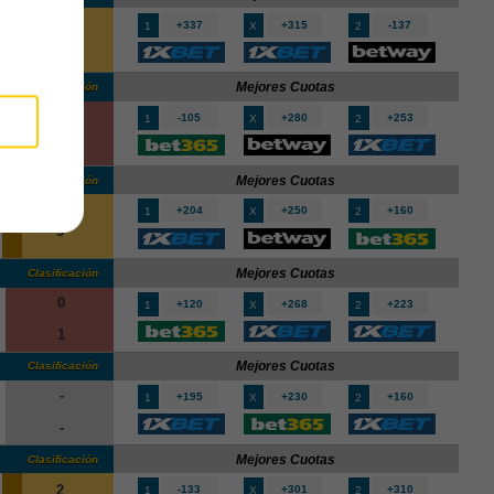
0
+337
+315
-137
1
X
2
90'
0
Mejores Cuotas
Clasificación
2
-105
+280
+253
1
X
2
2
Mejores Cuotas
Clasificación
0
+204
+250
+160
1
X
2
90'
3
Mejores Cuotas
Clasificación
0
+120
+268
+223
1
X
2
1
Mejores Cuotas
Clasificación
-
+195
+230
+160
1
X
2
-
Mejores Cuotas
Clasificación
2
-133
+301
+310
1
X
2