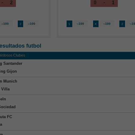
-
-
2
0
1
--100
--100
--100
--100
--1
2
1
X
2
esultados futbol
mistosos Clubes
g Santander
ing Gijon
n Munich
 Villa
eln
Sociedad
uta FC
a
am