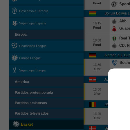
Pend
Sport
Descenso a Tercera
Bolivia Bolivia 1
Abb
Supercopa España
16:15
Pend
Guabi
Europa
Real 
18:30
Pend
CDt R
Champions League
Alemania 2. Bu
Europa League
Boch
13:30
1Par
Herth
Supercopa Europa
Austria Bundesl
America
Altac
12:30
Partidos pretemporada
2Par
Wsg T
Partidos amistosos
Bélgica Jupiler
Club 
Partidos televisados
13:45
1Par
Kortri
Basket
Dinamarca Supe