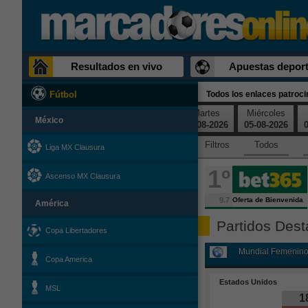
Resultados en vivo
Apuestas deport
Todos los enlaces patroc
Fútbol
Sábado
Domingo
Lunes
Martes
Miércoles
México
01-08-2026
02-08-2026
03-08-2026
04-08-2026
05-08-2026
0
Filtros
Todos
Liga MX Clausura
1º
Ascenso MX Clausura
9.7
Oferta de Bienvenida
América
Partidos Des
Copa Libertadores
Mundial Femenin
Copa America
Estados Unidos
MSL
1