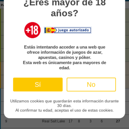
¿Eres mayor de 18
Puesto
EQUIPO
PJ
GA
EM
PE
TOTAL
años?
1
Nashville SC
18
12
4
2
40
2
Inter Miami CF
18
11
5
2
38
Vancouver
3
17
10
4
3
34
Whitecaps
Estás intentando acceder a una web que
ofrece información de juegos de azar,
4
Los Angeles FC
19
10
4
5
34
apuestas, casinos y póker.
Esta web es únicamente para mayores de
San Jose
edad.
5
18
10
3
5
33
Earthquakes
Houston
6
18
10
2
6
32
Sí
No
Dynamo FC
New England
7
18
9
3
6
30
Revolution
Utilizamos cookies que guardarán esta información durante
30 días.
8
Chicago Fire FC
17
9
2
6
29
Al confirmar tu edad, aceptas el uso de estas cookies.
9
Real Salt Lake
17
8
3
6
27