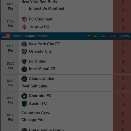
New York Red Bulls
0
14:30
Europa League
Impact De Montreal
Fin
3
Supercopa Europa
FC Cincinnati
0
17:00
Partidos amistosos
Fin
Toronto FC
1
Partidos televisados
Major League Soccer
07-03-2026
Clasificación
New York City FC
5
Baloncesto
13:30
Fin
Orlando City
Europa
0
Dc United
1
Euroliga
15:30
Fin
Inter Miami CF
Eurocup
2
España
Atlanta United
2
18:30
Fin
Real Salt Lake
ACB
3
LEB
Charlotte FC
3
18:30
Fin
Austin FC
Estados Unidos
1
NBA
Columbus Crew
0
18:30
Chicago Fire
Fin
0
Tenis
Philadelphia Union
0