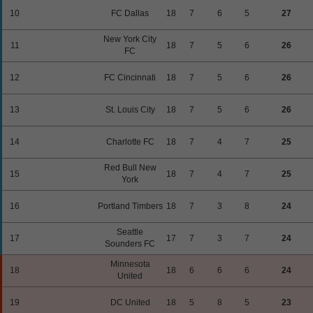
10
FC Dallas
18
7
6
5
27
New York City
11
18
7
5
6
26
FC
12
FC Cincinnati
18
7
5
6
26
13
St. Louis City
18
7
5
6
26
14
Charlotte FC
18
7
4
7
25
Red Bull New
15
18
7
4
7
25
York
16
Portland Timbers
18
7
3
8
24
Seattle
17
17
7
3
7
24
Sounders FC
Minnesota
18
18
6
6
6
24
United
19
DC United
18
5
8
5
23