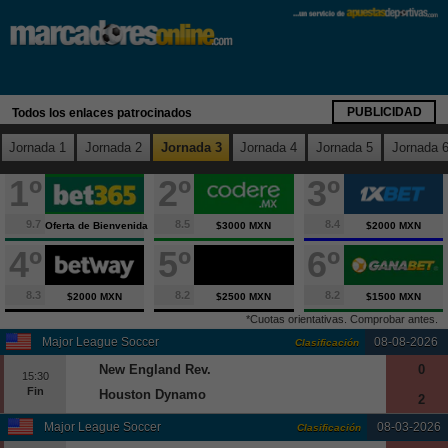
X
Fútbol
España
PUBLICIDAD
Todos los enlaces patrocinados
Primera División
Jornada 1
Jornada 2
Jornada 3
Jornada 4
Jornada 5
Jornada 
Segunda División
1º
2º
3º
Segunda B
Tercera División
9.7
8.5
8.4
Oferta de Bienvenida
$3000 MXN
$2000 MXN
Copa del Rey
4º
5º
6º
Supercopa España
Europa
8.3
8.2
8.2
$2000 MXN
$2500 MXN
$1500 MXN
*Cuotas orientativas. Comprobar antes.
Premier League
Major League Soccer
08-08-2026
Clasificación
Serie A
New England Rev.
0
15:30
Bundesliga
Fin
Houston Dynamo
2
Ligue 1
Major League Soccer
08-03-2026
Clasificación
Champions League