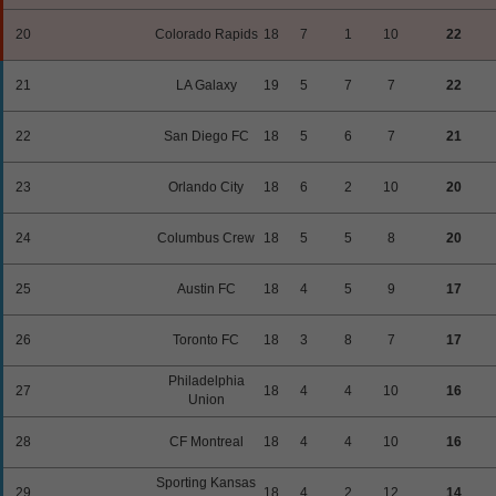
20
Colorado Rapids
18
7
1
10
22
21
LA Galaxy
19
5
7
7
22
22
San Diego FC
18
5
6
7
21
23
Orlando City
18
6
2
10
20
24
Columbus Crew
18
5
5
8
20
25
Austin FC
18
4
5
9
17
26
Toronto FC
18
3
8
7
17
Philadelphia
27
18
4
4
10
16
Union
28
CF Montreal
18
4
4
10
16
Sporting Kansas
29
18
4
2
12
14