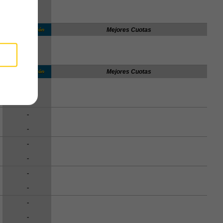
-
-
Mejores Cuotas
Clasificación
-
-
Mejores Cuotas
Clasificación
-
-
-
-
-
-
-
-
-
-