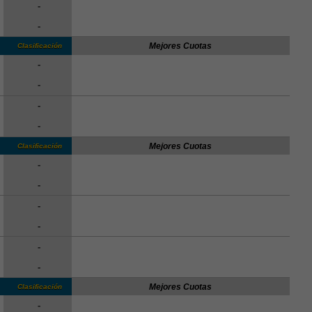
-
-
Mejores Cuotas
Clasificación
-
-
-
-
Mejores Cuotas
Clasificación
-
-
-
-
-
-
Mejores Cuotas
Clasificación
-