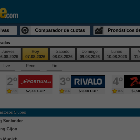
ivas
Comparador de cuotas
Pronósticos d
inados
Jueves
Hoy
Sábado
Domingo
Lunes
M
6-08-2026
07-08-2026
08-08-2026
09-08-2026
10-08-2026
11-
Live
Pend
Fin
2º
3º
4º
8.9
$2,000 COP
8.6
$3,000 COP
8.5
$2,5
mistosos Clubes
g Santander
ing Gijon
n Munich