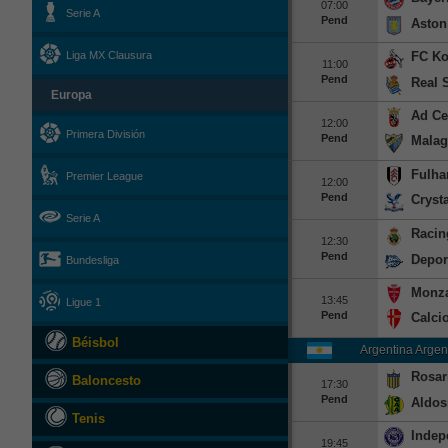
07:00
Serie A
Pend
Aston 
FC Ko
Liga MX Clausura
11:00
Pend
Real 
Europa
Ad Ce
12:00
Primera División
Pend
Malag
Fulh
Premier League
12:00
Pend
Cryst
Serie A
Racin
12:30
Pend
Depor
Bundesliga
Monz
13:45
Ligue 1
Pend
Calci
Béisbol
Argentina Argen
Rosar
Baloncesto
17:30
Pend
Aldos
Tenis
Indep
19:45