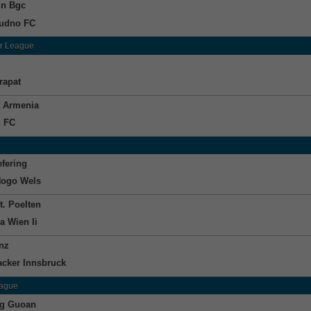
in Bgc
udno FC
r League
rapat
t Armenia
u FC
efering
ogo Wels
t. Poelten
a Wien Ii
nz
cker Innsbruck
eague
ng Guoan