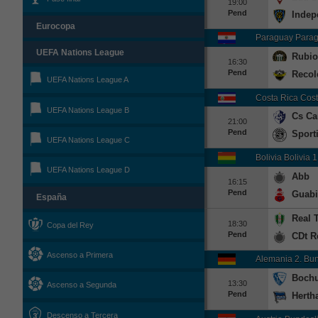
19:00
Pend
Indep
Eurocopa
Paraguay Parag
UEFA Nations League
Rubio
16:30
Pend
Recol
UEFA Nations League A
Costa Rica Cost
UEFA Nations League B
Cs Ca
21:00
Pend
Sport
UEFA Nations League C
Bolivia Bolivia 1
UEFA Nations League D
Abb
16:15
Pend
Guabi
España
Real 
18:30
Copa del Rey
Pend
CDt R
Ascenso a Primera
Alemania 2. Bu
Boch
13:30
Ascenso a Segunda
Pend
Herth
Descenso a Tercera