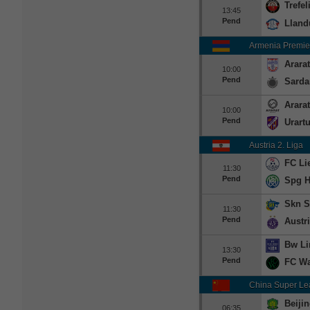
Trefel
13:45
Pend
Lland
Armenia Premie
Ararat
10:00
Pend
Sarda
Arara
10:00
Pend
Urart
Austria 2. Liga
FC Li
11:30
Pend
Spg H
Skn S
11:30
Pend
Austri
Bw Li
13:30
Pend
FC Wa
China Super L
Beiji
06:35