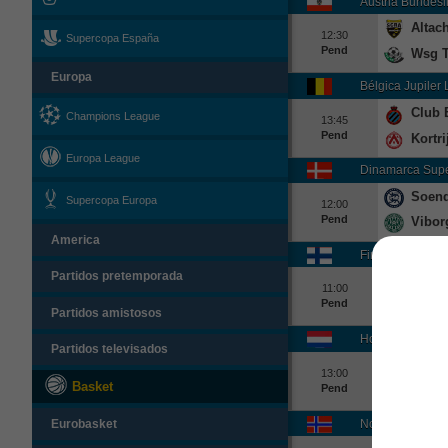
Austria Bundesl
Altac
12:30
Supercopa España
Pend
Wsg T
Europa
Bélgica Jupiler
Club 
Champions League
13:45
Pend
Kortri
Europa League
Dinamarca Supe
Soend
Supercopa Europa
12:00
Pend
Vibor
America
Finlandia Veikka
Partidos pretemporada
Sjk
11:00
Pend
IF Gn
Partidos amistosos
Holanda Eredivi
Partidos televisados
Camb
13:00
Basket
Pend
Excel
Noruega Elitese
Eurobasket