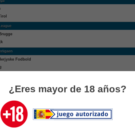
iga
h
irol
 League
Brugge
jk
rligaen
erjyske Fodbold
g
usliiga
¿Eres mayor de 18 años?
istan
sie
uur
sior
rien