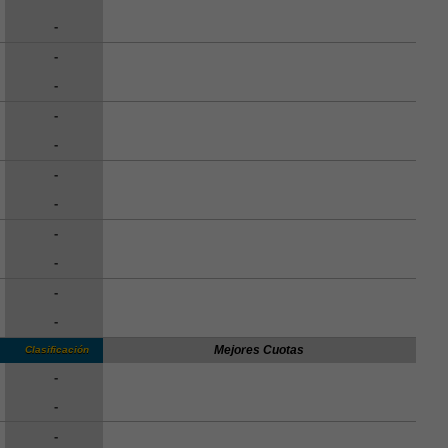
-
-
-
-
-
-
-
-
-
-
-
Mejores Cuotas
Clasificación
-
-
-