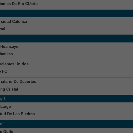
iantes De Rio CUarto
rsidad Catolica
sal
 Huancayo
hankas
ciantes Unidos
o FC
rsitario De Deportes
ng Cristal
y 1
 Largo
tud De Las Piedras
r 1
e Quito