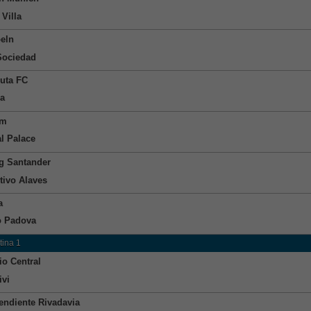
Villa
eln
Sociedad
uta FC
a
am
al Palace
g Santander
tivo Alaves
a
o Padova
tina 1
io Central
ivi
endiente Rivadavia