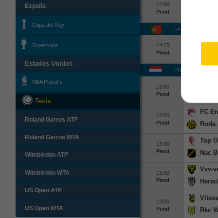
Sande
12:00
España
Pend
Kfum
Copa del Rey
Portugal Liga P
Estori
Supercopa
14:15
Pend
Famal
Estados Unidos
Holanda Eerste 
NBA Playoffs
FC Do
13:00
Pend
Jong 
Tenis
FC E
13:00
Roland Garros ATP
Pend
Roda 
Roland Garros WTA
Top O
13:00
Pend
Nac B
Wimbledon ATP
Vvv-v
Wimbledon WTA
13:00
Pend
Herac
US Open ATP
Vites
13:00
US Open WTA
Pend
Rkc W