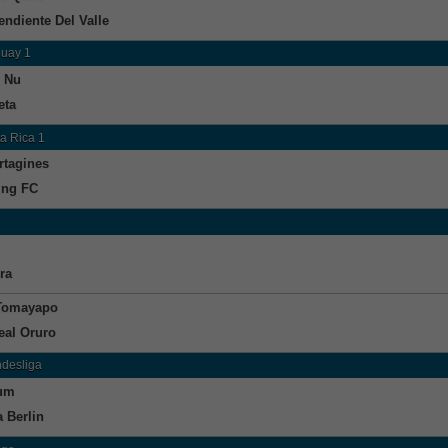
endiente Del Valle
uay 1
 Nu
eta
a Rica 1
rtagines
ing FC
ra
Tomayapo
eal Oruro
ndesliga
um
a Berlin