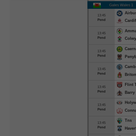
Gales Wales 1
Airbu
13:45
Pend
Cardif
Amma
13:45
Pend
Colwy
Caern
13:45
Pend
Penyb
Cambr
13:45
Pend
Briton
Flint
13:45
Pend
Barry
Holyw
13:45
Pend
Conna
Tns
13:45
Pend
Haver