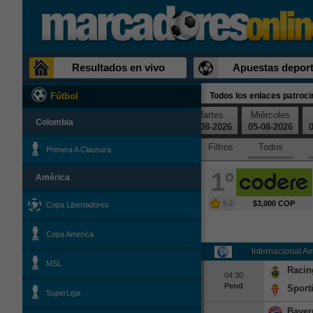
Resultados en vivo
Apuestas deport
Todos los enlaces patroc
Fútbol
Sábado
Domingo
Lunes
Martes
Miércoles
Colombia
01-08-2026
02-08-2026
03-08-2026
04-08-2026
05-08-2026
0
Filtros
Todos
Primera A Clausura
1º
América
9.2
$3,000 COP
Copa Libertadores
Copa America
Internacional A
MSL
Racin
04:30
Pend
Sport
SuperLiga
Bayer