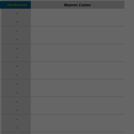
Mejores Cuotas
Clasificación
-
-
-
-
-
-
-
-
-
-
-
-
-
-