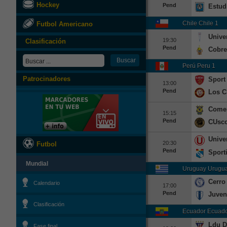
Hockey
Pend
Estud
Chile Chile 1
Futbol Americano
Unive
19:30
Clasificación
Pend
Cobre
Perú Peru 1
Patrocinadores
Sport
13:00
Pend
Los C
Comer
15:15
Pend
CUsc
Unive
20:30
Futbol
Pend
Sporti
Mundial
Uruguay Urugua
Cerro
Calendario
17:00
Pend
Juven
Clasificación
Ecuador Ecuado
Ldu D
Fase final