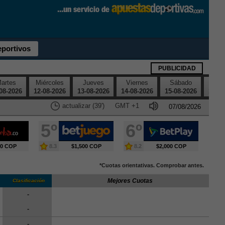
eportivos
PUBLICIDAD
artes
Miércoles
Jueves
Viernes
Sábado
Dom
08-2026
12-08-2026
13-08-2026
14-08-2026
15-08-2026
16-08
actualizar (38')
GMT
+1
5º
6º
00 COP
8.3
$1,500 COP
8.2
$2,000 COP
*Cuotas orientativas. Comprobar antes.
Mejores Cuotas
Clasificación
-
-
-