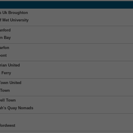
s Uk Broughton
f Met University
nford
n Bay
arfon
ont
ian United
 Ferry
 Town United
 Town
ell Town
h's Quay Nomads
fordwest