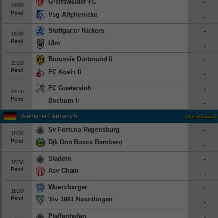
Greifswalder FC
-
19:00
Pend
Vsg Altglienicke
-
Stuttgarter Kickers
-
19:00
Pend
Ulm
-
Borussia Dortmund Ii
-
19:30
Pend
FC Koeln Ii
-
FC Guetersloh
-
19:30
Pend
Bochum Ii
-
Alemania Germany 5
Clasificación
Sv Fortuna Regensburg
-
18:30
Pend
Djk Don Bosco Bamberg
-
Stadeln
-
18:30
Pend
Asv Cham
-
Wuerzburger
-
18:30
Pend
Tsv 1861 Noerdlingen
-
Pfaffenhofen
-