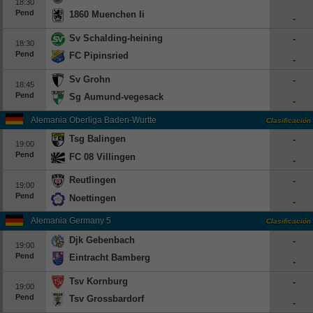
18:30
Pend
1860 Muenchen Ii
-
Sv Schalding-heining
-
18:30
Pend
FC Pipinsried
-
Sv Grohn
-
18:45
Pend
Sg Aumund-vegesack
-
Alemania Oberliga Baden-Wurttemberg
Clasificación
Tsg Balingen
-
19:00
Pend
FC 08 Villingen
-
Reutlingen
-
19:00
Pend
Noettingen
-
Alemania Germany 5
Clasificación
Djk Gebenbach
-
19:00
Pend
Eintracht Bamberg
-
Tsv Kornburg
-
19:00
Pend
Tsv Grossbardorf
-