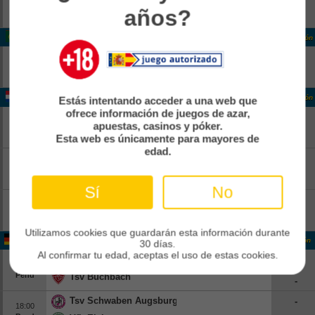
12:00
años?
Pend
Kfum
-
Portugal Liga Portugal
Clasificación
Estoril
-
14:15
Pend
Famalicao
-
Holanda Eerste Divisie
Clasificación
Estás intentando acceder a una web que
ofrece información de juegos de azar,
FC Dordrecht
-
13:00
apuestas, casinos y póker.
Pend
Jong Ajax
-
Esta web es únicamente para mayores de
edad.
FC Emmen
-
13:00
Pend
Roda Jc Kerkrade
-
Sí
No
Top Oss
-
13:00
Pend
Nac Breda
-
Utilizamos cookies que guardarán esta información durante
Alemania Germany 4
Clasificación
30 días.
Al confirmar tu edad, aceptas el uso de estas cookies.
Nuernberg Ii
-
18:00
Pend
Tsv Buchbach
-
Tsv Schwaben Augsburg
-
18:00