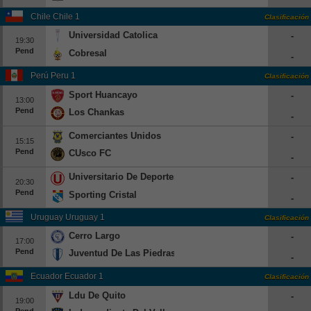
Beisbol
Chile Chile 1
Clasificación
Universidad Catolica
-
19:30
Hockey
Pend
Cobresal
-
Fútbol Americano
Perú Peru 1
Clasificación
Sport Huancayo
-
13:00
Clasificación
Pend
Los Chankas
-
Casas de Apuestas
Comerciantes Unidos
-
15:15
Pend
CUsco FC
-
Universitario De Deportes
-
20:30
Pend
Sporting Cristal
-
Uruguay Uruguay 1
Clasificación
Cerro Largo
-
17:00
Pend
Juventud De Las Piedras
-
Ecuador Ecuador 1
Clasificación
Ldu De Quito
-
19:00
Pend