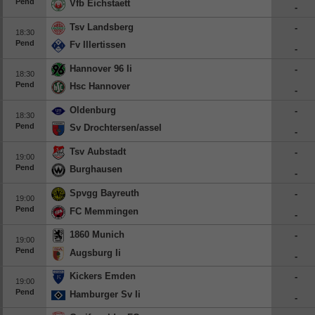
Pend
Vfb Eichstaett
-
Tsv Landsberg
-
18:30
Pend
Fv Illertissen
-
Hannover 96 Ii
-
18:30
Pend
Hsc Hannover
-
Oldenburg
-
18:30
Pend
Sv Drochtersen/assel
-
Tsv Aubstadt
-
19:00
Pend
Burghausen
-
Spvgg Bayreuth
-
19:00
Pend
FC Memmingen
-
1860 Munich
-
19:00
Pend
Augsburg Ii
-
Kickers Emden
-
19:00
Pend
Hamburger Sv Ii
-