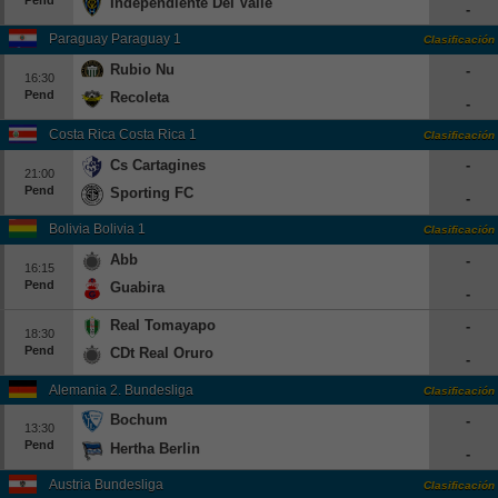
Independiente Del Valle
-
Paraguay Paraguay 1
Clasificación
Rubio Nu
-
16:30
Pend
Recoleta
-
Costa Rica Costa Rica 1
Clasificación
Cs Cartagines
-
21:00
Pend
Sporting FC
-
Bolivia Bolivia 1
Clasificación
Abb
-
16:15
Pend
Guabira
-
Real Tomayapo
-
18:30
Pend
CDt Real Oruro
-
Alemania 2. Bundesliga
Clasificación
Bochum
-
13:30
Pend
Hertha Berlin
-
Austria Bundesliga
Clasificación