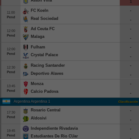
Aston Villa
1
Europa League
FC Koeln
-
11:00
Supercopa Europa
Pend
Real Sociedad
-
Partidos amistosos
Ad Ceuta FC
-
12:00
Partidos televisados
Pend
Malaga
-
Fulham
-
Baloncesto
12:00
Pend
Crystal Palace
Europa
-
Racing Santander
-
Euroliga
12:30
Pend
Deportivo Alaves
Eurocup
-
España
Monza
-
13:45
Pend
Calcio Padova
ACB
-
LEB
Argentina Argentina 1
Clasificación
Rosario Central
-
Estados Unidos
17:30
Pend
Aldosivi
-
NBA
Independiente Rivadavia
-
19:45
Tenis
Pend
Estudiantes De Rio CUarto
-