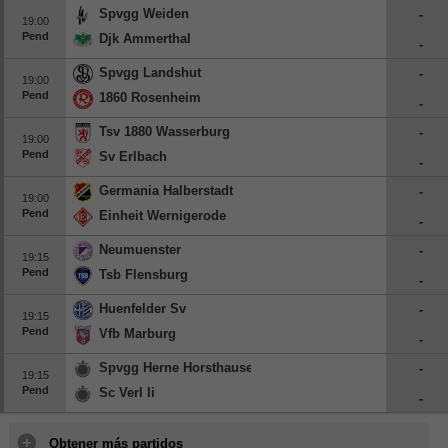
Spvgg Weiden
-
19:00
Pend
Djk Ammerthal
-
Spvgg Landshut
-
19:00
Pend
1860 Rosenheim
-
Tsv 1880 Wasserburg
-
19:00
Pend
Sv Erlbach
-
Germania Halberstadt
-
19:00
Pend
Einheit Wernigerode
-
Neumuenster
-
19:15
Pend
Tsb Flensburg
-
Huenfelder Sv
-
19:15
Pend
Vfb Marburg
-
Spvgg Herne Horsthausen
-
19:15
Pend
Sc Verl Ii
-
Obtener más partidos