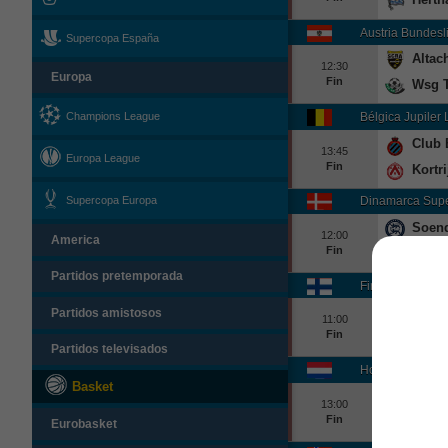
Austria Bundesl
Supercopa España
Altac
12:30
Europa
Fin
Wsg T
Champions League
Bélgica Jupiler
Club 
13:45
Europa League
Fin
Kortri
Supercopa Europa
Dinamarca Supe
Soend
12:00
America
Fin
Vibor
Partidos pretemporada
Finlandia Veikka
Sjk
Partidos amistosos
11:00
Fin
IF Gn
Partidos televisados
Holanda Eredivi
Basket
Camb
13:00
Fin
Excel
Eurobasket