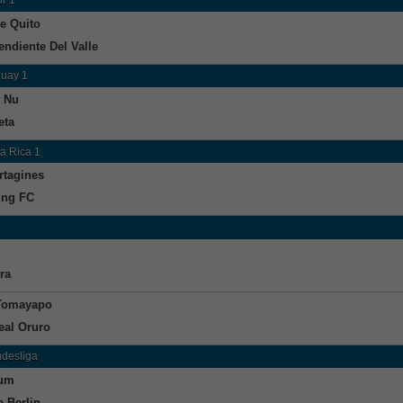
e Quito
endiente Del Valle
uay 1
 Nu
eta
a Rica 1
rtagines
ing FC
ra
Tomayapo
eal Oruro
ndesliga
um
a Berlin