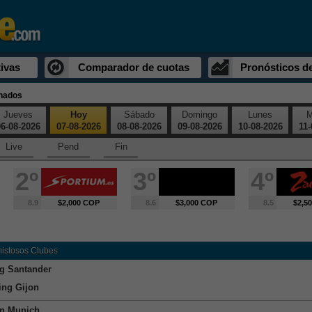
ivas
Comparador de cuotas
Pronósticos d
inados
Jueves
Hoy
Sábado
Domingo
Lunes
M
6-08-2026
07-08-2026
08-08-2026
09-08-2026
10-08-2026
11-
Live
Pend
Fin
2º
3º
4º
8.9
$2,000 COP
8.6
$3,000 COP
8.5
$2,5
mistosos Clubes
g Santander
ing Gijon
n Munich