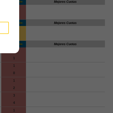
Mejores Cuotas
Clasificación
0
1
Mejores Cuotas
Clasificación
1
90'
1
Mejores Cuotas
Clasificación
2
1
1
0
1
2
3
4
1