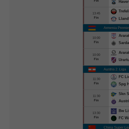
Fin
Haver
Trefe
13:45
Fin
Llan
Armenia Premie
Arara
10:00
Fin
Sarda
Arara
10:00
Fin
Urart
Austria 2. Liga
FC Li
11:30
Fin
Spg 
Skn S
11:30
Fin
Austr
Bw Li
13:30
Fin
FC Wa
China Super L