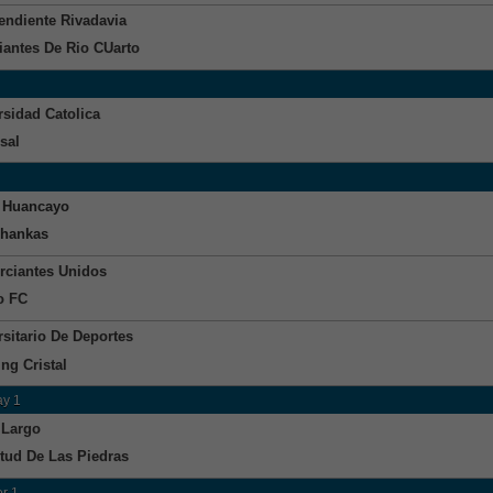
endiente Rivadavia
iantes De Rio CUarto
rsidad Catolica
sal
 Huancayo
Chankas
ciantes Unidos
o FC
rsitario De Deportes
ng Cristal
y 1
 Largo
tud De Las Piedras
r 1