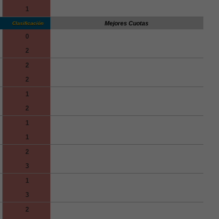
1
Mejores Cuotas
Clasificación
0
2
2
2
1
2
1
1
2
3
1
3
2