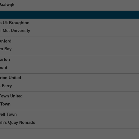
aalwijk
s Uk Broughton
f Met University
nford
yn Bay
arfon
bont
ian United
n Ferry
 Town United
 Town
ell Town
ah's Quay Nomads