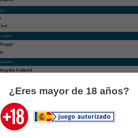
iga
h
irol
 League
Brugge
jk
rligaen
erjyske Fodbold
g
¿Eres mayor de 18 años?
usliiga
istan
sie
uur
sior