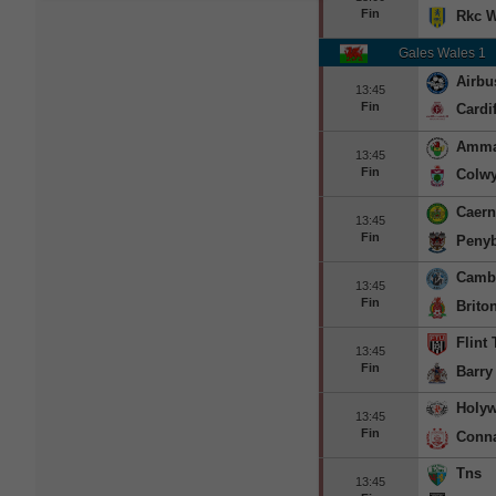
Fin
Rkc W
Gales Wales 1
Airbu
13:45
Fin
Cardif
Amma
13:45
Fin
Colw
Caern
13:45
Fin
Peny
Cambr
13:45
Fin
Brito
Flint
13:45
Fin
Barry
Holyw
13:45
Fin
Conn
Tns
13:45