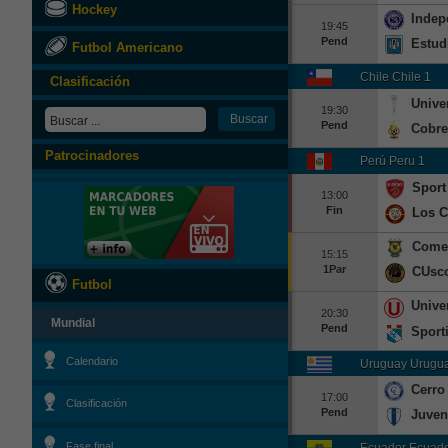
Hockey
Indep
19:45
Pend
Estud
Futbol Americano
Chile Chile 1
Clasificación
Unive
19:30
Pend
Cobre
Patrocinadores
Perú Peru 1
Sport
13:00
Fin
Los 
Comer
15:15
1Par
CUsc
Futbol
Unive
20:30
Mundial
Pend
Sporti
Calendario
Uruguay Urugua
Cerro
17:00
Clasificación
Pend
Juven
Fase final
Ecuador Ecuado