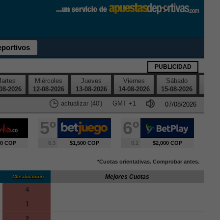
eportivos
PUBLICIDAD
artes
Miércoles
Jueves
Viernes
Sábado
Dom
08-2026
12-08-2026
13-08-2026
14-08-2026
15-08-2026
16-08
actualizar (39')
GMT
+1
5º
6º
00 COP
8.3
$1,500 COP
8.2
$2,000 COP
*Cuotas orientativas. Comprobar antes.
Mejores Cuotas
Clasificación
4
1
2