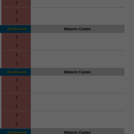
0
0
4
Mejores Cuotas
Clasificación
1
2
2
1
Mejores Cuotas
Clasificación
2
3
0
1
3
0
Mejores Cuotas
Clasificación