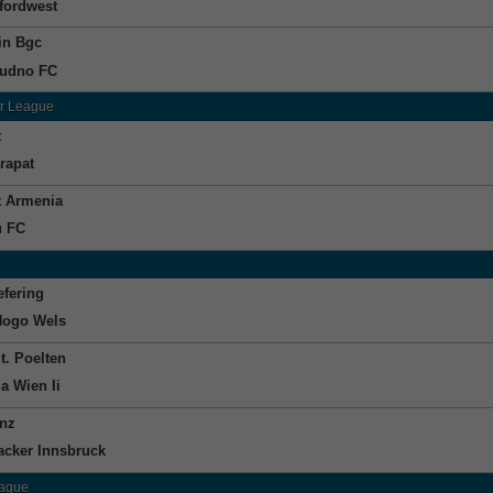
fordwest
lin Bgc
dudno FC
r League
t
rapat
t Armenia
u FC
efering
Hogo Wels
t. Poelten
ia Wien Ii
nz
cker Innsbruck
eague