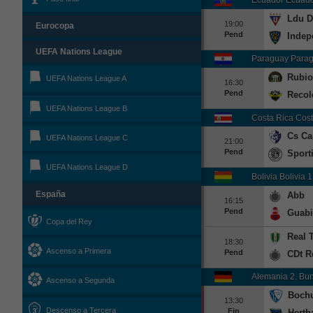
Ldu D
19:00
Eurocopa
Pend
Indep
UEFA Nations League
Paraguay Parag
Rubio
UEFA Nations League A
16:30
Pend
Recol
UEFA Nations League B
Costa Rica Cost
Cs Ca
UEFA Nations League C
21:00
Pend
Sport
UEFA Nations League D
Bolivia Bolivia 1
Abb
España
16:15
Pend
Guabi
Copa del Rey
Real 
18:30
Ascenso a Primera
Pend
CDt R
Alemania 2. Bu
Ascenso a Segunda
Boch
13:30
Descenso a Tercera
Fin
Herth