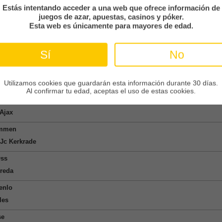
rien
Estás intentando acceder a una web que ofrece información de
fjord
juegos de azar, apuestas, casinos y póker.
Esta web es únicamente para mayores de edad.
ortugal
Sí
No
l
icao
Utilizamos cookies que guardarán esta información durante 30 días.
Divisie
Al confirmar tu edad, aceptas el uso de estas cookies.
rdrecht
Ajax
mmen
Jc Kerkrade
Oss
reda
enlo
les
se