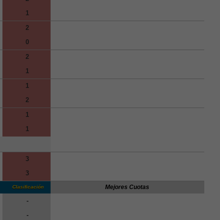
1
2
0
2
1
1
2
1
1
3
3
Mejores Cuotas
Clasificación
-
-