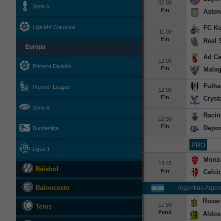
07:00
Serie A
Fin
Aston
FC Ko
Liga MX Clausura
11:00
Fin
Real 
Europa
Ad Ce
12:00
Primera División
Fin
Mala
Fulh
Premier League
12:00
Fin
Cryst
Serie A
Racin
12:30
Fin
Depor
Bundesliga
PRO
Ligue 1
Monz
13:45
Béisbol
Fin
Calci
Baloncesto
Argentina Argen
Rosar
17:30
Tenis
Pend
Aldos