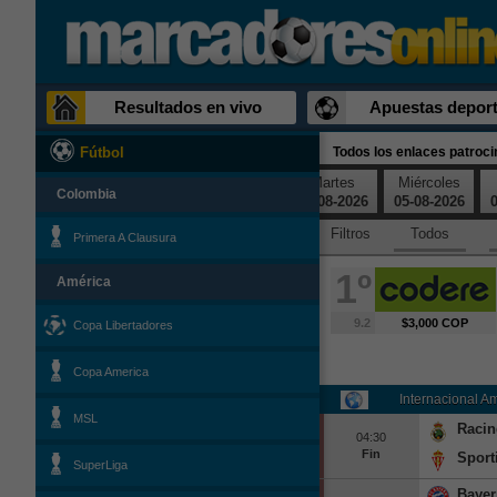
Resultados en vivo
Apuestas deport
Todos los enlaces patroc
Fútbol
Sábado
Domingo
Lunes
Martes
Miércoles
Colombia
01-08-2026
02-08-2026
03-08-2026
04-08-2026
05-08-2026
0
Filtros
Todos
Primera A Clausura
1º
América
9.2
$3,000 COP
Copa Libertadores
Copa America
Internacional A
MSL
Racin
04:30
Fin
Sport
SuperLiga
Bayer