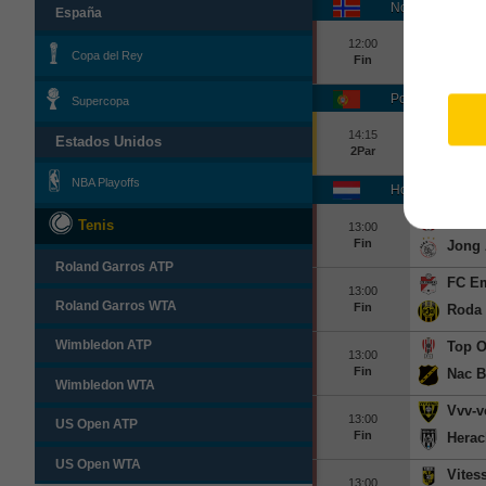
Noruega Elitese
España
Sande
12:00
Copa del Rey
Fin
Kfum
Portugal Liga P
Supercopa
Estori
14:15
Estados Unidos
2Par
Famal
NBA Playoffs
Holanda Eerste 
FC Do
Tenis
13:00
Fin
Jong 
Roland Garros ATP
FC E
13:00
Roland Garros WTA
Fin
Roda 
Top 
Wimbledon ATP
13:00
Fin
Nac B
Wimbledon WTA
Vvv-v
13:00
US Open ATP
Fin
Herac
US Open WTA
Vites
13:00