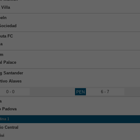
 Villa
eln
Sociedad
uta FC
ga
am
al Palace
g Santander
tivo Alaves
0 - 0
6 - 7
PEN
a
o Padova
tina 1
io Central
ivi