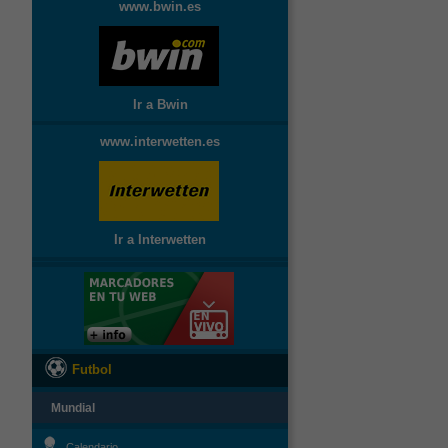
www.bwin.es
Ir a Bwin
www.interwetten.es
Ir a Interwetten
Futbol
Mundial
Calendario