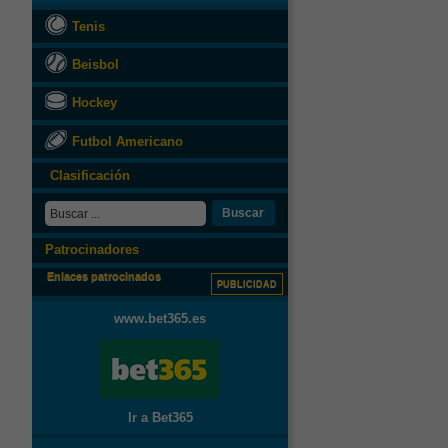
Tenis
Beisbol
Hockey
Futbol Americano
Clasificación
Buscar
Patrocinadores
Enlaces patrocinados
PUBLICIDAD
www.bet365.es
Ir a Bet365