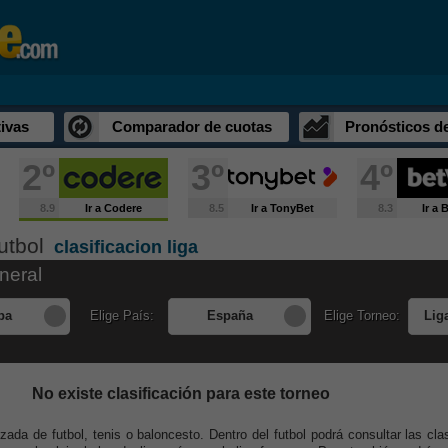
ivas
Comparador de cuotas
Pronósticos d
2º
3º
4º
8.9
Ir a Codere
8.5
Ir a TonyBet
8.3
Ir a
utbol
clasificacion liga
neral
pa
España
Lig
Elige País:
Elige Torneo:
No existe clasificación para este torneo
zada de futbol, tenis o baloncesto. Dentro del futbol podrá consultar las cl