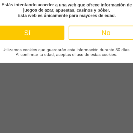
Estás intentando acceder a una web que ofrece información de
juegos de azar, apuestas, casinos y póker.
Esta web es únicamente para mayores de edad.
Sí
No
Utilizamos cookies que guardarán esta información durante 30 días.
Al confirmar tu edad, aceptas el uso de estas cookies.