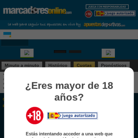
X
Fútbol
España
Primera División
Segunda División
Segunda B
Tercera División
Minuto a minuto
Histórico
Cuotas
Pronósticos
Copa del Rey
*Las cuotas mostradas en la web son meramente orientativas. Nuestro equipo trabaja muy
duro para poder ofrecerte las cuotas más actualizadas posibles. Estas cuotas están sujetas
¿Eres mayor de 18
Supercopa España
a posibles cambios por parte de los operadores. No olvides comprobar la cuota actualizada
en la casa de apuestas antes de realizar cualquier apuesta.
Europa
años?
·
·
·
·
Condiciones Legales
Política Privacidad
Cookies
sitemap
sitemap
Premier League
.
partidos
Google
Serie A
Juega con resposabilidad
Bundesliga
Ligue 1
Estás intentando acceder a una web que
Champions League