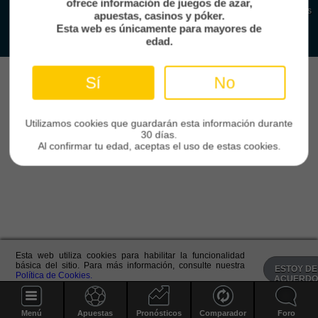
ofrece información de juegos de azar,
© 2026 Marcadoresonline.com Todos los derechos reservados
apuestas, casinos y póker.
Europa League
Esta web es únicamente para mayores de
Supercopa Europa
edad.
Partidos amistosos
Partidos televisados
Sí
No
Baloncesto
Utilizamos cookies que guardarán esta información durante
Europa
30 días.
Al confirmar tu edad, aceptas el uso de estas cookies.
Euroliga
Eurocup
España
ACB
LEB
Estados Unidos
Esta web utiliza cookies para habilitar la funcionalidad
básica del sitio. Para más información, consulte nuestra
ESTOY DE
NBA
Política de Cookies.
ACUERD
Tenis
Menú
Apuestas
Pronósticos
Comparador
Foro