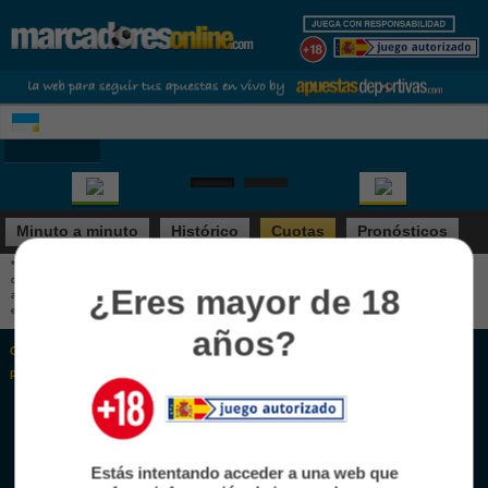
X
Fútbol
España
Primera División
Segunda División
Segunda B
Tercera División
Minuto a minuto
Histórico
Cuotas
Pronósticos
Copa del Rey
*Las cuotas mostradas en la web son meramente orientativas. Nuestro equipo trabaja muy
duro para poder ofrecerte las cuotas más actualizadas posibles. Estas cuotas están sujetas
¿Eres mayor de 18
Supercopa España
a posibles cambios por parte de los operadores. No olvides comprobar la cuota actualizada
en la casa de apuestas antes de realizar cualquier apuesta.
Europa
años?
·
·
·
·
Condiciones Legales
Política Privacidad
Cookies
sitemap
sitemap
Premier League
.
partidos
Google
Serie A
Juega con resposabilidad
Bundesliga
Ligue 1
Estás intentando acceder a una web que
Champions League