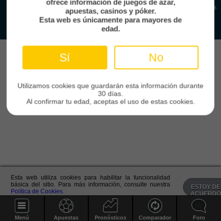
ofrece información de juegos de azar,
© 2026 Marcadoresonline.com Todos los derechos reservados
apuestas, casinos y póker.
Europa League
Esta web es únicamente para mayores de
Supercopa Europa
edad.
Partidos amistosos
Partidos televisados
Sí
No
Baloncesto
Utilizamos cookies que guardarán esta información durante
Europa
30 días.
Al confirmar tu edad, aceptas el uso de estas cookies.
Euroliga
Eurocup
España
ACB
LEB
Estados Unidos
Esta web utiliza cookies para habilitar la funcionalidad
básica del sitio. Para más información, consulte nuestra
ESTOY DE
NBA
Política de Cookies.
ACUERD
Tenis
Menú
Apuestas
Pronósticos
Comparador
Foro