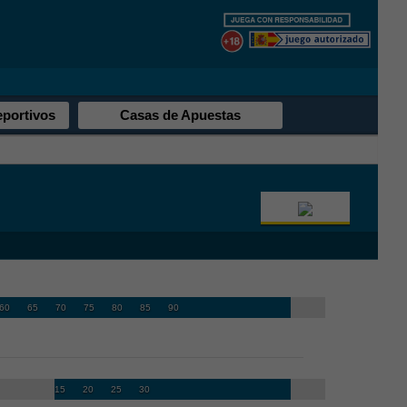
eportivos
Casas de Apuestas
60
65
70
75
80
85
90
15
20
25
30