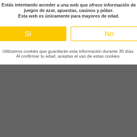
Estás intentando acceder a una web que ofrece información de
juegos de azar, apuestas, casinos y póker.
Esta web es únicamente para mayores de edad.
Sí
No
Utilizamos cookies que guardarán esta información durante 30 días.
Al confirmar tu edad, aceptas el uso de estas cookies.