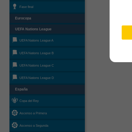
Fase final
Eurocopa
UEFA Nations League
UEFA Nations League A
UEFA Nations League B
UEFA Nations League C
UEFA Nations League D
España
Copa del Rey
Ascenso a Primera
Ascenso a Segunda