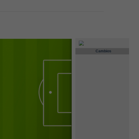
Cambios