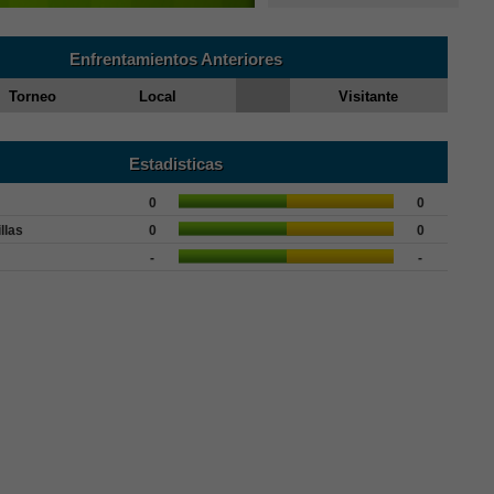
Enfrentamientos Anteriores
Torneo
Local
Visitante
Estadisticas
0
0
llas
0
0
-
-