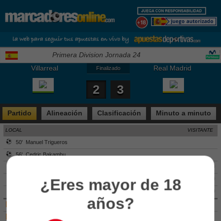
X
Fútbol
España
Primera Division Jornada 24
Primera División
Villarreal
Real Madrid
Finalizado
Segunda División
2
3
Segunda B
Tercera División
Partido
Alineación
Clasificación
Minuto a minuto
Copa del Rey
LOCAL
VISITANTE
Supercopa España
50'
Manuel Trigueros
Europa
56'
Cedric Bakambu
Premier League
Gareth Bale
64'
Serie A
¿Eres mayor de 18
Cristiano Ronaldo (p)
74'
Bundesliga
Alvaro Morata
83'
años?
Ligue 1
73'
Bruno Soriano
73'
Roberto Soldado
Champions League