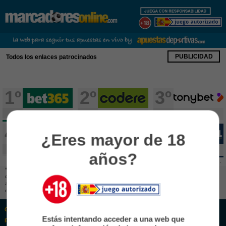
X
Fútbol
España
PUBLICIDAD
Todos los enlaces patrocinados
Primera División
Segunda División
1º
2º
3º
Segunda B
Tercera División
9.7
8.9
8.5
Ir a Bet365
Ir a Codere
Ir a TonyBet
Copa del Rey
4º
5º
6º
¿Eres mayor de 18
Supercopa España
Europa
8.3
8.2
8.1
Ir a Betway
Ir a William Hill
Ir a Marathonbet
años?
*Cuotas orientativas. Comprobar antes.
Premier League
*Las cuotas mostradas en la web son meramente orientativas. Nuestro equipo trabaja muy
duro para poder ofrecerte las cuotas más actualizadas posibles. Estas cuotas están sujetas
Serie A
a posibles cambios por parte de los operadores. No olvides comprobar la cuota actualizada
en la casa de apuestas antes de realizar cualquier apuesta.
Bundesliga
·
·
·
·
Ligue 1
Condiciones Legales
Política Privacidad
Cookies
sitemap
sitemap
Estás intentando acceder a una web que
.
partidos
Google
Champions League