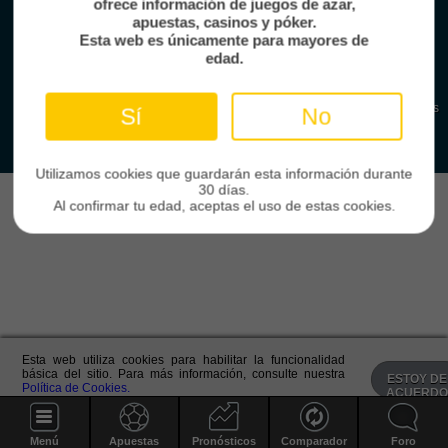
ofrece información de juegos de azar,
apuestas, casinos y póker.
Europa League
Juega con resposabilidad
Esta web es únicamente para mayores de
Supercopa Europa
edad.
Partidos amistosos
© 2026 Marcadoresonline.com Todos los derechos reservados
Partidos televisados
Sí
No
Baloncesto
Utilizamos cookies que guardarán esta información durante
Europa
30 días.
Al confirmar tu edad, aceptas el uso de estas cookies.
Euroliga
Eurocup
España
ACB
LEB
Estados Unidos
Esta web utiliza cookies para habilitar la funcionalidad
básica del sitio. Para más información, consulte nuestra
ESTOY DE
NBA
Política de Cookies.
ACUERD
Tenis
Menú
Apuestas
Pronósticos
Comparador
Foro