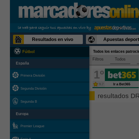
Resultados en vivo
Apuestas deport
Todos los enlaces patroc
Fútbol
Filtros
Todos
España
1º
Primera División
9.7
Ir a Bet365
Segunda División
resultados D
Segunda B
Europa
Premier League