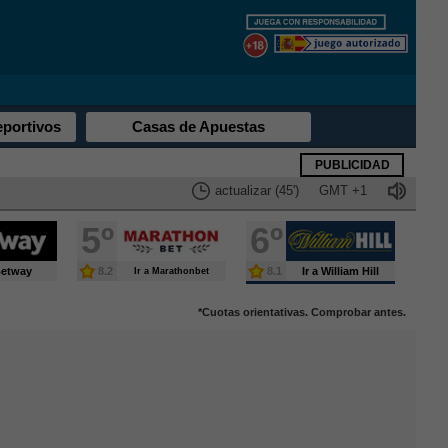
eportivos
Casas de Apuestas
PUBLICIDAD
actualizar (45')
GMT
+1
5º
6º
 Betway
8.2
8.1
Ir a William Hill
Ir a Marathonbet
*Cuotas orientativas. Comprobar antes.