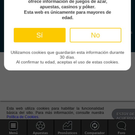
ofrece información de juegos de azar,
apuestas, casinos y póker.
Europa League
Juega con resposabilidad
Esta web es únicamente para mayores de
Supercopa Europa
edad.
Partidos amistosos
© 2026 Marcadoresonline.com Todos los derechos reservados
Partidos televisados
Sí
No
Baloncesto
Utilizamos cookies que guardarán esta información durante
Europa
30 días.
Al confirmar tu edad, aceptas el uso de estas cookies.
Euroliga
Eurocup
España
ACB
LEB
Estados Unidos
Esta web utiliza cookies para habilitar la funcionalidad
básica del sitio. Para más información, consulte nuestra
ESTOY DE
NBA
Política de Cookies.
ACUERD
Tenis
Menú
Apuestas
Pronósticos
Comparador
Foro