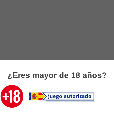
¿Eres mayor de 18 años?