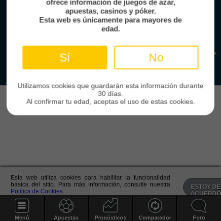
ofrece información de juegos de azar,
apuestas, casinos y póker.
Europa League
Juega con resposabilidad
Esta web es únicamente para mayores de
Supercopa Europa
edad.
Partidos amistosos
© 2026 Marcadoresonline.com Todos los derechos reservados
Partidos televisados
Sí
No
Baloncesto
Utilizamos cookies que guardarán esta información durante
Europa
30 días.
Al confirmar tu edad, aceptas el uso de estas cookies.
Euroliga
Eurocup
España
ACB
LEB
Estados Unidos
Esta web utiliza cookies para habilitar la funcionalidad
básica del sitio. Para más información, consulte nuestra
ESTOY DE
NBA
Política de Cookies.
ACUERD
Tenis
Menú
Apuestas
Pronósticos
Comparador
Foro