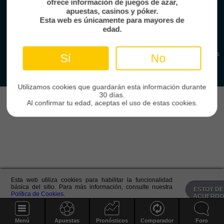
ofrece información de juegos de azar,
apuestas, casinos y póker.
Europa League
Juega con resposabilidad
Esta web es únicamente para mayores de
Supercopa Europa
edad.
Partidos amistosos
© 2026 Marcadoresonline.com Todos los derechos reservados
Partidos televisados
Sí
No
Baloncesto
Utilizamos cookies que guardarán esta información durante
Europa
30 días.
Al confirmar tu edad, aceptas el uso de estas cookies.
Euroliga
Eurocup
España
ACB
LEB
Estados Unidos
Esta web utiliza cookies para habilitar la funcionalidad
básica del sitio. Para más información, consulte nuestra
ESTOY DE
NBA
Política de Cookies.
ACUERD
Tenis
Menú
Apuestas
Pronósticos
Comparador
Foro