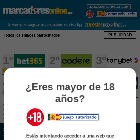
X
Fútbol
España
PUBLICIDAD
Todos los enlaces patrocinados
Primera División
Segunda División
1º
2º
3º
Segunda B
Tercera División
9.7
8.9
8.5
Ir a Bet365
Ir a Codere
Ir a TonyBet
Copa del Rey
4º
5º
6º
¿Eres mayor de 18
Supercopa España
Europa
8.3
8.2
8.1
Ir a Betway
Ir a William Hill
Ir a Marathonbet
años?
*Cuotas orientativas. Comprobar antes.
Premier League
*Las cuotas mostradas en la web son meramente orientativas. Nuestro equipo trabaja muy
duro para poder ofrecerte las cuotas más actualizadas posibles. Estas cuotas están sujetas
Serie A
a posibles cambios por parte de los operadores. No olvides comprobar la cuota actualizada
en la casa de apuestas antes de realizar cualquier apuesta.
Bundesliga
·
·
·
·
Ligue 1
Condiciones Legales
Política Privacidad
Cookies
sitemap
sitemap
Estás intentando acceder a una web que
.
partidos
Google
Champions League