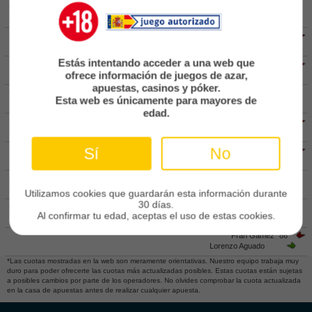
63 '
Jon Eceizabarrena
Europa League
Arkaitz Mariezkurrena
Jose Carlos Lazo
67 '
Supercopa Europa
Jon Morcillo
Partidos amistosos
Estás intentando acceder a una web que
Agus Medina
67 '
ofrece información de juegos de azar,
Pepe Sanchez
Partidos televisados
apuestas, casinos y póker.
82 '
Job Ochieng
Esta web es únicamente para mayores de
Alex Marchal
Baloncesto
edad.
Riki Rodriguez
82 '
Europa
Antonio Pacheco
Euroliga
Sí
No
Jefte Betancor
82 '
Daniel Escriche
Eurocup
86 '
Lander Astiazaran
España
Dani Diaz
Utilizamos cookies que guardarán esta información durante
30 días.
86 '
Ibai Aguirre
ACB
Al confirmar tu edad, aceptas el uso de estas cookies.
Joan Oleaga
LEB
Fran Gamez
86 '
Lorenzo Aguado
Estados Unidos
*Las cuotas mostradas en la web son meramente orientativas. Nuestro equipo trabaja muy
NBA
duro para poder ofrecerte las cuotas más actualizadas posibles. Estas cuotas están sujetas
a posibles cambios por parte de los operadores. No olvides comprobar la cuota actualizada
en la casa de apuestas antes de realizar cualquier apuesta.
Tenis