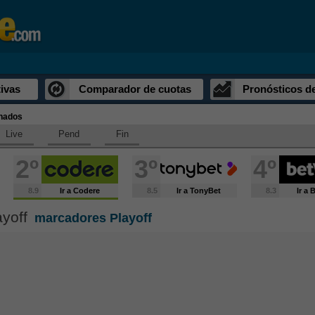
ivas
Comparador de cuotas
Pronósticos d
inados
Live
Pend
Fin
2º
3º
4º
8.9
Ir a Codere
8.5
Ir a TonyBet
8.3
Ir a
ayoff
marcadores Playoff