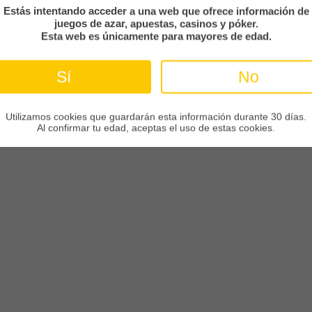
Estás intentando acceder a una web que ofrece información de
juegos de azar, apuestas, casinos y póker.
Esta web es únicamente para mayores de edad.
Sí
No
Utilizamos cookies que guardarán esta información durante 30 días.
Al confirmar tu edad, aceptas el uso de estas cookies.