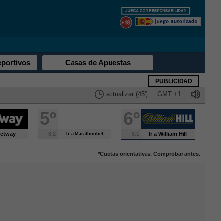
eportivos
Casas de Apuestas
PUBLICIDAD
actualizar (45')
GMT
+1
5º
6º
 Betway
8.2
8.1
Ir a William Hill
Ir a Marathonbet
*Cuotas orientativas. Comprobar antes.