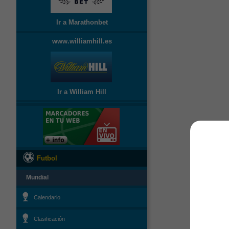
Ir a Marathonbet
www.williamhill.es
Ir a William Hill
Futbol
Mundial
Calendario
Clasificación