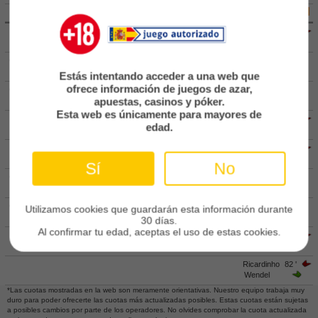
Adriano
90'
Europa League
Matheus Nunes
53 '
Supercopa Europa
Frederico Venancio
Partidos amistosos
71 '
Fran Navarro
Afonso Patrao
Estás intentando acceder a una web que
Partidos televisados
ofrece información de juegos de azar,
71 '
Ismael Gharbi
apuestas, casinos y póker.
Roger Fernandes
Baloncesto
Esta web es únicamente para mayores de
Sergio Araujo
71 '
edad.
Europa
Pedro Ferreira
Joao Costa
71 '
Euroliga
Vinicius
Sí
No
Eurocup
82 '
Uros Racic
Jean-Baptiste Gorby
España
82 '
Rodrigo Zalazar
Utilizamos cookies que guardarán esta información durante
ACB
Gabri Martinez
30 días.
Al confirmar tu edad, aceptas el uso de estas cookies.
LEB
Gabriel Silva
82 '
Matheusinho
Estados Unidos
Ricardinho
82 '
NBA
Wendel
*Las cuotas mostradas en la web son meramente orientativas. Nuestro equipo trabaja muy
duro para poder ofrecerte las cuotas más actualizadas posibles. Estas cuotas están sujetas
Tenis
a posibles cambios por parte de los operadores. No olvides comprobar la cuota actualizada