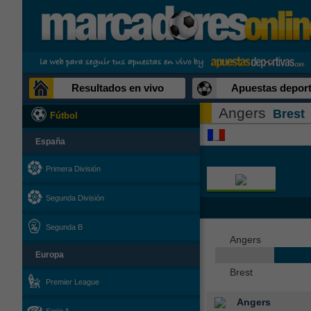
Resultados en vivo
Apuestas deport
Angers
Brest
Fútbol
España
Primera División
Segunda División
Segunda B
Angers
Europa
Brest
Premier League
Angers