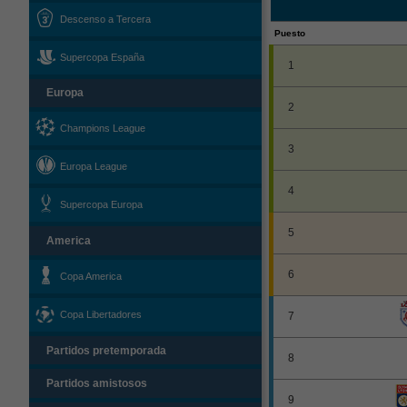
Descenso a Tercera
Puesto
Supercopa España
1
Europa
2
Champions League
3
Europa League
4
Supercopa Europa
5
America
6
Copa America
Copa Libertadores
7
Partidos pretemporada
8
Partidos amistosos
9