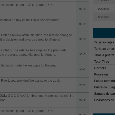
28/09/25
possession: [team1]: 38%, [team2]: 62%.
09/03/25
90+9'
05/01/25
istencia de hoy es de 12691 espectadores
90+9'
 After a review of the situation, the referee changed
nitial decision and awards a goal for Angers!
90+8'
Tarjetas rojas
Tarjetas amari
 GOAL! - The referee has stopped the play. VAR
 in progress, a potential goal for Angers.
90+5'
Tiros a puerta
Total Tiros
 Belkebla made the key pass for the goal!
Corners
90+5'
Posesión
n Rao-Lisoa provided the assist for the goal.
Faltas cometi
90+5'
Fuera de Jue
Saques de ba
OOL:
G O O O A A A L - Ibrahima Niane scores with the
Ocasiones de 
foot!
90+5'
possession: [team1]: 38%, [team2]: 62%.
90+5'