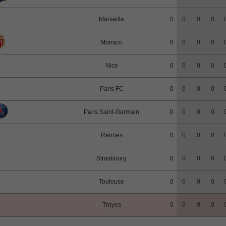
Marseille
0
0
0
0
Monaco
0
0
0
0
Nice
0
0
0
0
Paris FC
0
0
0
0
Paris Saint-Germain
0
0
0
0
Rennes
0
0
0
0
Strasbourg
0
0
0
0
Toulouse
0
0
0
0
Troyes
0
0
0
0