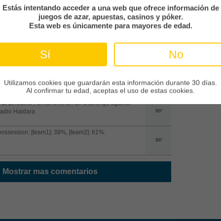
Estás intentando acceder a una web que ofrece información de
arto árbitro muestra que deben añadirse 5 minuto(s)
juegos de azar, apuestas, casinos y póker.
90'
Esta web es únicamente para mayores de edad.
e de puerta:
Saque de puerta para Brest
Sí
No
90'
e de banda:
Angers saca de banda desde el campo
Utilizamos cookies que guardarán esta información durante 30 días.
90'
Al confirmar tu edad, aceptas el uso de estas cookies.
ro:
Zinedine Ferhat wins an air challenge against
adio Haidara
90'
possession: [team1]: 39%, [team2]: 61%.
90'
Mostrar mas comentarios