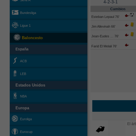
Serie A
4-2-3-1
Cambios
Bundesliga
Esteban Lepaul 76'
Ligue 1
Jim Allevinah 66'
Jean-Eudes … 76'
Baloncesto
Farid El Melali 76'
España
ACB
LEB
Estados Unidos
NBA
Europa
Euroliga
El árb
Eurocup