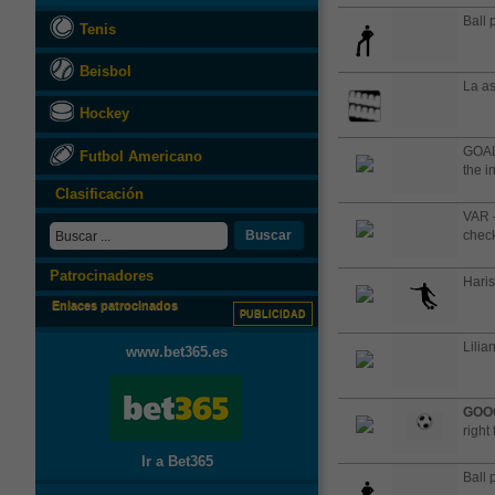
Ball 
Tenis
Beisbol
La as
Hockey
GOAL!
Futbol Americano
the i
Clasificación
VAR -
Buscar
check
Patrocinadores
Haris
Enlaces patrocinados
PUBLICIDAD
Lilia
www.bet365.es
GOO
right 
Ir a Bet365
Ball 