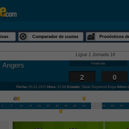
ivas
Comparador de cuotas
Pronósticos d
Ligue 1 Jornada 16
Angers
Finalizado
2
0
Fecha:
05.01.2025
Hora:
15:00
Estadio:
Stade Raymond Kopa
Aforo:
1
0
5
10
15
20
25
30
35
40
45
45
50
55