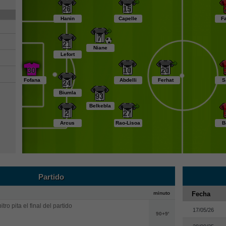
26
15
Hanin
Capelle
F
7
21
Niane
Lefort
30
10
20
Fofana
Abdelli
Ferhat
S
24
Biumla
93
Belkebla
2
27
Arcus
Rao-Lisoa
B
Partido
minuto
Fecha
itro pita el final del partido
17/05/26
90+9'