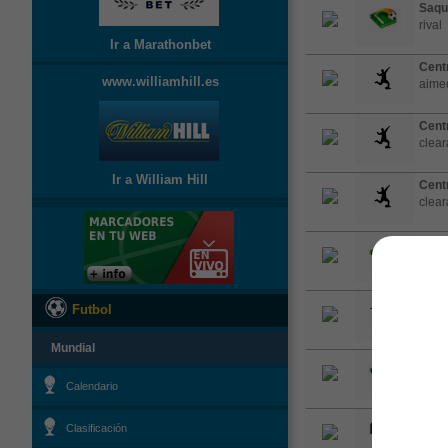
Saqu
rival
Ir a Marathonbet
Cent
www.williamhill.es
aimed
Cent
clea
Ir a William Hill
Cent
clea
Saqu
Falta
Futbol
Faivr
Mundial
Saqu
Calendario
Saqu
Clasificación