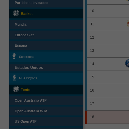
Partidos televisados
10
Basket
11
Mundial
Eurobasket
12
España
13
Supercopa
14
Estados Unidos
15
NBA Playoffs
Tenis
16
Open Australia ATP
17
Open Australia WTA
18
US Open ATP