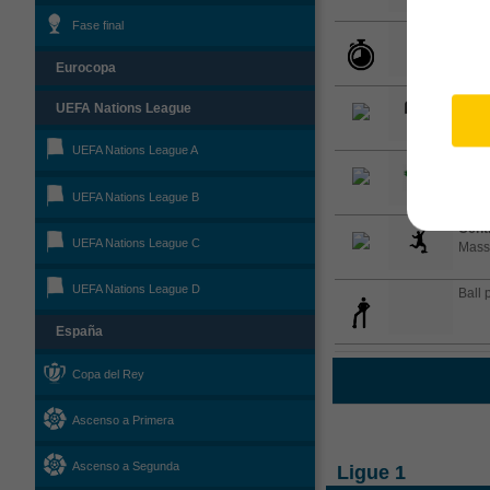
Fase final
El cu
Eurocopa
Saqu
UEFA Nations League
UEFA Nations League A
Saqu
rival
UEFA Nations League B
Cent
UEFA Nations League C
Mass
UEFA Nations League D
Ball 
España
Copa del Rey
Ascenso a Primera
Ascenso a Segunda
Ligue 1