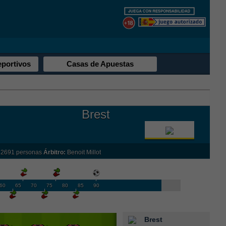
eportivos
Casas de Apuestas
Brest
2691 personas
Árbitro:
Benoit Millot
60
65
70
75
80
85
90
Brest