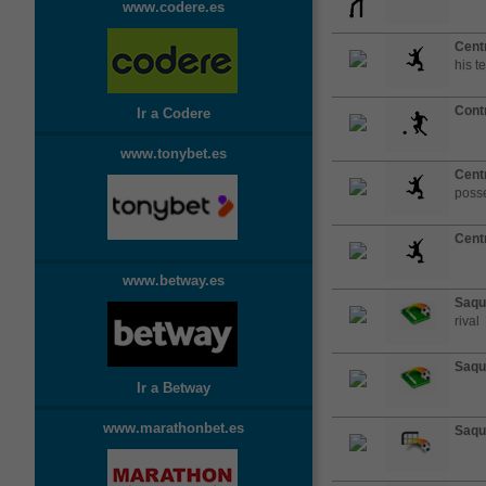
www.codere.es
Cent
his 
Cont
Ir a Codere
www.tonybet.es
Cent
posse
Cent
www.betway.es
Saqu
rival
Saqu
Ir a Betway
www.marathonbet.es
Saqu