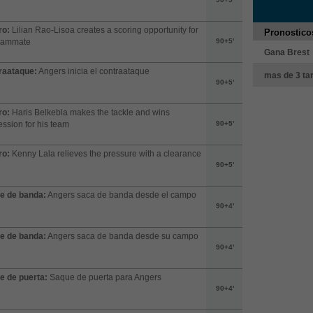
ro:
Lilian Rao-Lisoa creates a scoring opportunity for
Pronostico
teammate
90+5'
Gana Brest
raataque:
Angers inicia el contraataque
mas de 3 tar
90+5'
ro:
Haris Belkebla makes the tackle and wins
ssion for his team
90+5'
ro:
Kenny Lala relieves the pressure with a clearance
90+5'
e de banda:
Angers saca de banda desde el campo
90+4'
e de banda:
Angers saca de banda desde su campo
90+4'
e de puerta:
Saque de puerta para Angers
90+4'