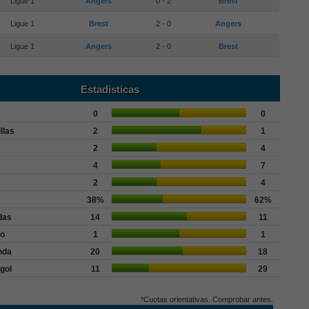
Ligue 1
Angers
0 - 2
Brest
Ligue 1
Brest
2 - 0
Angers
Ligue 1
Angers
2 - 0
Brest
Estadisticas
0
0
llas
2
1
2
4
4
7
2
4
38%
62%
das
14
11
go
1
1
nda
20
18
gol
11
29
*Cuotas orientativas. Comprobar antes.