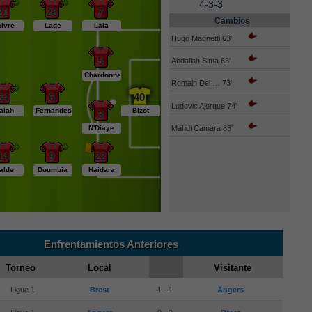
4-3-3
21
26
7
Cambios
aivre
Lage
Lala
Hugo Magnetti 63'
5
Abdallah Sima 63'
Chardonnet
Romain Del … 73'
34
6
40
Ludovic Ajorque 74'
alah
Fernandes
Bizot
3
Mahdi Camara 83'
N'Diaye
14
9
22
alde
Doumbia
Haidara
Enfrentamientos Anteriores
Torneo
Local
Visitante
Ligue 1
Brest
1 - 1
Angers