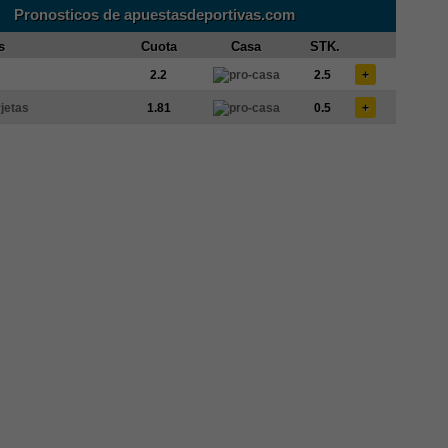
Pronosticos de apuestasdeportivas.com
s
Cuota
Casa
STK.
2.2
2.5
+
jetas
1.81
0.5
+