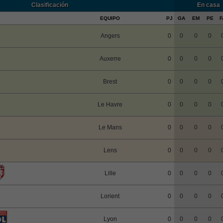
Clasificación
En casa
EQUIPO
PJ
GA
EM
PE
F
Angers
0
0
0
0
Auxerre
0
0
0
0
Brest
0
0
0
0
Le Havre
0
0
0
0
Le Mans
0
0
0
0
Lens
0
0
0
0
Lille
0
0
0
0
Lorient
0
0
0
0
Lyon
0
0
0
0