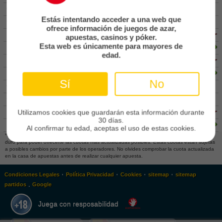
61'
Josue Casimir
Europa League
Estás intentando acceder a una web que
Lasso Coulibaly
Supercopa Europa
ofrece información de juegos de azar,
Ilan Kebbal
63'
apuestas, casinos y póker.
Partidos amistosos
Esta web es únicamente para mayores de
Jonathan Ikone
Partidos televisados
edad.
Moses Simon
63'
Luca Koleosho
Baloncesto
Sí
No
78'
Naouirou Ahamada
Europa
Sekou Mara
Euroliga
Utilizamos cookies que guardarán esta información durante
Ciro Immobile
79'
Eurocup
30 días.
Jean-Philippe Krasso
Al confirmar tu edad, aceptas el uso de estas cookies.
España
*Las cuotas mostradas en la web son meramente orientativas. Nuestro equipo trabaja muy
duro para poder ofrecerte las cuotas más actualizadas posibles. Estas cuotas están sujetas
ACB
a posibles cambios por parte de los operadores. No olvides comprobar la cuota actualizada
en la casa de apuestas antes de realizar cualquier apuesta.
LEB
·
·
·
·
Condiciones Legales
Política Privacidad
Cookies
sitemap
sitemap
Estados Unidos
.
partidos
Google
NBA
Juega con resposabilidad
Tenis