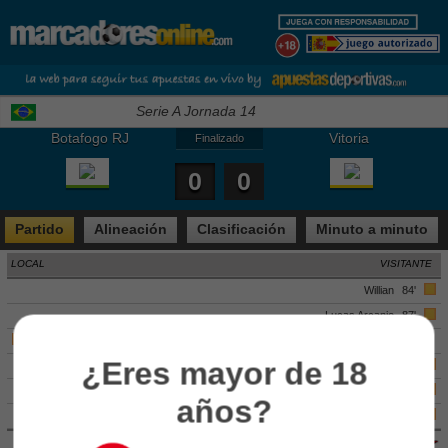
X
Fútbol
España
Serie A Jornada 14
Primera División
Botafogo RJ
Vitoria
Finalizado
Segunda División
0
0
Segunda B
Tercera División
Partido
Alineación
Clasificación
Minuto a minuto
Copa del Rey
LOCAL
VISITANTE
Supercopa España
Willian
84'
Europa
Lucas Arcanjo
87'
Premier League
90'
Santiago Rodriguez
Serie A
¿Eres mayor de 18
Raul Caceres
90'
Bundesliga
Osvaldo
90'
años?
Ligue 1
Erick Serafim
90'
Champions League
Renato Kayzer
59 '