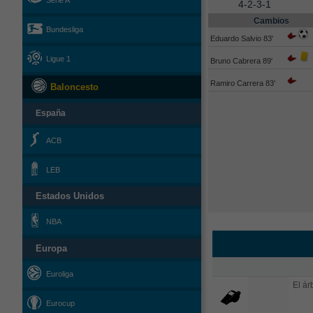
Serie A
4-2-3-1
Cambios
Bundesliga
Eduardo Salvio 83'
Ligue 1
Bruno Cabrera 89'
Ramiro Carrera 83'
Baloncesto
España
ACB
LEB
Estados Unidos
NBA
Europa
Euroliga
El árb
Eurocup