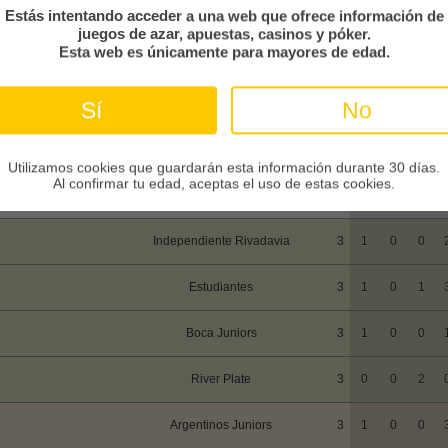
Estás intentando acceder a una web que ofrece información de
enidos a marcadoresonline, la retransmisión del
juegos de azar, apuestas, casinos y póker.
do empezará 5 minutos antes del saque inicial.
Esta web es únicamente para mayores de edad.
Sí
No
l Clausura
Utilizamos cookies que guardarán esta información durante 30 días.
Clasificación
En casa
Al confirmar tu edad, aceptas el uso de estas cookies.
EQUIPO
PJ
GA
EM
PE
F
Independiente Rivadavia
3
1
0
0
Estudiantes
3
1
0
1
Boca Juniors
3
1
0
0
River Plate
3
0
0
2
Argentinos Juniors
3
1
0
0