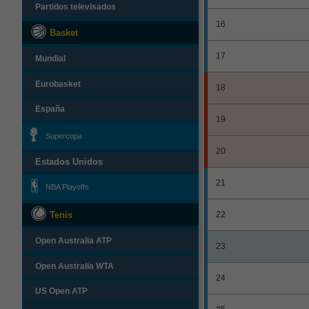
Partidos televisados
16
Basket
17
Mundial
Eurobasket
18
España
19
Supercopa
20
Estados Unidos
21
NBA Playoffs
Tenis
22
Open Australia ATP
23
Open Australia WTA
24
US Open ATP