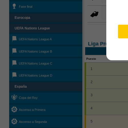
Fase final
Bienv
parti
Eurocopa
UEFA Nations League
UEFA Nations League A
Liga Profesiona
UEFA Nations League B
Puesto
UEFA Nations League C
1
UEFA Nations League D
2
España
3
Copa del Rey
4
Ascenso a Primera
5
Ascenso a Segunda