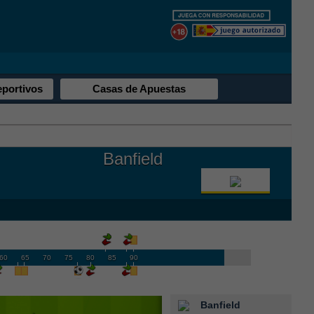
eportivos
Casas de Apuestas
Banfield
60
65
70
75
80
85
90
Banfield