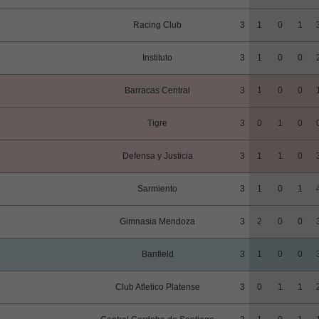
Racing Club
3
1
0
1
Instituto
3
1
0
0
Barracas Central
3
1
0
0
Tigre
3
0
1
0
Defensa y Justicia
3
1
1
0
Sarmiento
3
1
0
1
Gimnasia Mendoza
3
2
0
0
Banfield
3
1
0
0
Club Atletico Platense
3
0
1
1