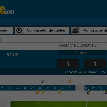
ivas
Comparador de cuotas
Pronósticos d
d
Argentina 1 Jornada 14
Lanus
Finalizado
1
1
Fecha:
19.04.2025
Hora:
21:15
0
5
10
15
20
25
30
35
40
45
45
50
55