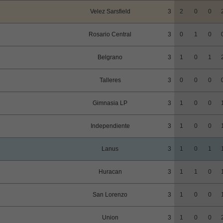
Velez Sarsfield
3
2
0
0
Rosario Central
3
0
1
0
Belgrano
3
1
0
1
Talleres
3
0
0
0
Gimnasia LP
3
1
0
0
Independiente
3
1
0
0
Lanus
3
1
0
1
Huracan
3
1
1
0
San Lorenzo
3
1
0
0
Union
3
1
0
0