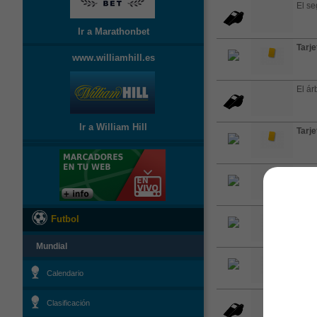
El se
Ir a Marathonbet
Tarje
www.williamhill.es
El árb
Ir a William Hill
Tarje
GOO
desde
Tarje
Futbol
Mundial
Tarje
Calendario
El árb
Clasificación