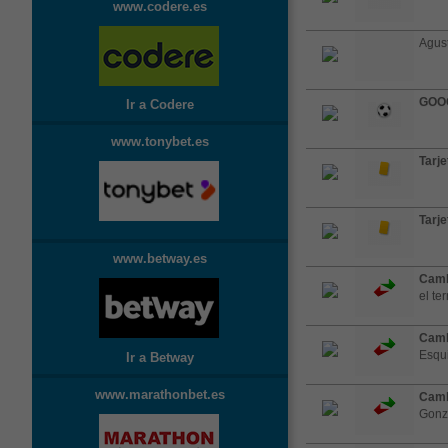
www.codere.es
Agust
GOO
Ir a Codere
www.tonybet.es
Tarje
Tarje
www.betway.es
Camb
el te
Camb
Esqui
Ir a Betway
www.marathonbet.es
Camb
Gonz