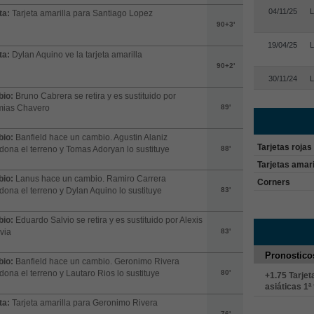
04/11/25
L
ta:
Tarjeta amarilla para Santiago Lopez
90+3'
19/04/25
L
ta:
Dylan Aquino ve la tarjeta amarilla
90+2'
30/11/24
L
io:
Bruno Cabrera se retira y es sustituido por
mias Chavero
89'
io:
Banfield hace un cambio. Agustin Alaniz
Tarjetas rojas
ona el terreno y Tomas Adoryan lo sustituye
88'
Tarjetas amari
io:
Lanus hace un cambio. Ramiro Carrera
Corners
ona el terreno y Dylan Aquino lo sustituye
83'
io:
Eduardo Salvio se retira y es sustituido por Alexis
via
83'
Pronostico
io:
Banfield hace un cambio. Geronimo Rivera
ona el terreno y Lautaro Rios lo sustituye
80'
+1.75 Tarjet
asiáticas 1ª
ta:
Tarjeta amarilla para Geronimo Rivera
76'