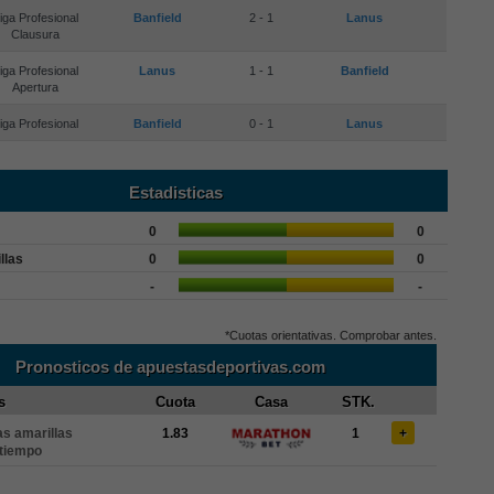
iga Profesional
Banfield
2 - 1
Lanus
Clausura
iga Profesional
Lanus
1 - 1
Banfield
Apertura
iga Profesional
Banfield
0 - 1
Lanus
Estadisticas
0
0
llas
0
0
-
-
*Cuotas orientativas. Comprobar antes.
Pronosticos de apuestasdeportivas.com
s
Cuota
Casa
STK.
as amarillas
1.83
1
+
 tiempo