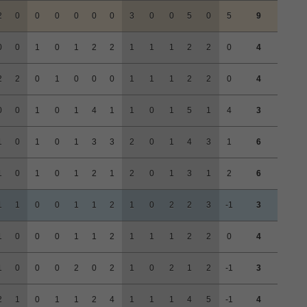
2
0
0
0
0
0
0
3
0
0
5
0
5
9
0
0
1
0
1
2
2
1
1
1
2
2
0
4
2
2
0
1
0
0
0
1
1
1
2
2
0
4
0
0
1
0
1
4
1
1
0
1
5
1
4
3
1
0
1
0
1
3
3
2
0
1
4
3
1
6
1
0
1
0
1
2
1
2
0
1
3
1
2
6
1
1
0
0
1
1
2
1
0
2
2
3
-1
3
1
0
0
0
1
1
2
1
1
1
2
2
0
4
1
0
0
0
2
0
2
1
0
2
1
2
-1
3
2
1
0
1
1
2
4
1
1
1
4
5
-1
4