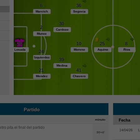
6
36
Marcich
Segovia
30
2
Cardozo
Munoz
26
10
25
8
Losada
Moreno
Aquino
Rios
24
Izquierdoz
39
Medina
21
41
Mendez
Chavero
Partido
minuto
Fecha
itro pita el final del partido
14/04/26
L
90+8'