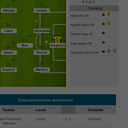
4-1-4-1
20
4
Cambios
Adoryan
Luciano
Martin Rio 46'
24
2
Agustin Alaniz 88'
Lopez
Maldonado
Gabriel Vega 46'
19
1
Juan Bisanz 59'
Rios
Sanguinetti
28
40
Geronimo Rivera 80'
Arturia
Riveros
35
33
Esquivel
Abraham
Enfrentamientos Anteriores
Torneo
Local
Visitante
iga Profesional
Lanus
1 - 0
Banfield
Apertura