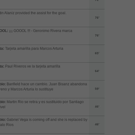
in Alaniz provided the assist for the goal.
76'
OOL:
¡¡¡ GOOOL !!! - Geronimo Rivera marca
76'
ta:
Tarjeta amarilla para Marcos Arturia
65'
ta:
Paul Riveros ve la tarjeta amarilla
64'
io:
Banfield hace un cambio. Juan Bisanz abandona
rreno y Marcos Arturia lo sustituye
59'
io:
Martin Rio se retira y es sustituido por Santiago
vel
46'
io:
Gabriel Vega is coming off and she is replaced by
alo Rios
46'