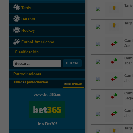
Tarje
Tenis
Beisbol
Tarje
Hockey
Camb
Futbol Americano
Jere
Clasificación
Camb
Buscar
aband
Patrocinadores
Camb
aband
Enlaces patrocinados
PUBLICIDAD
Camb
www.bet365.es
Sego
Camb
aband
Ir a Bet365
Tarje