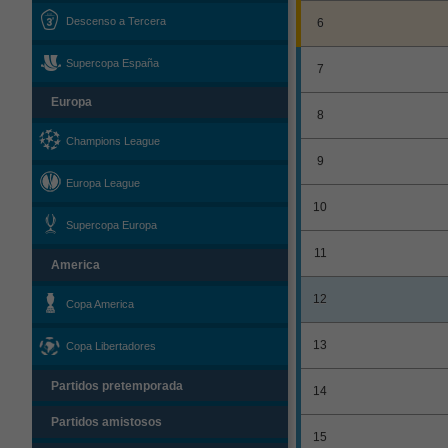
Descenso a Tercera
6
Supercopa España
7
Europa
8
Champions League
9
Europa League
10
Supercopa Europa
11
America
12
Copa America
13
Copa Libertadores
Partidos pretemporada
14
Partidos amistosos
15