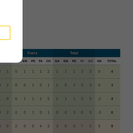
Fuera
Total
A
CO
GA
EM
PE
FA
CO
GA
EM
PE
FA
GO
GD
TOTAL
2
1
0
1
1
1
2
1
1
1
3
3
0
4
3
2
0
0
1
0
1
1
0
2
3
3
0
3
1
0
0
1
1
2
5
1
1
1
3
5
-2
4
0
2
0
0
1
0
1
0
0
3
0
3
-3
0
3
0
2
0
0
4
2
3
0
0
7
2
5
9