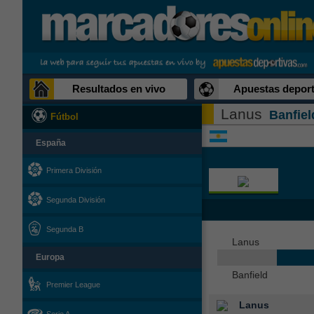
Resultados en vivo
Apuestas deport
Lanus
Banfiel
Fútbol
España
Primera División
Segunda División
Segunda B
Lanus
Europa
Banfield
Premier League
Lanus