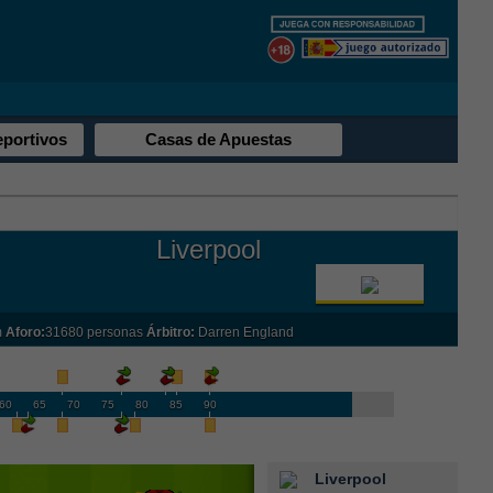
eportivos
Casas de Apuestas
Liverpool
m
Aforo:
31680 personas
Árbitro:
Darren England
60
65
70
75
80
85
90
Liverpool