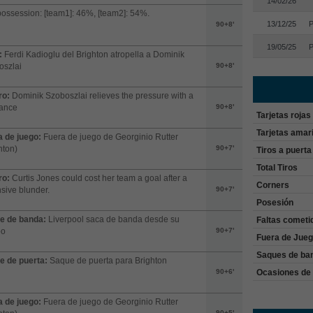
14/02/26
possession: [team1]: 46%, [team2]: 54%.
13/12/25
P
90+8'
19/05/25
P
:
Ferdi Kadioglu del Brighton atropella a Dominik
oszlai
90+8'
ro:
Dominik Szoboszlai relieves the pressure with a
rance
90+8'
Tarjetas rojas
Tarjetas amari
 de juego:
Fuera de juego de Georginio Rutter
hton)
90+7'
Tiros a puerta
Total Tiros
ro:
Curtis Jones could cost her team a goal after a
Corners
sive blunder.
90+7'
Posesión
e de banda:
Liverpool saca de banda desde su
Faltas cometi
po
90+7'
Fuera de Jue
Saques de ba
e de puerta:
Saque de puerta para Brighton
Ocasiones de 
90+6'
 de juego:
Fuera de juego de Georginio Rutter
90+5'