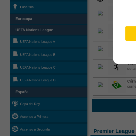
Fase final
Tiro 
a sho
Eurocopa
Tarje
UEFA Nations League
suert
UEFA Nations League A
Falta
Kadi
UEFA Nations League B
Cent
UEFA Nations League C
out a
UEFA Nations League D
Córn
corne
España
Copa del Rey
Ascenso a Primera
Ascenso a Segunda
Premier League