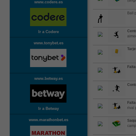
(Brig
www.codere.es
Ball 
Cent
Ir a Codere
aimed
www.tonybet.es
Tarje
Falta
www.betway.es
Cont
Falta
rival
Ir a Betway
www.marathonbet.es
Saqu
cam