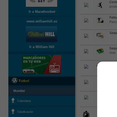
Cent
posse
Ir a Marathonbet
Falta
www.williamhill.es
Pasc
Saqu
Ir a William Hill
Saqu
rival
Saqu
rival
Camb
Futbol
susti
Mundial
Cent
cross
Calendario
El cu
Clasificación