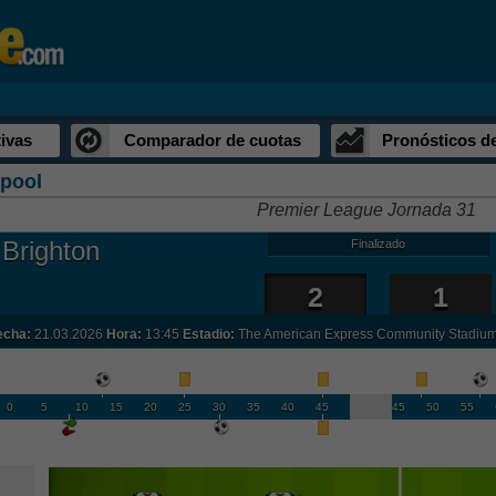
ivas
Comparador de cuotas
Pronósticos d
rpool
Premier League Jornada 31
Brighton
Finalizado
2
1
echa:
21.03.2026
Hora:
13:45
Estadio:
The American Express Community Stadiu
0
5
10
15
20
25
30
35
40
45
45
50
55