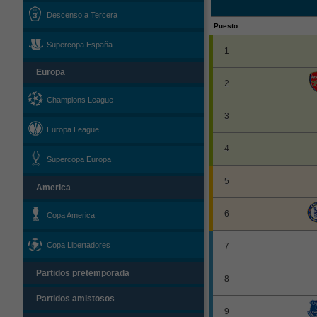
Descenso a Tercera
Puesto
Supercopa España
1
Europa
2
Champions League
3
Europa League
4
Supercopa Europa
5
America
6
Copa America
Copa Libertadores
7
Partidos pretemporada
8
Partidos amistosos
9