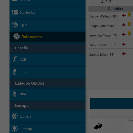
Serie A
4-2-3-1
Cambios
Bundesliga
Danny Welbeck 83'
Ligue 1
Diego Gomez 90'
Yankuba Minteh 76'
Baloncesto
Jack Hinshe… 83'
España
James Milner 76'
ACB
LEB
Estados Unidos
NBA
Europa
Euroliga
El árb
Eurocup