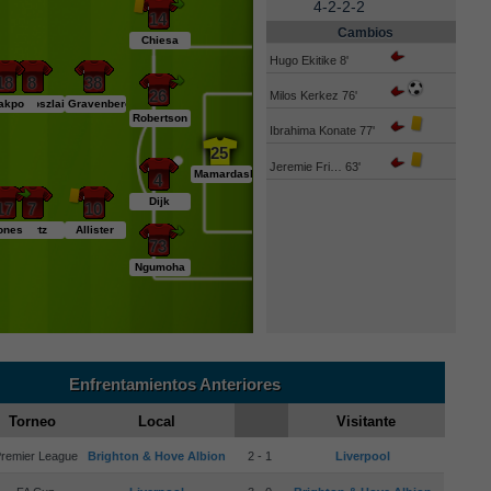
4-2-2-2
14
Cambios
Chiesa
Hugo Ekitike 8'
18
8
38
26
Milos Kerkez 76'
akpo
Szoboszlai
Gravenberch
Robertson
Ibrahima Konate 77'
25
Jeremie Fri… 63'
Mamardashvili
4
Dijk
17
7
10
ones
Wirtz
Allister
73
Ngumoha
Enfrentamientos Anteriores
Torneo
Local
Visitante
remier League
Brighton & Hove Albion
2 - 1
Liverpool