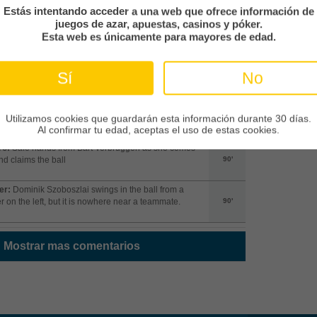
Estás intentando acceder a una web que ofrece información de
a puerta:
Good effort by Kaoru Mitoma as she directs
juegos de azar, apuestas, casinos y póker.
t on target, but [goalkeeper] saves it
90+1'
Esta web es únicamente para mayores de edad.
ta:
Después una falta, Federico Chiesa ha tenido
Sí
No
e de ver únicamente la tarjeta amarilla
90'
:
Federico Chiesa del Liverpool agarra a Ferdi
Utilizamos cookies que guardarán esta información durante 30 días.
oglu
90'
Al confirmar tu edad, aceptas el uso de estas cookies.
ro:
Safe hands from Bart Verbruggen as she comes
nd claims the ball
90'
er:
Dominik Szoboszlai swings in the ball from a
r on the left, but it is nowhere near a teammate.
90'
Mostrar mas comentarios