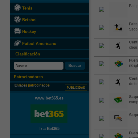
Ball 
Tenis
Beisbol
Falta
Szob
Hockey
Cent
Futbol Americano
clea
Clasificación
Fuera
Buscar
(Brig
Patrocinadores
Cent
defen
Enlaces patrocinados
PUBLICIDAD
Saqu
www.bet365.es
cam
Saqu
Ir a Bet365
Fuera