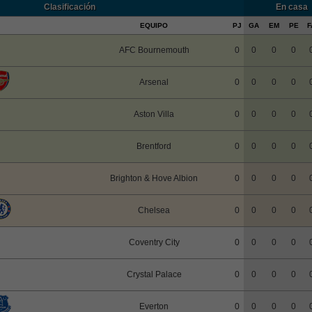
Clasificación
En casa
EQUIPO
PJ
GA
EM
PE
F
AFC Bournemouth
0
0
0
0
Arsenal
0
0
0
0
Aston Villa
0
0
0
0
Brentford
0
0
0
0
Brighton & Hove Albion
0
0
0
0
Chelsea
0
0
0
0
Coventry City
0
0
0
0
Crystal Palace
0
0
0
0
Everton
0
0
0
0