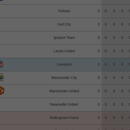
Fulham
0
0
0
0
Hull City
0
0
0
0
Ipswich Town
0
0
0
0
Leeds United
0
0
0
0
Liverpool
0
0
0
0
Manchester City
0
0
0
0
Manchester United
0
0
0
0
Newcastle United
0
0
0
0
Nottingham Forest
0
0
0
0