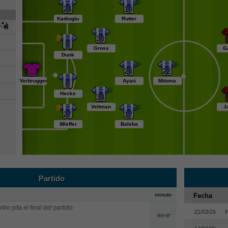
24
10
Kadioglu
Rutter
30
5
Gross
G
Dunk
1
26
22
Verbruggen
Ayari
Mitoma
6
Hecke
34
Veltman
J
27
17
Wieffer
Baleba
Partido
minuto
Fecha
itro pita el final del partido
21/03/26
P
90+8'