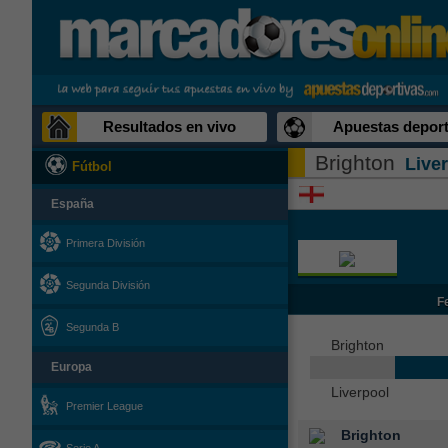
Resultados en vivo
Apuestas deport
Brighton
Live
Fútbol
España
Primera División
Segunda División
F
Segunda B
Brighton
Europa
Liverpool
Premier League
Brighton