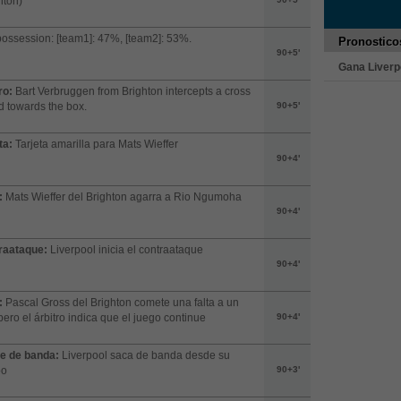
hton)
possession: [team1]: 47%, [team2]: 53%.
Pronostico
90+5'
Gana Liverp
ro:
Bart Verbruggen from Brighton intercepts a cross
 towards the box.
90+5'
ta:
Tarjeta amarilla para Mats Wieffer
90+4'
:
Mats Wieffer del Brighton agarra a Rio Ngumoha
90+4'
raataque:
Liverpool inicia el contraataque
90+4'
:
Pascal Gross del Brighton comete una falta a un
 pero el árbitro indica que el juego continue
90+4'
e de banda:
Liverpool saca de banda desde su
po
90+3'