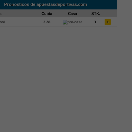
Pronosticos de apuestasdeportivas.com
s
Cuota
Casa
STK.
ool
2.28
3
+