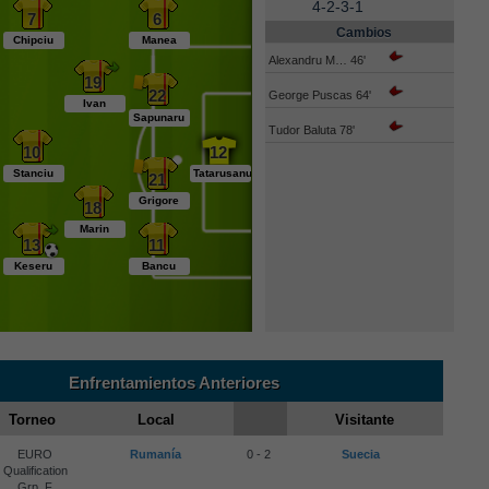
4-2-3-1
7
6
Cambios
Chipciu
Manea
Alexandru M… 46'
19
22
George Puscas 64'
Ivan
Sapunaru
Tudor Baluta 78'
10
12
Stanciu
Tatarusanu
21
Grigore
18
Marin
13
11
Keseru
Bancu
Enfrentamientos Anteriores
Torneo
Local
Visitante
EURO
Rumanía
0 - 2
Suecia
Qualification
Grp. F