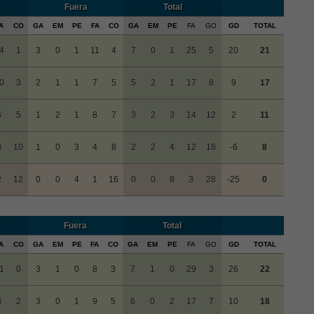
Fuera
Total
A
CO
GA
EM
PE
FA
CO
GA
EM
PE
FA
GO
GD
TOTAL
4
1
3
0
1
11
4
7
0
1
25
5
20
21
0
3
2
1
1
7
5
5
2
1
17
8
9
17
6
5
1
2
1
8
7
3
2
3
14
12
2
11
8
10
1
0
3
4
8
2
2
4
12
18
-6
8
2
12
0
0
4
1
16
0
0
8
3
28
-25
0
Fuera
Total
A
CO
GA
EM
PE
FA
CO
GA
EM
PE
FA
GO
GD
TOTAL
1
0
3
1
0
8
3
7
1
0
29
3
26
22
8
2
3
0
1
9
5
6
0
2
17
7
10
18