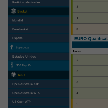
Partidos televisados
3
Basket
4
Mundial
5
Eurobasket
EURO Qualificat
España
Supercopa
Puesto
Estados Unidos
1
NBA Playoffs
2
Tenis
3
Open Australia ATP
Open Australia WTA
4
US Open ATP
5