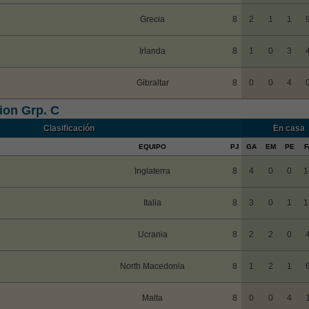
Grecia
8
2
1
1
Irlanda
8
1
0
3
Gibraltar
8
0
0
4
ion Grp. C
Clasificación
En casa
EQUIPO
PJ
GA
EM
PE
F
Inglaterra
8
4
0
0
1
Italia
8
3
0
1
1
Ucrania
8
2
2
0
North Macedonia
8
1
2
1
Malta
8
0
0
4