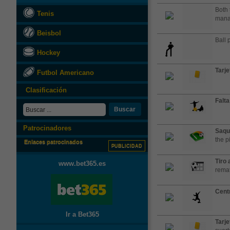
Both 
Tenis
manag
Beisbol
Ball 
Hockey
Tarje
Futbol Americano
Clasificación
Falta
Buscar
Patrocinadores
Saqu
the pi
Enlaces patrocinados
PUBLICIDAD
Tiro 
www.bet365.es
rema
Cent
Ir a Bet365
Tarje