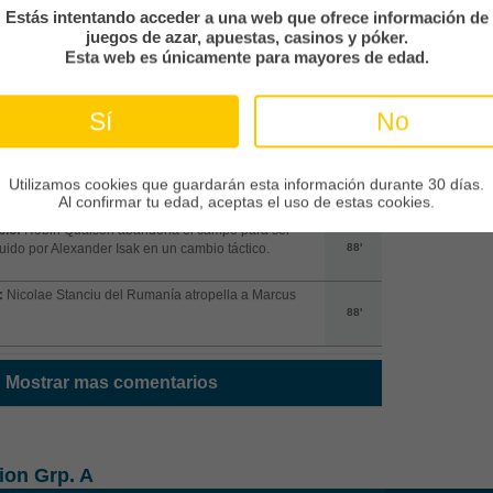
Estás intentando acceder a una web que ofrece información de
istencia de hoy es de 30115 espectadores
juegos de azar, apuestas, casinos y póker.
89'
Esta web es únicamente para mayores de edad.
e de banda:
Rumanía take a throw-in at the right side
Sí
No
 pitch in their own half of the field
89'
ro:
Sebastian Larsson from Suecia takes a free kick,
Utilizamos cookies que guardarán esta información durante 30 días.
t ends up nowhere near the goalframe.
89'
Al confirmar tu edad, aceptas el uso de estas cookies.
io:
Robin Quaison abandona el campo para ser
tuido por Alexander Isak en un cambio táctico.
88'
:
Nicolae Stanciu del Rumanía atropella a Marcus
88'
Mostrar mas comentarios
ion Grp. A