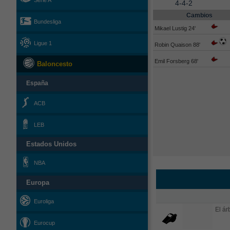
Serie A
4-4-2
Cambios
Bundesliga
Mikael Lustig 24'
Ligue 1
Robin Quaison 88'
Emil Forsberg 68'
Baloncesto
España
ACB
LEB
Estados Unidos
NBA
Europa
Euroliga
El árb
Eurocup