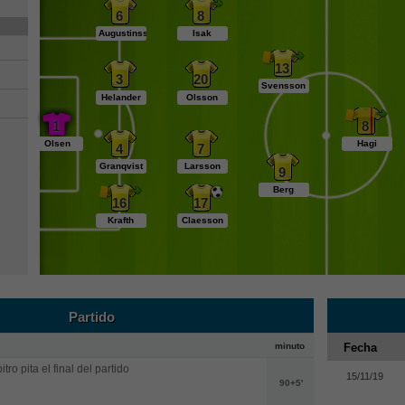
6
8
Augustinsson
Isak
13
3
20
Svensson
Helander
Olsson
1
8
Olsen
Hagi
4
7
Granqvist
Larsson
9
Berg
16
17
Krafth
Claesson
Partido
minuto
Fecha
itro pita el final del partido
15/11/19
90+5'