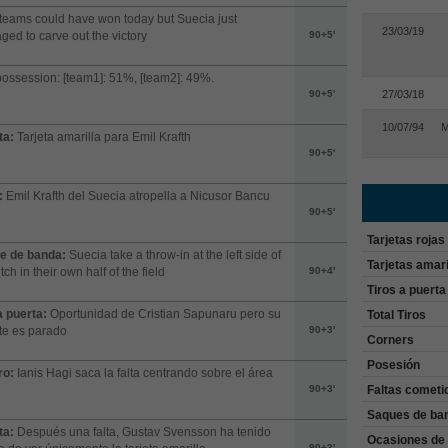
teams could have won today but Suecia just
23/03/19
ed to carve out the victory
90+5'
possession: [team1]: 51%, [team2]: 49%.
90+5'
27/03/18
10/07/94
M
ta:
Tarjeta amarilla para Emil Krafth
90+5'
:
Emil Krafth del Suecia atropella a Nicusor Bancu
90+5'
Tarjetas rojas
e de banda:
Suecia take a throw-in at the left side of
Tarjetas amari
tch in their own half of the field
90+4'
Tiros a puerta
a puerta:
Oportunidad de Cristian Sapunaru pero su
Total Tiros
te es parado
90+3'
Corners
Posesión
ro:
Ianis Hagi saca la falta centrando sobre el área
Faltas cometi
90+3'
Saques de ba
ta:
Después una falta, Gustav Svensson ha tenido
Ocasiones de 
90+3'