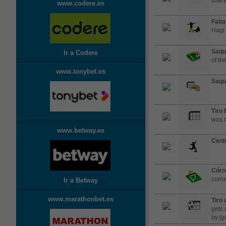
suert
www.codere.es
Falta
Hagi
Saqu
Ir a Codere
of th
www.tonybet.es
Saqu
Tiro 
was n
www.betway.es
Cent
Córn
corne
Ir a Betway
www.marathonbet.es
Tiro 
gets 
by [g