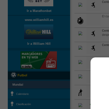
Cent
Ir a Marathonbet
El cu
www.williamhill.es
Cent
desp
Ir a William Hill
Cent
Cent
Cent
Futbol
Mundial
Ball 
Calendario
Saqu
Clasificación
the p