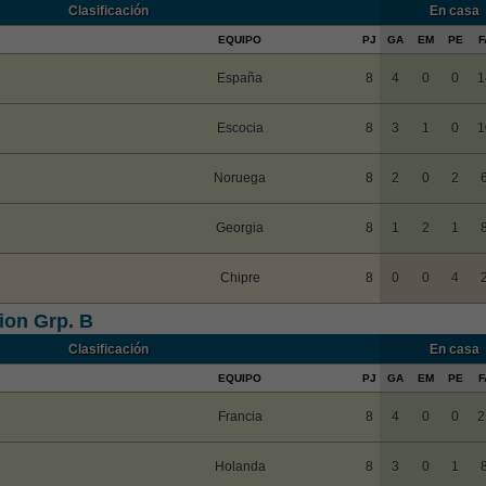
Clasificación
En casa
EQUIPO
PJ
GA
EM
PE
F
España
8
4
0
0
1
Escocia
8
3
1
0
1
Noruega
8
2
0
2
Georgia
8
1
2
1
Chipre
8
0
0
4
ion Grp. B
Clasificación
En casa
EQUIPO
PJ
GA
EM
PE
F
Francia
8
4
0
0
2
Holanda
8
3
0
1