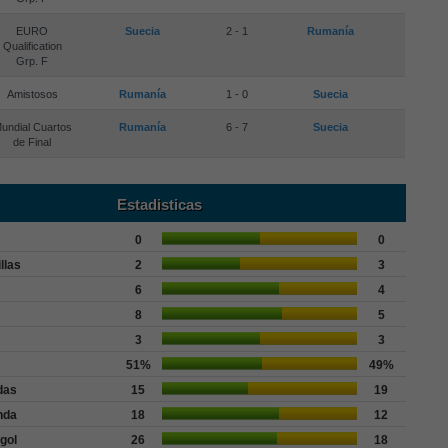
EURO
Suecia
2 - 1
Rumanía
Qualification
Grp. F
Amistosos
Rumanía
1 - 0
Suecia
undial Cuartos
Rumanía
6 - 7
Suecia
de Final
Estadisticas
0
0
llas
2
3
6
4
8
5
3
3
51%
49%
das
15
19
nda
18
12
gol
26
18