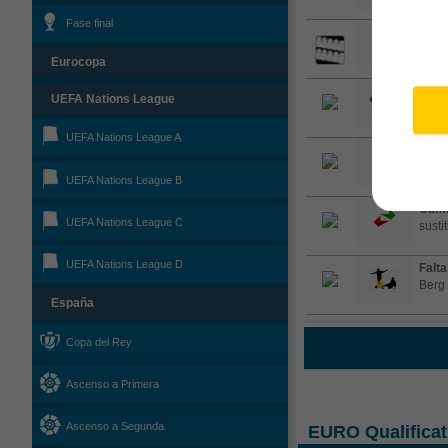
Fase final
La as
Eurocopa
Saqu
UEFA Nations League
of the
UEFA Nations League A
Cent
but i
UEFA Nations League B
Camb
UEFA Nations League C
susti
UEFA Nations League D
Falta
Berg
España
Copa del Rey
Ascenso a Primera
Ascenso a Segunda
EURO Qualificat