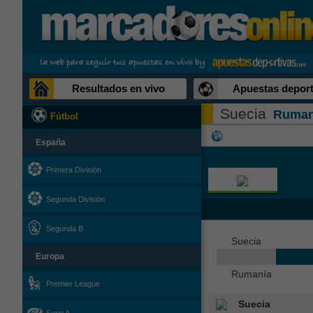
Resultados en vivo
Apuestas deport
Suecia
Ruman
Fútbol
España
Primera División
Segunda División
Segunda B
Suecia
Europa
Rumanía
Premier League
Suecia