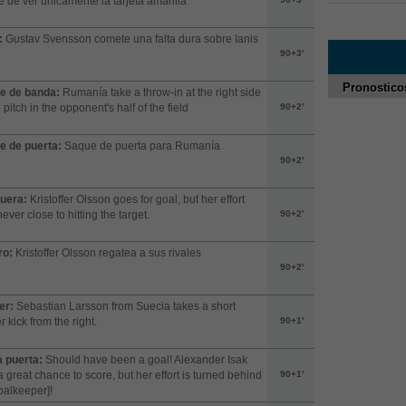
e de ver únicamente la tarjeta amarilla
:
Gustav Svensson comete una falta dura sobre Ianis
90+3'
Pronostico
e de banda:
Rumanía take a throw-in at the right side
e pitch in the opponent's half of the field
90+2'
e de puerta:
Saque de puerta para Rumanía
90+2'
fuera:
Kristoffer Olsson goes for goal, but her effort
ever close to hitting the target.
90+2'
ro:
Kristoffer Olsson regatea a sus rivales
90+2'
er:
Sebastian Larsson from Suecia takes a short
r kick from the right.
90+1'
a puerta:
Should have been a goal! Alexander Isak
a great chance to score, but her effort is turned behind
90+1'
oalkeeper]!