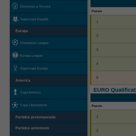
Descenso a Tercera
Puesto
Supercopa España
1
Europa
2
Champions League
3
Europa League
4
Supercopa Europa
5
America
EURO Qualificat
Copa America
Copa Libertadores
Puesto
1
Partidos pretemporada
Partidos amistosos
2