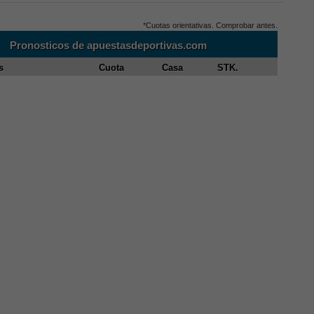
*Cuotas orientativas. Comprobar antes.
Pronosticos de apuestasdeportivas.com
s
Cuota
Casa
STK.