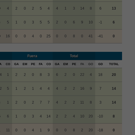
9
4
2
0
2
5
4
4
1
3
14
8
6
13
4
5
1
0
3
5
5
2
0
6
9
10
-1
6
0
16
0
0
4
0
25
0
0
8
0
41
-41
0
Fuera
Total
A
CO
GA
EM
PE
FA
CO
GA
EM
PE
FA
GO
GD
TOTAL
4
1
2
2
0
8
3
6
2
0
22
4
18
20
2
5
1
2
1
4
4
4
2
2
16
9
7
14
4
1
2
0
2
7
7
4
2
2
11
8
3
14
6
6
1
0
3
4
14
2
2
4
10
20
-10
8
1
11
0
0
4
1
9
0
0
8
2
20
-18
0