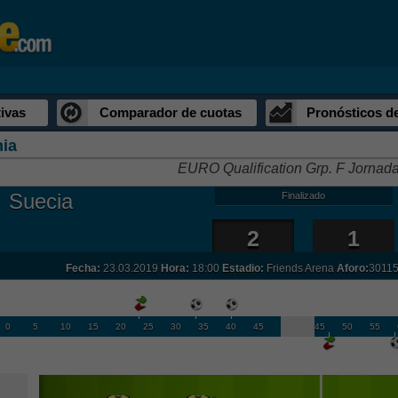
ivas
Comparador de cuotas
Pronósticos d
ia
EURO Qualification Grp. F Jornada
Suecia
Finalizado
2
1
Fecha:
23.03.2019
Hora:
18:00
Estadio:
Friends Arena
Aforo:
30115
0
5
10
15
20
25
30
35
40
45
45
50
55