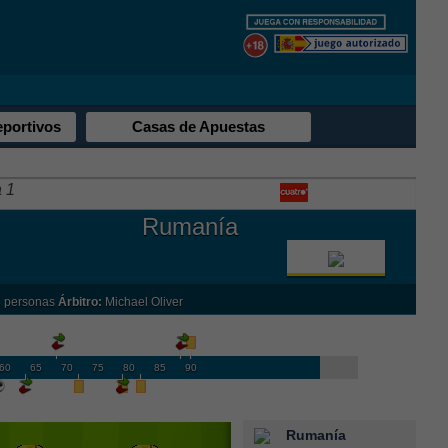
eportivos
Casas de Apuestas
 1
Rumanía
 personas
Árbitro:
Michael Oliver
60
65
70
75
80
85
90
Rumanía