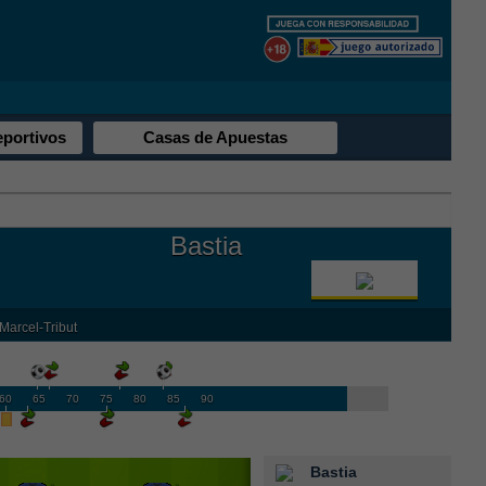
eportivos
Casas de Apuestas
Bastia
Marcel-Tribut
60
65
70
75
80
85
90
Bastia