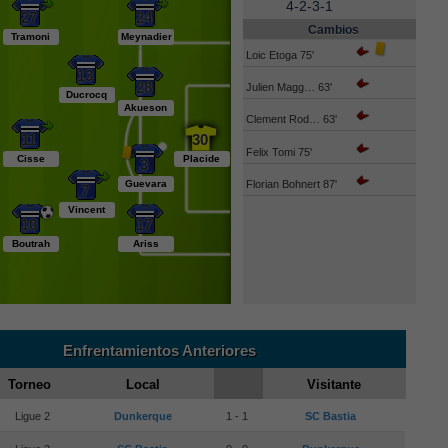
4-2-3-1
27
24
Cambios
Tramoni
Meynadier
Loic Etoga 75'
13
28
Julien Magg… 63'
Ducrocq
Akueson
Clement Rod… 63'
11
30
Felix Tomi 75'
Cisse
Placide
3
Florian Bohnert 87'
Guevara
7
Vincent
10
17
Boutrah
Ariss
Enfrentamientos Anteriores
Torneo
Local
Visitante
Ligue 2
Dunkerque
1 - 1
SC Bastia