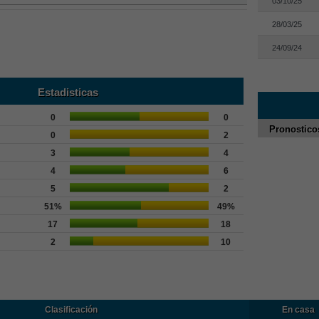
03/10/25
28/03/25
24/09/24
Estadisticas
0
0
Pronostico
0
2
3
4
4
6
5
2
51%
49%
17
18
2
10
Clasificación
En casa