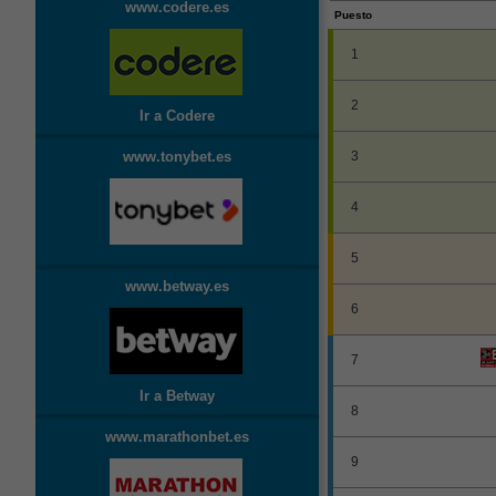
www.codere.es
Puesto
1
2
Ir a Codere
www.tonybet.es
3
4
5
www.betway.es
6
7
Ir a Betway
8
www.marathonbet.es
9