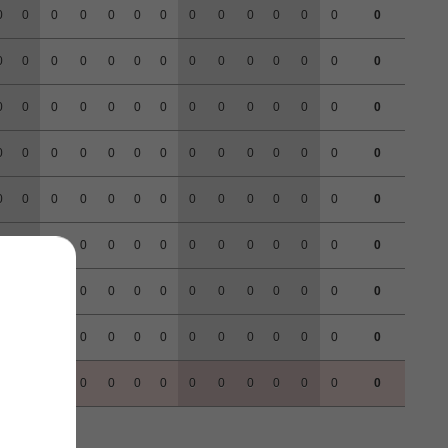
0
0
0
0
0
0
0
0
0
0
0
0
0
0
0
0
0
0
0
0
0
0
0
0
0
0
0
0
0
0
0
0
0
0
0
0
0
0
0
0
0
0
0
0
0
0
0
0
0
0
0
0
0
0
0
0
0
0
0
0
0
0
0
0
0
0
0
0
0
0
0
0
0
0
0
0
0
0
0
0
0
0
0
0
0
0
0
0
0
0
0
0
0
0
0
0
0
0
0
0
0
0
0
0
0
0
0
0
0
0
0
0
0
0
0
0
0
0
0
0
0
0
0
0
0
0