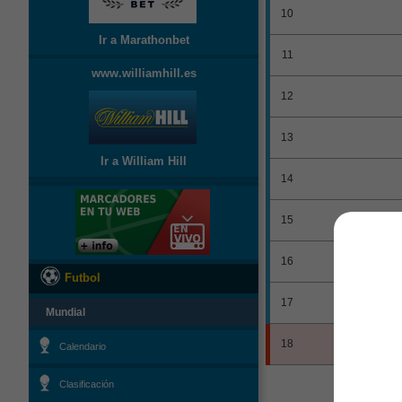
10
Ir a Marathonbet
11
www.williamhill.es
12
13
Ir a William Hill
14
15
16
Futbol
17
Mundial
18
Calendario
Clasificación