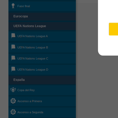
Fase final
Eurocopa
UEFA Nations League
UEFA Nations League A
UEFA Nations League B
UEFA Nations League C
UEFA Nations League D
España
Copa del Rey
Ascenso a Primera
Ascenso a Segunda