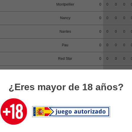
Montpellier
0
0
0
0
Nancy
0
0
0
0
Nantes
0
0
0
0
Pau
0
0
0
0
Red Star
0
0
0
0
Reims
0
0
0
0
¿Eres mayor de 18 años?
Rodez
0
0
0
0
Saint-Etienne
0
0
0
0
Sochaux
0
0
0
0