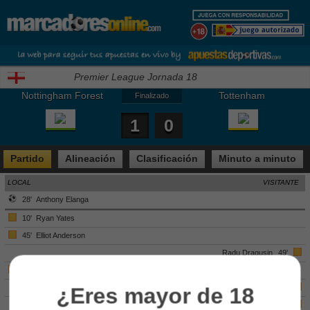
X
Fútbol
España
Premier League Jornada 18
Primera División
Nottingham Forest
Tottenham
Finalizado
Segunda División
1
0
Segunda B
Tercera División
Partido
Alineación
Clasificación
Minuto a minuto
Copa del Rey
LOCAL
VISITANTE
Supercopa España
28'
Anthony Elanga
Europa
10'
Ryan Yates
Premier League
45'
Elliot Anderson
Serie A
Radu Dragusin
49'
Bundesliga
65'
Murillo
Ligue 1
Djed Spence
75'
¿Eres mayor de 18
James Maddison
77'
Champions League