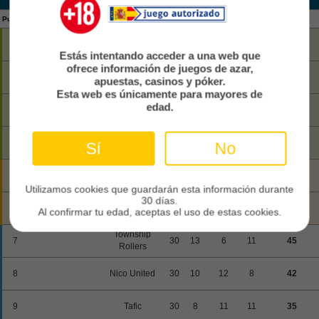
Beisbol
Puesto
EQUIPO
PJ
GA
EM
PE
TOTAL
Gaborone
1
30
23
5
2
74
Hockey
United
Estás intentando acceder a una web que
ofrece información de juegos de azar,
Fútbol Americano
2
Galaxy
30
17
8
5
59
apuestas, casinos y póker.
Esta web es únicamente para mayores de
edad.
Clasificación
3
Sua Flamingoes
30
18
5
7
59
Casas de Apuestas
4
Centre Chiefs
30
16
8
6
56
Sí
No
Morupule
5
30
14
5
11
47
Wanderers
Utilizamos cookies que guardarán esta información durante
30 días.
6
Orapa United FC
30
12
11
7
47
Al confirmar tu edad, aceptas el uso de estas cookies.
Township
7
30
13
6
11
45
Rollers
8
Nico United
30
10
12
8
42
9
Tafic
30
8
11
11
35