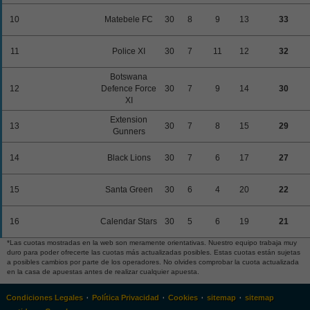
10
Matebele FC
30
8
9
13
33
11
Police XI
30
7
11
12
32
Botswana
12
Defence Force
30
7
9
14
30
XI
Extension
13
30
7
8
15
29
Gunners
14
Black Lions
30
7
6
17
27
15
Santa Green
30
6
4
20
22
16
Calendar Stars
30
5
6
19
21
*Las cuotas mostradas en la web son meramente orientativas. Nuestro equipo trabaja muy
duro para poder ofrecerte las cuotas más actualizadas posibles. Estas cuotas están sujetas
a posibles cambios por parte de los operadores. No olvides comprobar la cuota actualizada
en la casa de apuestas antes de realizar cualquier apuesta.
·
·
·
·
Condiciones Legales
Política Privacidad
Cookies
sitemap
sitemap