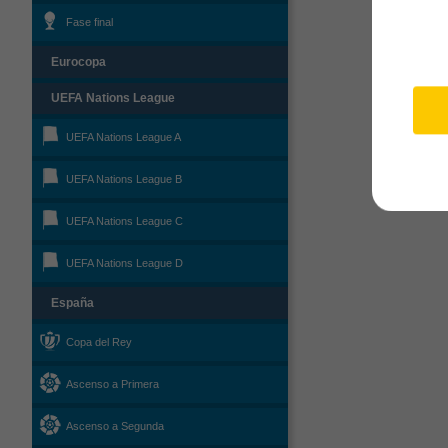
Fase final
Eurocopa
UEFA Nations League
UEFA Nations League A
UEFA Nations League B
UEFA Nations League C
UEFA Nations League D
España
Copa del Rey
Ascenso a Primera
Ascenso a Segunda