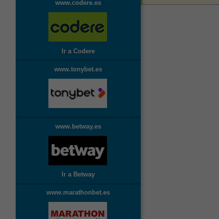
www.codere.es
Ir a Codere
www.tonybet.es
www.betway.es
Ir a Betway
www.marathonbet.es