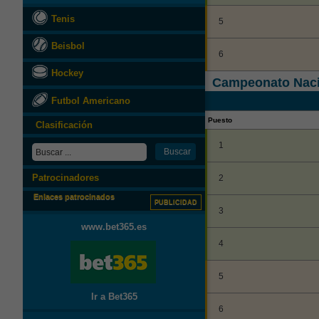
Tenis
5
Beisbol
6
Hockey
Campeonato Naci
Futbol Americano
Puesto
Clasificación
1
Patrocinadores
2
Enlaces patrocinados
PUBLICIDAD
3
www.bet365.es
4
5
Ir a Bet365
6