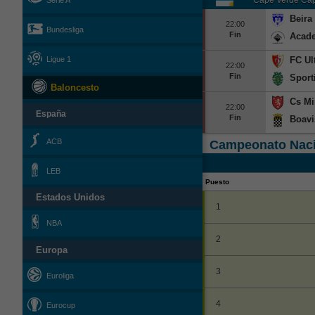
Cape Verde
Cap
Serie A
Beira
22:00
Bundesliga
Fin
Acade
FC Ul
Ligue 1
22:00
Fin
Sport
Baloncesto
Cs Mi
22:00
España
Fin
Boavi
ACB
Campeonato Naci
LEB
Puesto
Estados Unidos
1
NBA
2
Europa
3
Euroliga
4
Eurocup