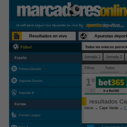
Resultados en vivo
Apuestas deport
Todos los enlaces patroc
Fútbol
Jornada 1
Jornada 2
España
Filtros
Todos
Primera División
1º
Segunda División
9.7
Ir a Bet365
Segunda B
resultados C
Europa
Inicio
→
Cape Verde
→
C
Premier League