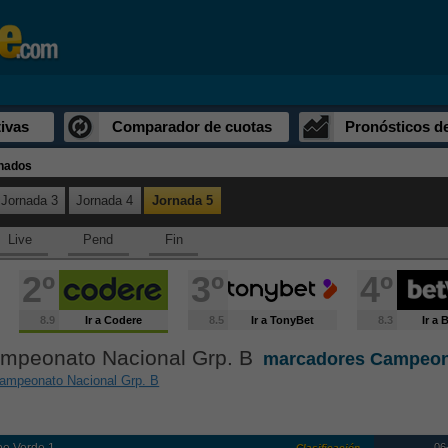
ivas
Comparador de cuotas
Pronósticos d
inados
Jornada 3
Jornada 4
Jornada 5
Live
Pend
Fin
2º
3º
4º
8.9
Ir a Codere
8.5
Ir a TonyBet
8.3
Ir a
ampeonato Nacional Grp. B
marcadores Campeona
ampeonato Nacional Grp. B
06
Clasificación