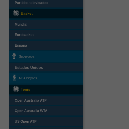
Partidos televisados
Basket
Mundial
Eurobasket
España
Supercopa
Estados Unidos
NBA Playoffs
Tenis
Open Australia ATP
Open Australia WTA
US Open ATP