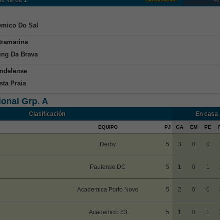
e Verde 1
mico Do Sal
tramarina
ing Da Brava
ndelense
sta Praia
onal Grp. A
Clasificación
En casa
EQUIPO
PJ
GA
EM
PE
Derby
5
3
0
0
Paulense DC
5
1
0
1
Academica Porto Novo
5
2
0
0
Academico 83
5
1
0
1