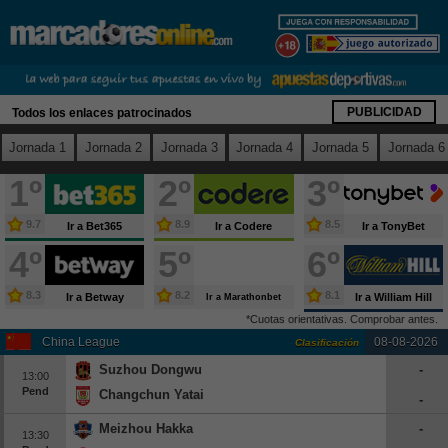
X
Fútbol
España
PUBLICIDAD
Todos los enlaces patrocinados
Primera División
Jornada 1
Jornada 2
Jornada 3
Jornada 4
Jornada 5
Jornada 6
Segunda División
1º
2º
3º
Segunda B
Tercera División
9.7
8.9
8.5
Ir a Bet365
Ir a Codere
Ir a TonyBet
Copa del Rey
4º
5º
6º
Supercopa España
Europa
8.3
8.2
8.1
Ir a Betway
Ir a William Hill
Ir a Marathonbet
*Cuotas orientativas. Comprobar antes.
Premier League
China League
08-08-2026
Clasificación
Serie A
Suzhou Dongwu
-
13:00
Bundesliga
Pend
Changchun Yatai
-
Ligue 1
Meizhou Hakka
-
13:30
Champions League