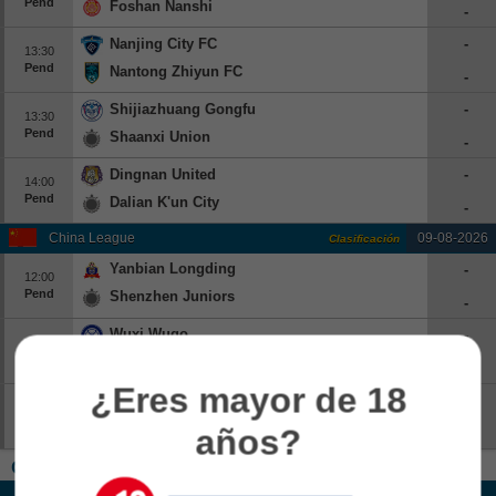
Pend
Foshan Nanshi
-
Europa League
Nanjing City FC
-
13:30
Supercopa Europa
Pend
Nantong Zhiyun FC
-
Partidos amistosos
Shijiazhuang Gongfu
-
13:30
Partidos televisados
Pend
Shaanxi Union
-
Baloncesto
Dingnan United
-
14:00
Pend
Europa
Dalian K'un City
-
Euroliga
China League
09-08-2026
Clasificación
Eurocup
Yanbian Longding
-
12:00
Pend
Shenzhen Juniors
España
-
ACB
Wuxi Wugo
-
13:00
Pend
Ningbo Professional
LEB
-
¿Eres mayor de 18
Estados Unidos
Guangdong Gz
-
13:30
Pend
NBA
Power
años?
-
China League
Tenis
Clasificación
Total