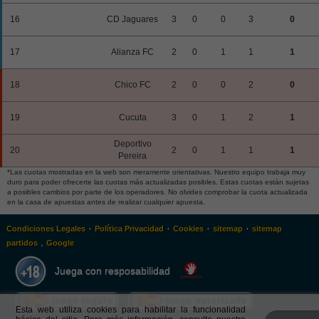
16
CD Jaguares
3
0
0
3
0
17
Alianza FC
2
0
1
1
1
18
Chico FC
2
0
0
2
0
19
Cucuta
3
0
1
2
1
Deportivo
20
2
0
1
1
1
Pereira
*Las cuotas mostradas en la web son meramente orientativas. Nuestro equipo trabaja muy
duro para poder ofrecerte las cuotas más actualizadas posibles. Estas cuotas están sujetas
a posibles cambios por parte de los operadores. No olvides comprobar la cuota actualizada
en la casa de apuestas antes de realizar cualquier apuesta.
·
·
·
·
Condiciones Legales
Política Privacidad
Cookies
sitemap
sitemap
.
partidos
Google
Juega con resposabilidad
Esta web utiliza cookies para habilitar la funcionalidad