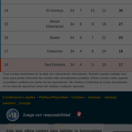
14
El Horreya
34
7
15
12
36
Meiah
15
34
6
9
19
27
Elbehairah
16
Bader
34
6
7
21
25
17
Dekernes
34
4
6
24
18
18
Sed Elmahla
34
4
5
25
17
*Las cuotas mostradas en la web son meramente orientativas. Nuestro equipo trabaja muy
duro para poder ofrecerte las cuotas más actualizadas posibles. Estas cuotas están sujetas
a posibles cambios por parte de los operadores. No olvides comprobar la cuota actualizada
en la casa de apuestas antes de realizar cualquier apuesta.
·
·
·
·
Condiciones Legales
Política Privacidad
Cookies
sitemap
sitemap
.
partidos
Google
Juega con resposabilidad
Esta web utiliza cookies para habilitar la funcionalidad