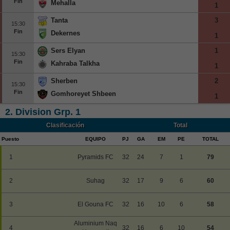
Fin
Mehalla
1
Europa League
Tanta
3
15:30
Supercopa Europa
Fin
Dekernes
1
Partidos amistosos
Sers Elyan
1
15:30
Partidos televisados
Fin
Kahraba Talkha
1
Baloncesto
Sherben
2
15:30
Fin
Europa
Gomhoreyet Shbeen
1
Euroliga
2. Division Grp. 1
Eurocup
Clasificación
Total
España
Puesto
EQUIPO
PJ
GA
EM
PE
TOTAL
ACB
1
Pyramids FC
32
24
7
1
79
LEB
2
Suhag
32
17
9
6
60
Estados Unidos
NBA
3
El Gouna FC
32
16
10
6
58
Tenis
Aluminium Naq
4
32
16
6
10
54