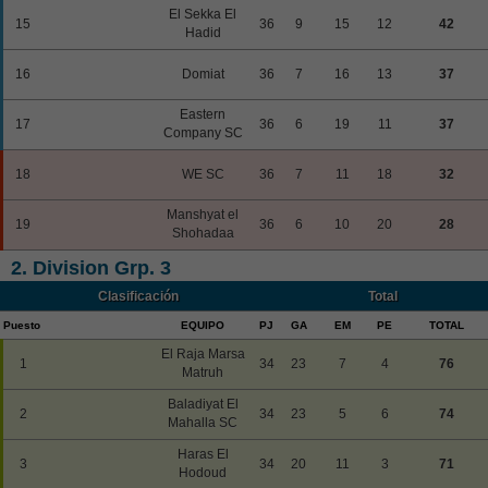
El Sekka El
15
36
9
15
12
42
Hadid
16
Domiat
36
7
16
13
37
Eastern
17
36
6
19
11
37
Company SC
18
WE SC
36
7
11
18
32
Manshyat el
19
36
6
10
20
28
Shohadaa
2. Division Grp. 3
Clasificación
Total
Puesto
EQUIPO
PJ
GA
EM
PE
TOTAL
El Raja Marsa
1
34
23
7
4
76
Matruh
Baladiyat El
2
34
23
5
6
74
Mahalla SC
Haras El
3
34
20
11
3
71
Hodoud