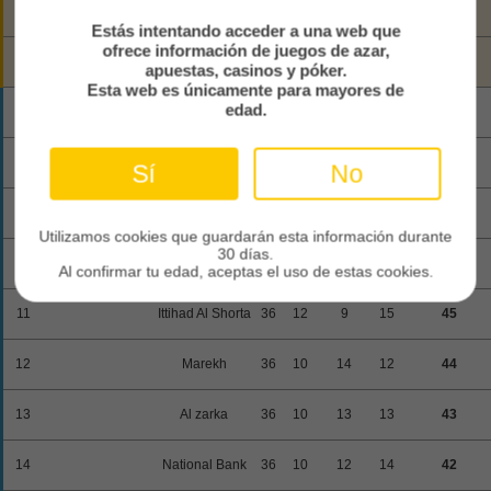
5
Modern Sport FC
36
14
14
8
56
Estás intentando acceder a una web que
ofrece información de juegos de azar,
Olympic El
6
36
13
12
11
51
apuestas, casinos y póker.
Qanah FC
Esta web es únicamente para mayores de
Gomhoreyet
edad.
7
36
13
11
12
50
Shbeen
8
Nogoom FC
36
12
11
13
47
Sí
No
9
Al Tersana
36
10
16
10
46
Utilizamos cookies que guardarán esta información durante
30 días.
10
Kahrbaa Ismailia
36
12
10
14
46
Al confirmar tu edad, aceptas el uso de estas cookies.
11
Ittihad Al Shorta
36
12
9
15
45
12
Marekh
36
10
14
12
44
13
Al zarka
36
10
13
13
43
14
National Bank
36
10
12
14
42