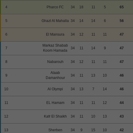
4
Pharco FC
34
18
11
5
65
5
Ghazl Al Mahalla
34
14
14
6
56
6
El Mansura
34
12
11
11
47
Markaz Shabab
7
34
11
14
9
47
Koom Hamada
8
Nabarouh
34
12
11
11
47
Alaab
9
34
11
13
10
46
Damanhour
10
Al Olympi
34
13
7
14
46
11
EL Hamam
34
11
11
12
44
12
Kafr El Shaikh
34
11
10
13
43
13
Sherben
34
9
15
10
42