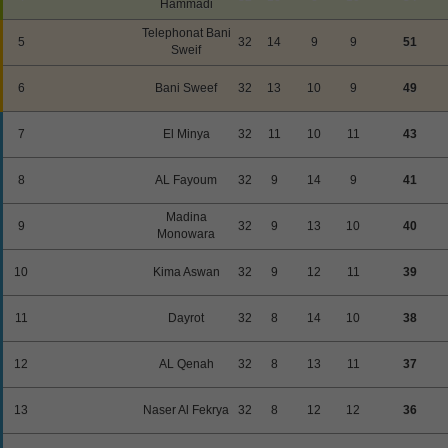
Hammadi
Beisbol
Telephonat Bani
5
32
14
9
9
51
Sweif
Hockey
6
Bani Sweef
32
13
10
9
49
Fútbol Americano
7
El Minya
32
11
10
11
43
Clasificación
8
AL Fayoum
32
9
14
9
41
Casas de Apuestas
Madina
9
32
9
13
10
40
Monowara
10
Kima Aswan
32
9
12
11
39
11
Dayrot
32
8
14
10
38
12
AL Qenah
32
8
13
11
37
13
Naser Al Fekrya
32
8
12
12
36