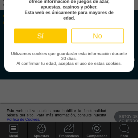
a posibles cambios por parte de los operadores. No olvides comprobar la cuota actualizada
ofrece información de juegos de azar,
en la casa de apuestas antes de realizar cualquier apuesta.
apuestas, casinos y póker.
Europa League
Esta web es únicamente para mayores de
·
·
·
·
Supercopa Europa
Condiciones Legales
Política Privacidad
Cookies
sitemap
sitemap
edad.
.
partidos
Google
Partidos amistosos
Partidos televisados
Juega con resposabilidad
Sí
No
Baloncesto
Utilizamos cookies que guardarán esta información durante
Europa
30 días.
© 2026 Marcadoresonline.com Todos los derechos reservados
Al confirmar tu edad, aceptas el uso de estas cookies.
Euroliga
Eurocup
España
ACB
LEB
Estados Unidos
Esta web utiliza cookies para habilitar la funcionalidad
básica del sitio. Para más información, consulte nuestra
ESTOY DE
NBA
Política de Cookies.
ACUERD
Tenis
Menú
Apuestas
Pronósticos
Comparador
Foro