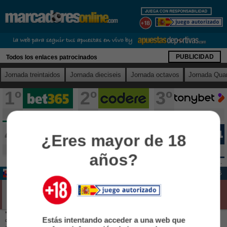
X
Fútbol
España
PUBLICIDAD
Todos los enlaces patrocinados
Primera División
Jornada treintaidos
Jornada dieciseis
Jornada octavos
Jornada Quar
Segunda División
1º
2º
3º
Segunda B
Tercera División
9.7
8.9
8.5
Ir a Bet365
Ir a Codere
Ir a TonyBet
Copa del Rey
4º
5º
6º
¿Eres mayor de 18
Supercopa España
Europa
8.3
8.2
8.1
Ir a Betway
Ir a William Hill
Ir a Marathonbet
años?
*Cuotas orientativas. Comprobar antes.
Premier League
FA Cup
01-05-2026
Clasificación
Serie A
Zilina
3
16:00
Bundesliga
Fin
FC Kosice
1
Ligue 1
*Las cuotas mostradas en la web son meramente orientativas. Nuestro equipo trabaja muy
Estás intentando acceder a una web que
duro para poder ofrecerte las cuotas más actualizadas posibles. Estas cuotas están sujetas
Champions League