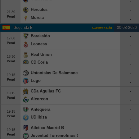
-
Beisbol
Hercules
-
21:30
Pend
Murcia
-
Hockey
Segunda B
30-08-2026
Clasificación
Fútbol Americano
Barakaldo
-
17:00
Pend
Leonesa
-
Clasificación
Real Union
-
18:30
Casas de Apuestas
Pend
CD Coria
-
Unionistas De Salamanca
-
19:15
Pend
Lugo
-
CDa Aguilas FC
-
19:15
Pend
Alcorcon
-
Antequera
-
19:15
Pend
UD Ibiza
-
Atletico Madrid B
-
19:15
Pend
Juventud Torremolinos CF
-