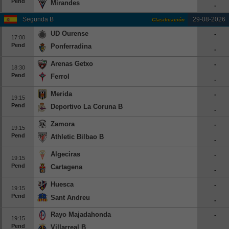
Pend
Mirandes
-
Europa League
Segunda B
29-08-2026
Clasificación
Supercopa Europa
UD Ourense
-
17:00
Partidos amistosos
Pend
Ponferradina
-
Partidos televisados
Arenas Getxo
-
18:30
Pend
Ferrol
Baloncesto
-
Europa
Merida
-
19:15
Pend
Deportivo La Coruna B
Euroliga
-
Eurocup
Zamora
-
19:15
Pend
Athletic Bilbao B
España
-
ACB
Algeciras
-
19:15
Pend
Cartagena
LEB
-
Estados Unidos
Huesca
-
19:15
Pend
NBA
Sant Andreu
-
Rayo Majadahonda
-
Tenis
19:15
Pend
Villarreal B