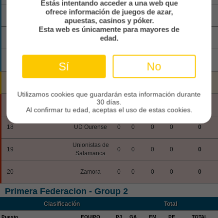
Estás intentando acceder a una web que
ofrece información de juegos de azar,
13
Pontevedra
0
0
0
0
0
apuestas, casinos y póker.
Esta web es únicamente para mayores de
RC Deportivo
edad.
14
0
0
0
0
0
Fabril
15
Racing de Ferrol
0
0
0
0
0
Sí
No
16
Real Aviles CF
0
0
0
0
0
Utilizamos cookies que guardarán esta información durante
30 días.
17
Real Union
0
0
0
0
0
Al confirmar tu edad, aceptas el uso de estas cookies.
18
UD Ourense
0
0
0
0
0
Unionistas de
19
0
0
0
0
0
Salamanca
20
Zamora
0
0
0
0
0
Primera Federacion - Group 2
Clasificación
Total
Puesto
EQUIPO
PJ
GA
EM
PE
TOTAL