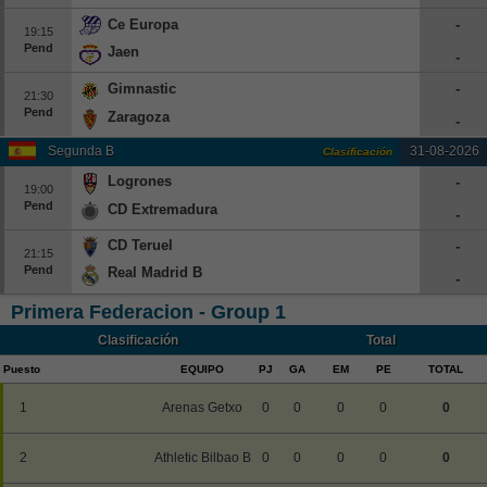
Ce Europa
-
19:15
Pend
Jaen
-
Gimnastic
-
21:30
Pend
Zaragoza
-
Segunda B
31-08-2026
Clasificación
Logrones
-
19:00
Pend
CD Extremadura
-
CD Teruel
-
21:15
Pend
Real Madrid B
-
Primera Federacion - Group 1
Clasificación
Total
Puesto
EQUIPO
PJ
GA
EM
PE
TOTAL
1
Arenas Getxo
0
0
0
0
0
2
Athletic Bilbao B
0
0
0
0
0