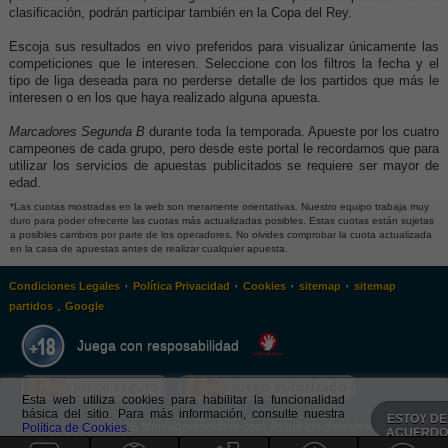
clasificación, podrán participar también en la Copa del Rey.
Escoja sus resultados en vivo preferidos para visualizar únicamente las
competiciones que le interesen. Seleccione con los filtros la fecha y el
tipo de liga deseada para no perderse detalle de los partidos que más le
interesen o en los que haya realizado alguna apuesta.
Marcadores Segunda B
durante toda la temporada. Apueste por los cuatro
campeones de cada grupo, pero desde este portal le recordamos que para
utilizar los servicios de apuestas publicitados se requiere ser mayor de
edad.
*Las cuotas mostradas en la web son meramente orientativas. Nuestro equipo trabaja muy
duro para poder ofrecerte las cuotas más actualizadas posibles. Estas cuotas están sujetas
a posibles cambios por parte de los operadores. No olvides comprobar la cuota actualizada
en la casa de apuestas antes de realizar cualquier apuesta.
·
·
·
·
Condiciones Legales
Política Privacidad
Cookies
sitemap
sitemap
.
partidos
Google
Juega con resposabilidad
Esta web utiliza cookies para habilitar la funcionalidad
básica del sitio. Para más información, consulte nuestra
ESTOY DE
Política de Cookies.
© 2026 Marcadoresonline.com Todos los derechos reservados
ACUERD