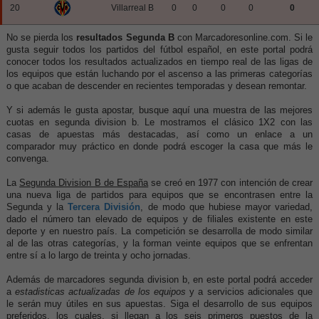
20
Villarreal B
0
0
0
0
0
No se pierda los
resultados Segunda B
con Marcadoresonline.com. Si le
gusta seguir todos los partidos del fútbol español, en este portal podrá
conocer todos los resultados actualizados en tiempo real de las ligas de
los equipos que están luchando por el ascenso a las primeras categorías
o que acaban de descender en recientes temporadas y desean remontar.
Y si además le gusta apostar, busque aquí una muestra de las mejores
cuotas en segunda division b. Le mostramos el clásico 1X2 con las
casas de apuestas más destacadas, así como un enlace a un
comparador muy práctico en donde podrá escoger la casa que más le
convenga.
La
Segunda Division B de España
se creó en 1977 con intención de crear
una nueva liga de partidos para equipos que se encontrasen entre la
Segunda y la
Tercera División
, de modo que hubiese mayor variedad,
dado el número tan elevado de equipos y de filiales existente en este
deporte y en nuestro país. La competición se desarrolla de modo similar
al de las otras categorías, y la forman veinte equipos que se enfrentan
entre sí a lo largo de treinta y ocho jornadas.
Además de marcadores segunda division b, en este portal podrá acceder
a
estadisticas actualizadas de los equipos
y a servicios adicionales que
le serán muy útiles en sus apuestas. Siga el desarrollo de sus equipos
preferidos, los cuales, si llegan a los seis primeros puestos de la