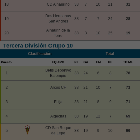
18
CD Alhaurino
38
7
10
21
31
Dos Hermanas
19
38
7
7
24
28
San Andres
Alhaurin de la
20
38
3
10
25
19
Torre
Tercera División Grupo 10
Clasificación
Total
Puesto
EQUIPO
PJ
GA
EM
PE
TOTAL
Betis Deportivo
1
38
24
6
8
78
Balompie
2
Arcos CF
38
21
10
7
73
3
Ecija
38
21
8
9
71
4
Algeciras
38
19
12
7
69
CD San Roque
5
38
19
9
10
66
de Lepe