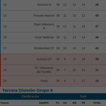
13
Alcorcon B
38
12
12
14
48
14
Pozuelo Alarcon
38
11
15
12
48
Rayo Vallecano
15
38
12
11
15
47
B
16
Trival Valderas
38
11
13
14
46
17
Alcobendas CF
38
10
14
14
44
18
Aravaca CF
38
9
11
18
38
FC Villanueva
19
38
7
10
21
31
del Pardillo
20
Parla
38
4
7
27
19
Tercera División Grupo 8
Clasificación
Total
Puesto
EQUIPO
PJ
GA
EM
PE
TOTAL