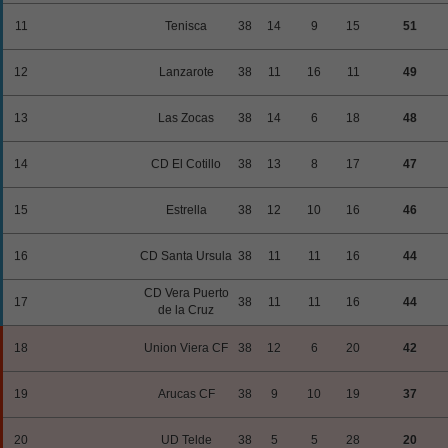
11
Tenisca
38
14
9
15
51
12
Lanzarote
38
11
16
11
49
13
Las Zocas
38
14
6
18
48
14
CD El Cotillo
38
13
8
17
47
15
Estrella
38
12
10
16
46
16
CD Santa Ursula
38
11
11
16
44
CD Vera Puerto
17
38
11
11
16
44
de la Cruz
18
Union Viera CF
38
12
6
20
42
19
Arucas CF
38
9
10
19
37
20
UD Telde
38
5
5
28
20