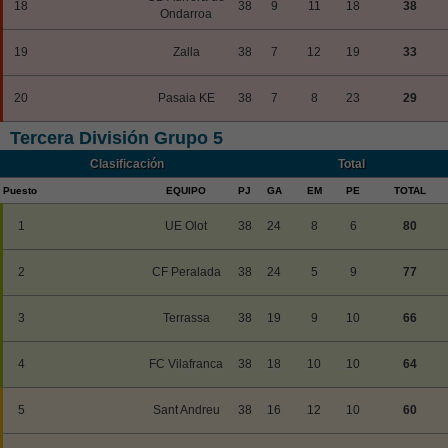
18
38
9
11
18
38
Ondarroa
19
Zalla
38
7
12
19
33
20
Pasaia KE
38
7
8
23
29
Tercera División Grupo 5
Clasificación
Total
Puesto
EQUIPO
PJ
GA
EM
PE
TOTAL
1
UE Olot
38
24
8
6
80
2
CF Peralada
38
24
5
9
77
3
Terrassa
38
19
9
10
66
4
FC Vilafranca
38
18
10
10
64
5
Sant Andreu
38
16
12
10
60