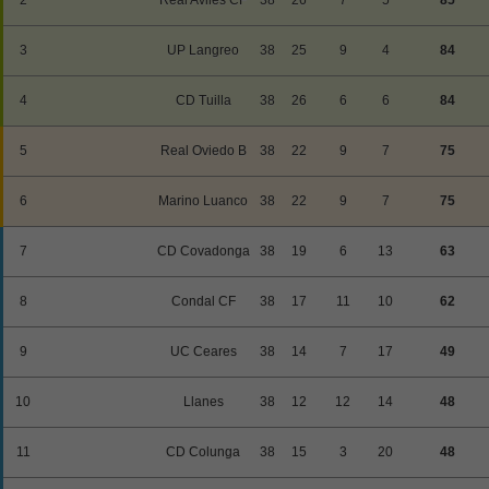
3
UP Langreo
38
25
9
4
84
4
CD Tuilla
38
26
6
6
84
5
Real Oviedo B
38
22
9
7
75
6
Marino Luanco
38
22
9
7
75
7
CD Covadonga
38
19
6
13
63
8
Condal CF
38
17
11
10
62
9
UC Ceares
38
14
7
17
49
10
Llanes
38
12
12
14
48
11
CD Colunga
38
15
3
20
48