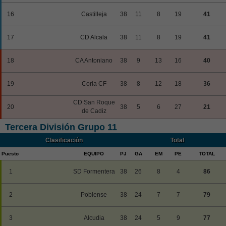
16
Castilleja
38
11
8
19
41
17
CD Alcala
38
11
8
19
41
18
CA Antoniano
38
9
13
16
40
19
Coria CF
38
8
12
18
36
CD San Roque
20
38
5
6
27
21
de Cadiz
Tercera División Grupo 11
Clasificación
Total
Puesto
EQUIPO
PJ
GA
EM
PE
TOTAL
1
SD Formentera
38
26
8
4
86
2
Poblense
38
24
7
7
79
3
Alcudia
38
24
5
9
77