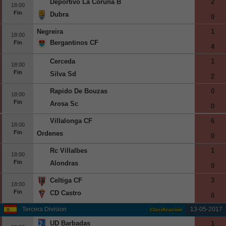
Deportivo La Coruna B
2
18:00
Europa League
Fin
Dubra
0
Supercopa Europa
Negreira
1
18:00
Partidos amistosos
Bergantinos CF
Fin
4
Partidos televisados
Cerceda
1
18:00
Fin
Silva Sd
2
Baloncesto
Rapido De Bouzas
0
Europa
18:00
Fin
Arosa Sc
0
Euroliga
Villalonga CF
6
Eurocup
18:00
Fin
Ordenes
España
0
Rc Villalbes
ACB
1
18:00
Fin
Alondras
LEB
0
Estados Unidos
Celtiga CF
3
18:00
Fin
CD Castro
NBA
0
Tercera Division
13-05-2017
Clasificación
Tenis
UD Barbadas
1