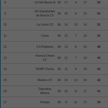
8
UCAM Murcia B
38
17
4
17
55
NV Estudiantes
9
38
15
8
15
53
de Murcia CF
10
La Union CF
38
14
10
14
52
11
Cieza
38
15
7
16
52
12
CA Pulpileno
38
13
9
16
48
Huercal Overa
13
38
12
7
19
43
CF
14
EDMF Churra
38
11
9
18
42
15
Muleno CF
38
10
12
16
42
Deportiva
16
38
10
11
17
41
Minera
17
Pinatar
38
9
12
17
39