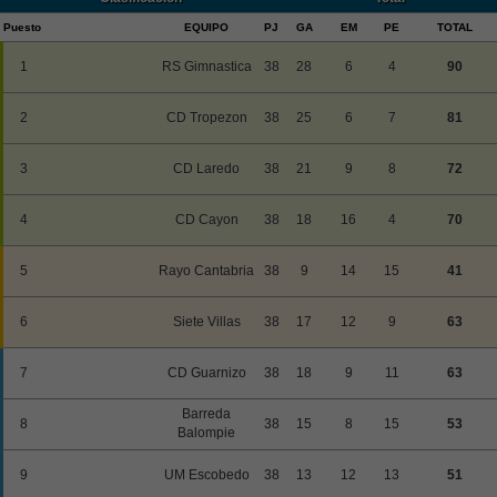
Puesto
EQUIPO
PJ
GA
EM
PE
TOTAL
1
RS Gimnastica
38
28
6
4
90
2
CD Tropezon
38
25
6
7
81
3
CD Laredo
38
21
9
8
72
4
CD Cayon
38
18
16
4
70
5
Rayo Cantabria
38
9
14
15
41
6
Siete Villas
38
17
12
9
63
7
CD Guarnizo
38
18
9
11
63
Barreda
8
38
15
8
15
53
Balompie
9
UM Escobedo
38
13
12
13
51