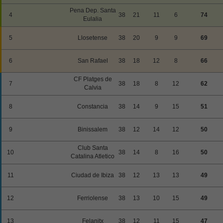
Pena Dep. Santa
4
38
21
11
6
74
Eulalia
5
Llosetense
38
20
9
9
69
6
San Rafael
38
18
12
8
66
CF Platges de
7
38
18
8
12
62
Calvia
8
Constancia
38
14
9
15
51
9
Binissalem
38
12
14
12
50
Club Santa
10
38
14
8
16
50
Catalina Atletico
11
Ciudad de Ibiza
38
12
13
13
49
12
Ferriolense
38
13
10
15
49
13
Felanitx
38
12
11
15
47