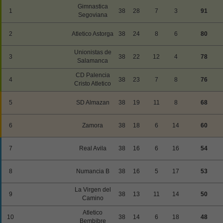
Gimnastica
1
38
28
7
3
91
Segoviana
2
Atletico Astorga
38
24
8
6
80
Unionistas de
3
38
22
12
4
78
Salamanca
CD Palencia
4
38
23
7
8
76
Cristo Atletico
5
SD Almazan
38
19
11
8
68
6
Zamora
38
18
6
14
60
7
Real Avila
38
16
6
16
54
8
Numancia B
38
16
5
17
53
La Virgen del
9
38
13
11
14
50
Camino
Atletico
10
38
14
6
18
48
Bembibre