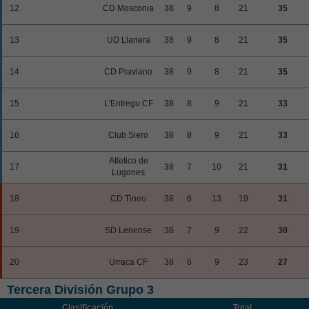
12
CD Mosconia
38
9
8
21
35
13
UD Llanera
38
9
8
21
35
14
CD Praviano
38
9
8
21
35
15
L'Entregu CF
38
8
9
21
33
16
Club Siero
38
8
9
21
33
Atletico de
17
38
7
10
21
31
Lugones
18
CD Tineo
38
6
13
19
31
19
SD Lenense
38
7
9
22
30
20
Urraca CF
38
6
9
23
27
Tercera División Grupo 3
Clasificación
Total