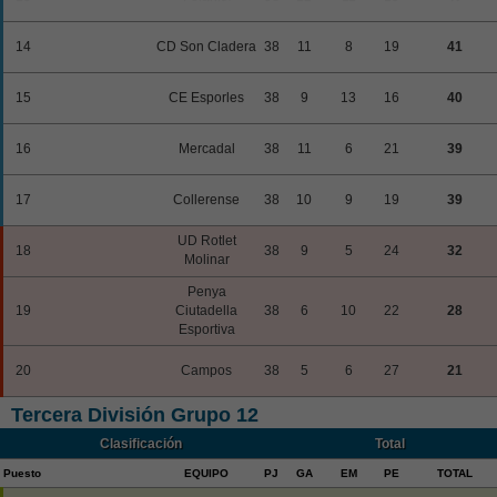
14
CD Son Cladera
38
11
8
19
41
15
CE Esporles
38
9
13
16
40
16
Mercadal
38
11
6
21
39
17
Collerense
38
10
9
19
39
UD Rotlet
18
38
9
5
24
32
Molinar
Penya
19
Ciutadella
38
6
10
22
28
Esportiva
20
Campos
38
5
6
27
21
Tercera División Grupo 12
Clasificación
Total
Puesto
EQUIPO
PJ
GA
EM
PE
TOTAL