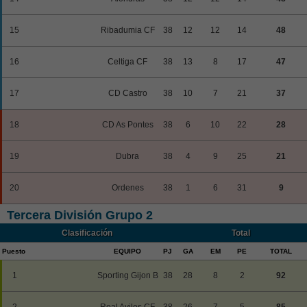
15
Ribadumia CF
38
12
12
14
48
16
Celtiga CF
38
13
8
17
47
17
CD Castro
38
10
7
21
37
18
CD As Pontes
38
6
10
22
28
19
Dubra
38
4
9
25
21
20
Ordenes
38
1
6
31
9
Tercera División Grupo 2
Clasificación
Total
Puesto
EQUIPO
PJ
GA
EM
PE
TOTAL
1
Sporting Gijon B
38
28
8
2
92
2
Real Aviles CF
38
26
7
5
85