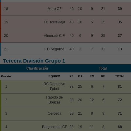
18
Muro CF
40
10
9
21
39
19
FC Torrevieja
40
10
5
25
35
20
Almoradi C.F.
40
6
9
25
27
21
CD Segorbe
40
2
7
31
13
Tercera División Grupo 1
Clasificación
Total
Puesto
EQUIPO
PJ
GA
EM
PE
TOTAL
RC Deportivo
1
38
25
6
7
81
Fabril
Rapido de
2
38
20
12
6
72
Bouzas
3
Cerceda
38
21
8
9
71
4
Bergantinos CF
38
19
11
8
68