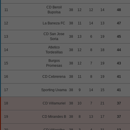
CD Beroil
11
38
12
12
14
48
Bupolsa
12
La Baneza FC
38
11
14
13
47
CD San Jose
13
38
13
6
19
45
Soria
Atletico
14
38
12
8
18
44
Tordesillas
Burgos
15
38
12
7
19
43
Promesas
16
CD Cebrerena
38
11
8
19
41
17
Sporting Uxama
38
9
14
15
41
18
CD Villamuriel
38
10
7
21
37
19
CD Mirandes B
38
8
13
17
37
20
CD Villaralbo
38
3
4
31
13