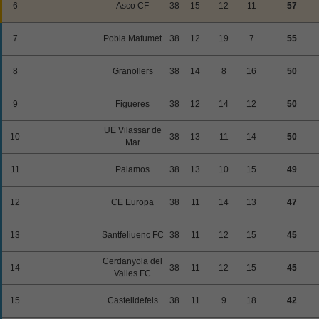
6
Asco CF
38
15
12
11
57
7
Pobla Mafumet
38
12
19
7
55
8
Granollers
38
14
8
16
50
9
Figueres
38
12
14
12
50
UE Vilassar de
10
38
13
11
14
50
Mar
11
Palamos
38
13
10
15
49
12
CE Europa
38
11
14
13
47
13
Santfeliuenc FC
38
11
12
15
45
Cerdanyola del
14
38
11
12
15
45
Valles FC
15
Castelldefels
38
11
9
18
42