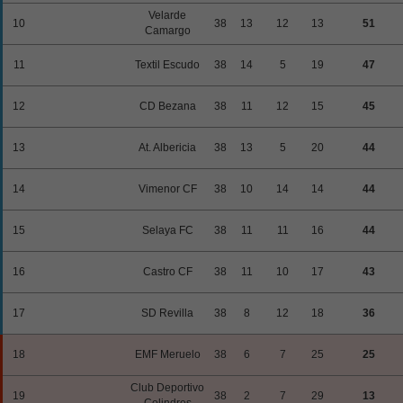
Velarde
10
38
13
12
13
51
Camargo
11
Textil Escudo
38
14
5
19
47
12
CD Bezana
38
11
12
15
45
13
At. Albericia
38
13
5
20
44
14
Vimenor CF
38
10
14
14
44
15
Selaya FC
38
11
11
16
44
16
Castro CF
38
11
10
17
43
17
SD Revilla
38
8
12
18
36
18
EMF Meruelo
38
6
7
25
25
Club Deportivo
19
38
2
7
29
13
Colindres