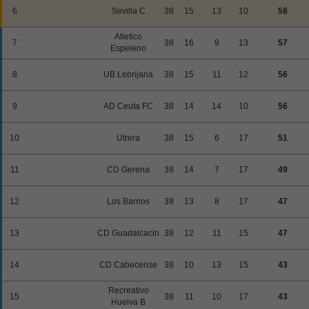
6
Sevilla C
38
15
13
10
58
Atletico
7
38
16
9
13
57
Espeleno
8
UB Lebrijana
38
15
11
12
56
9
AD Ceuta FC
38
14
14
10
56
10
Utrera
38
15
6
17
51
11
CD Gerena
38
14
7
17
49
12
Los Barrios
38
13
8
17
47
13
CD Guadalcacin
38
12
11
15
47
14
CD Cabecense
38
10
13
15
43
Recreativo
15
38
11
10
17
43
Huelva B