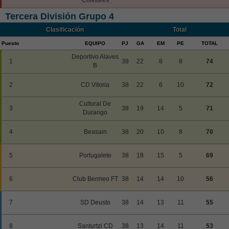
Tercera División Grupo 4
Clasificación
Total
Puesto
EQUIPO
PJ
GA
EM
PE
TOTAL
Deportivo Alaves
1
38
22
8
8
74
B
2
CD Vitoria
38
22
6
10
72
Cultural De
3
38
19
14
5
71
Durango
4
Beasain
38
20
10
8
70
5
Portugalete
38
18
15
5
69
6
Club Bermeo FT
38
14
14
10
56
7
SD Deusto
38
14
13
11
55
8
Santurtzi CD
38
13
14
11
53