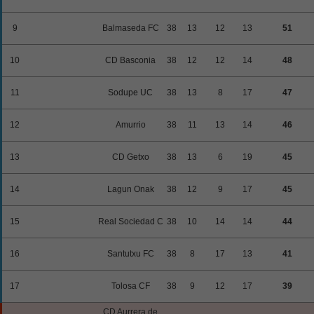
9
Balmaseda FC
38
13
12
13
51
10
CD Basconia
38
12
12
14
48
11
Sodupe UC
38
13
8
17
47
12
Amurrio
38
11
13
14
46
13
CD Getxo
38
13
6
19
45
14
Lagun Onak
38
12
9
17
45
15
Real Sociedad C
38
10
14
14
44
16
Santutxu FC
38
8
17
13
41
17
Tolosa CF
38
9
12
17
39
CD Aurrera de