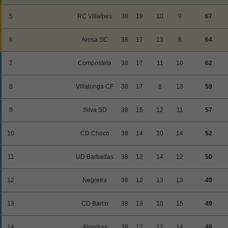
5
RC Villalbes
38
19
10
9
67
6
Arosa SC
38
17
13
8
64
7
Compostela
38
17
11
10
62
8
Villalonga CF
38
17
8
13
59
9
Silva SD
38
15
12
11
57
10
CD Choco
38
14
10
14
52
11
UD Barbadas
38
12
14
12
50
12
Negreira
38
12
13
13
49
13
CD Barco
38
13
10
15
49
14
Alondras
38
12
12
14
48