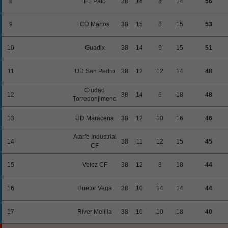
8
EL Palo
38
16
8
14
56
9
CD Martos
38
15
8
15
53
10
Guadix
38
14
9
15
51
11
UD San Pedro
38
12
12
14
48
Ciudad
12
38
14
6
18
48
Torredonjimeno
13
UD Maracena
38
12
10
16
46
Atarfe Industrial
14
38
11
12
15
45
CF
15
Velez CF
38
12
8
18
44
16
Huetor Vega
38
10
14
14
44
17
River Melilla
38
10
10
18
40