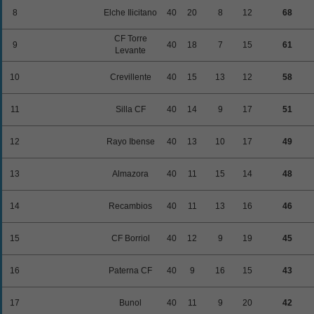
8
Elche Ilicitano
40
20
8
12
68
CF Torre
9
40
18
7
15
61
Levante
10
Crevillente
40
15
13
12
58
11
Silla CF
40
14
9
17
51
12
Rayo Ibense
40
13
10
17
49
13
Almazora
40
11
15
14
48
14
Recambios
40
11
13
16
46
15
CF Borriol
40
12
9
19
45
16
Paterna CF
40
9
16
15
43
17
Bunol
40
11
9
20
42