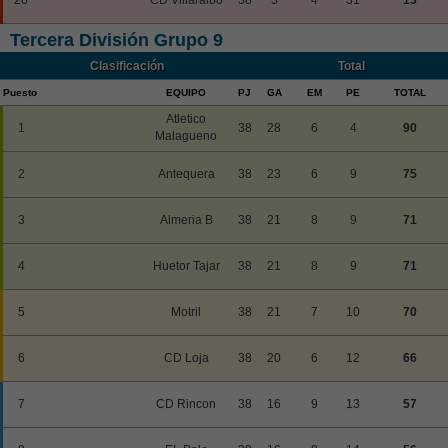
Tercera División Grupo 9
Clasificación
Total
Puesto
EQUIPO
PJ
GA
EM
PE
TOTAL
Atletico
1
38
28
6
4
90
Malagueno
2
Antequera
38
23
6
9
75
3
Almeria B
38
21
8
9
71
4
Huetor Tajar
38
21
8
9
71
5
Motril
38
21
7
10
70
6
CD Loja
38
20
6
12
66
7
CD Rincon
38
16
9
13
57