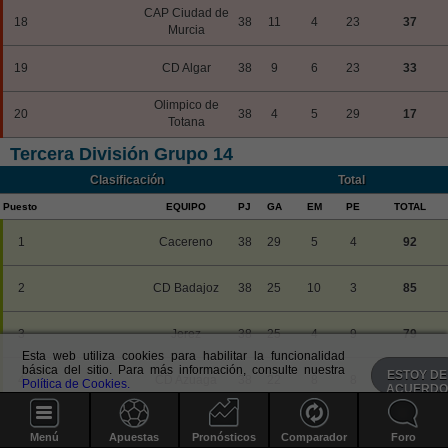
CAP Ciudad de
18
38
11
4
23
37
Murcia
19
CD Algar
38
9
6
23
33
Olimpico de
20
38
4
5
29
17
Totana
Tercera División Grupo 14
Clasificación
Total
Puesto
EQUIPO
PJ
GA
EM
PE
TOTAL
1
Cacereno
38
29
5
4
92
2
CD Badajoz
38
25
10
3
85
3
Jerez
38
25
4
9
79
Esta web utiliza cookies para habilitar la funcionalidad
básica del sitio. Para más información, consulte nuestra
ESTOY DE
4
CD Azuaga
38
22
8
8
74
Política de Cookies.
ACUERD
5
CD Coria
38
22
6
10
72
Menú
Apuestas
Pronósticos
Comparador
Foro