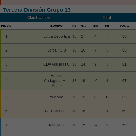
Tercera División Grupo 13
Clasificación
Total
Puesto
EQUIPO
PJ
GA
EM
PE
TOTAL
1
Lorca Deportiva
38
27
4
7
85
2
Lorca FC B
38
26
7
5
85
3
CDA Aguilas FC
38
24
9
5
81
Racing
4
Cartagena Mar
38
19
10
9
67
Menor
5
Yeclano
38
19
8
11
65
6
EG El Palmar CF
38
16
12
10
60
7
Murcia B
38
15
14
9
59