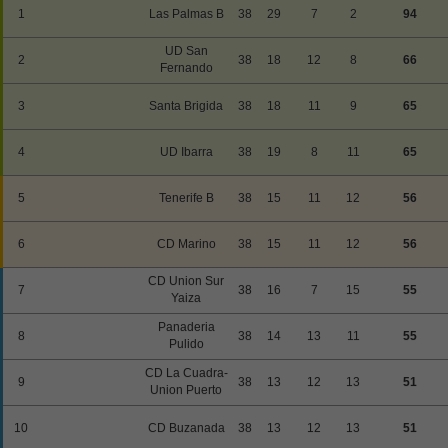
1
Las Palmas B
38
29
7
2
94
UD San
2
38
18
12
8
66
Fernando
3
Santa Brigida
38
18
11
9
65
4
UD Ibarra
38
19
8
11
65
5
Tenerife B
38
15
11
12
56
6
CD Marino
38
15
11
12
56
CD Union Sur
7
38
16
7
15
55
Yaiza
Panaderia
8
38
14
13
11
55
Pulido
CD La Cuadra-
9
38
13
12
13
51
Union Puerto
10
CD Buzanada
38
13
12
13
51