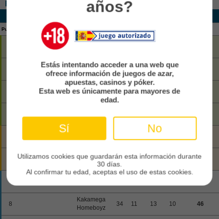
años?
Premier League
Beisbol
Clasificación
Total
Puesto
EQUIPO
PJ
GA
EM
PE
TOTAL
Hockey
1
Gor Mahia
34
20
9
5
69
Fútbol Americano
Estás intentando acceder a una web que
2
AFC Leopards
34
19
7
8
64
ofrece información de juegos de azar,
Clasificación
apuestas, casinos y póker.
Esta web es únicamente para mayores de
3
Kenya Police
33
13
15
5
54
Casas de Apuestas
edad.
4
Nairobi United
33
14
11
8
53
Sí
No
5
Shabana
34
14
10
10
52
Utilizamos cookies que guardarán esta información durante
6
KCB
34
13
9
12
48
30 días.
Al confirmar tu edad, aceptas el uso de estas cookies.
7
Murang'a Seal
34
13
8
13
47
Kakamega
8
34
11
13
10
46
Homeboyz