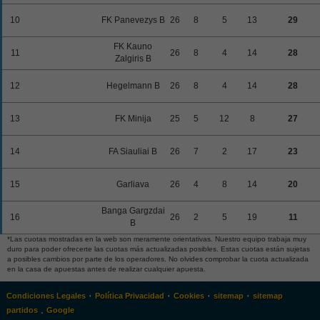
10
FK Panevezys B
26
8
5
13
29
FK Kauno
11
26
8
4
14
28
Zalgiris B
12
Hegelmann B
26
8
4
14
28
13
FK Minija
25
5
12
8
27
14
FA Siauliai B
26
7
2
17
23
15
Garliava
26
4
8
14
20
Banga Gargzdai
16
26
2
5
19
11
B
*Las cuotas mostradas en la web son meramente orientativas. Nuestro equipo trabaja muy
duro para poder ofrecerte las cuotas más actualizadas posibles. Estas cuotas están sujetas
a posibles cambios por parte de los operadores. No olvides comprobar la cuota actualizada
en la casa de apuestas antes de realizar cualquier apuesta.
·
·
·
·
Condiciones Legales
Política Privacidad
Cookies
sitemap
sitemap
.
partidos
Google