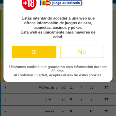
Beisbol
Puesto
EQUIPO
PJ
GA
EM
PE
TOTAL
1
Riteriai
25
20
2
3
62
Hockey
Estás intentando acceder a una web que
ofrece información de juegos de azar,
apuestas, casinos y póker.
Fútbol Americano
2
Be1 NFA
25
17
4
4
55
Esta web es únicamente para mayores de
edad.
Clasificación
3
Babrungas
25
15
6
4
51
Neptunas
Casas de Apuestas
Sí
No
4
26
15
6
5
51
Klaipeda
5
Nevezis
26
12
7
7
43
Utilizamos cookies que guardarán esta información durante
30 días.
FK Tauras
Al confirmar tu edad, aceptas el uso de estas cookies.
6
26
11
8
7
41
Taurage
7
FK Atmosfera
26
11
4
11
37
8
BFA
26
8
9
9
33
9
Ekranas
26
8
8
10
32