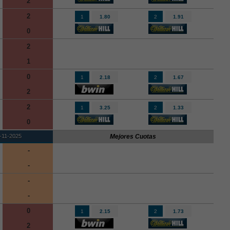
2
2
1
1.80
2
1.91
0
2
1
0
1
2.18
2
1.67
2
2
1
3.25
2
1.33
0
-11-2025
Mejores Cuotas
-
-
-
-
0
1
2.15
2
1.73
2