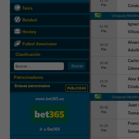
22:10
Fin
Crist
Tenis
Uruguay
Montev
Beisbol
Ignac
01:50
Fin
Viliu
Hockey
Alvar
Futbol Americano
18:10
Fin
Adolf
Clasificación
Carlo
20:40
Fin
Zdene
Patrocinadores
Alex 
23:15
Enlaces patrocinados
Fin
Crist
PUBLICIDAD
Uruguay
Montev
www.bet365.es
Juan 
00:40
Fin
Tomas
Franc
01:20
Ir a Bet365
Fin
Genar