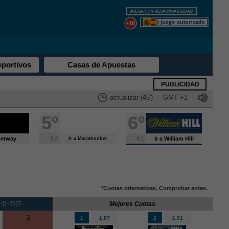
eportivos
Casas de Apuestas
PUBLICIDAD
actualizar (45')
GMT
+1
5º
6º
 Betway
8.2
8.1
Ir a William Hill
Ir a Marathonbet
*Cuotas orientativas. Comprobar antes.
-11-2025
Mejores Cuotas
2
1
1.87
2
1.91