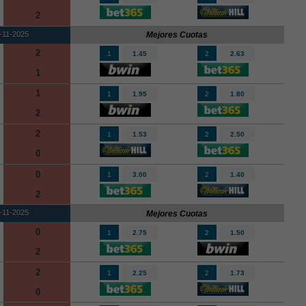
2
-11-2025
Mejores Cuotas
2
1
1.45
2
2.63
1
1
1
1.95
2
1.80
2
2
1
1.53
2
2.50
0
0
1
3.00
2
1.40
2
-11-2025
Mejores Cuotas
0
1
2.75
2
1.50
2
2
1
2.25
2
1.73
0