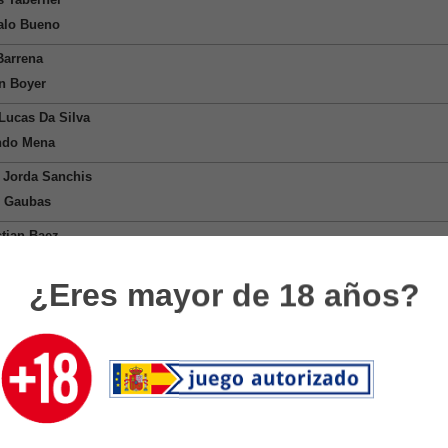
alo Bueno
Barrena
an Boyer
Lucas Da Silva
ndo Mena
 Jorda Sanchis
s Gaubas
tian Baez
o Guillen Meza
¿Eres mayor de 18 años?
 Justo
o Vallejo
k Kolar
in Aguilar
10
ideo Challenger-S
vo Heide