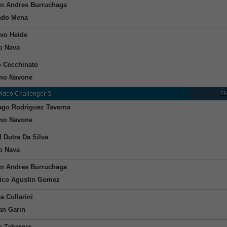
n Andres Burruchaga
ndo Mena
vo Heide
o Nava
 Cecchinato
no Navone
11
ideo Challenger-S
ago Rodriguez Taverna
no Navone
l Dutra Da Silva
o Nava
n Andres Burruchaga
ico Agustin Gomez
a Collarini
ian Garin
s Taberner