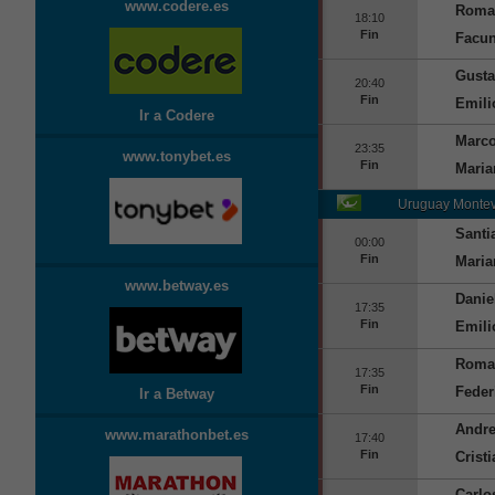
www.codere.es
Roma
18:10
Fin
Facu
Gusta
20:40
Fin
Emili
Ir a Codere
Marco
23:35
www.tonybet.es
Fin
Maria
Uruguay
Montev
Santi
00:00
Fin
Maria
www.betway.es
Danie
17:35
Fin
Emili
Roma
17:35
Fin
Feder
Ir a Betway
Andre
www.marathonbet.es
17:40
Fin
Crist
Carlo