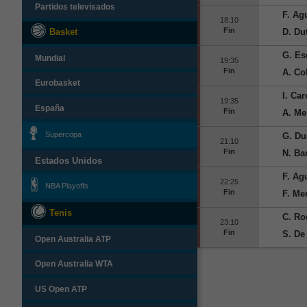
Partidos televisados
F. Ag
18:10
Fin
D. Du
Basket
G. Es
Mundial
19:35
Fin
A. Col
Eurobasket
I. Car
19:35
España
Fin
A. Me
Supercopa
G. Du
21:10
Fin
N. Ba
Estados Unidos
F. Agu
22:25
NBA Playoffs
Fin
F. Me
Tenis
C. Ro
23:10
Fin
S. De 
Open Australia ATP
Open Australia WTA
US Open ATP