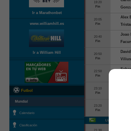
19:20
Fin
Gonz
Ir a Marathonbet
Alex 
20:05
www.williamhill.es
Fin
Trist
Joao 
20:40
Fin
Facu
David
Ir a William Hill
20:50
Fin
Viliu
Sebas
22:50
Fin
Alvar
Guido
23:10
Futbol
Fin
Adolf
Mundial
Zdene
23:20
Fin
Joaqu
Calendario
Uruguay
Montev
Clasificación
Gusta
21:30