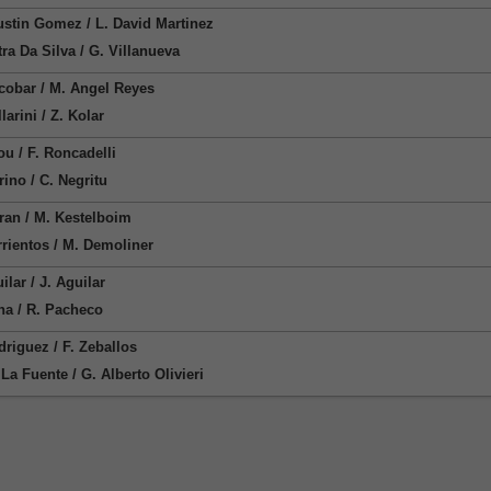
ustin Gomez / L. David Martinez
tra Da Silva / G. Villanueva
cobar / M. Angel Reyes
larini / Z. Kolar
ou / F. Roncadelli
rino / C. Negritu
ran / M. Kestelboim
rrientos / M. Demoliner
ilar / J. Aguilar
na / R. Pacheco
driguez / F. Zeballos
La Fuente / G. Alberto Olivieri