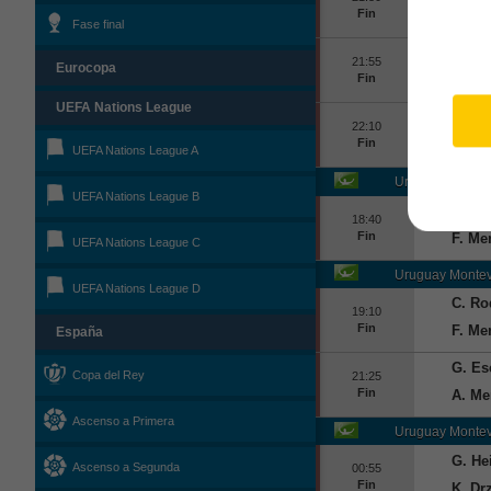
Fin
Rodri
Fase final
Marco
21:55
Eurocopa
Fin
Facun
UEFA Nations League
Ignac
22:10
Fin
Timof
UEFA Nations League A
Uruguay
Montev
UEFA Nations League B
G. Es
18:40
Fin
F. Me
UEFA Nations League C
Uruguay
Montev
UEFA Nations League D
C. Ro
19:10
Fin
F. Me
España
G. Es
Copa del Rey
21:25
Fin
A. Me
Ascenso a Primera
Uruguay
Montev
G. Hei
Ascenso a Segunda
00:55
Fin
K. Dr