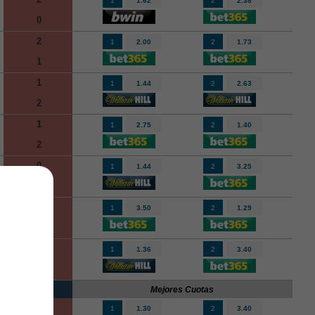
1
1.62
2
2.38
0
2
1
2.00
2
1.73
1
1
1
1.44
2
2.63
2
1
1
2.75
2
1.40
2
0
1
1.44
2
3.25
2
1
1
3.50
2
1.29
2
2
1
1.36
2
3.40
0
-11-2025
Mejores Cuotas
2
1
1.30
2
3.40