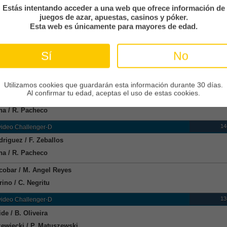
go Pacheco
Estás intentando acceder a una web que ofrece información de
juegos de azar, apuestas, casinos y póker.
 Cecchinato
Esta web es únicamente para mayores de edad.
do Acosta
Sí
No
io Buse
ey Skatov
15
ideo Challenger-D
Utilizamos cookies que guardarán esta información durante 30 días.
Al confirmar tu edad, aceptas el uso de estas cookies.
cobar / M. Angel Reyes
na / R. Pacheco
14
ideo Challenger-D
driguez / F. Zeballos
na / R. Pacheco
cobar / M. Angel Reyes
rino / C. Negritu
13
ideo Challenger-D
de / B. Oliveira
zewiecki / P. Matuszewski