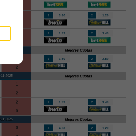
0
2
1
3.60
2
1.29
0
2
1
1.33
2
3.40
0
-11-2025
Mejores Cuotas
1
1
1.50
2
2.50
2
-11-2025
Mejores Cuotas
1
2
2
1
1.33
2
3.40
0
-11-2025
Mejores Cuotas
0
1
4.33
2
1.20