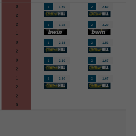
0
1
1.50
2
2.50
2
2
1
1.28
2
3.20
1
0
1
2.38
2
1.53
2
0
1
2.10
2
1.67
2
1
1
2.10
2
1.67
2
2
0