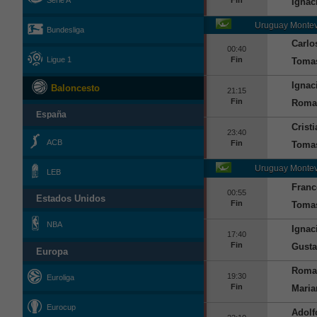
Serie A
Ignac
Uruguay
Montev
Bundesliga
Carlo
00:40
Fin
Ligue 1
Tomas
Ignac
Baloncesto
21:15
Fin
Roma
España
Crist
23:40
ACB
Fin
Tomas
Uruguay
Montev
LEB
Franc
00:55
Estados Unidos
Fin
Tomas
NBA
Ignac
17:40
Fin
Gusta
Europa
Roma
19:30
Euroliga
Fin
Maria
Eurocup
Adolf