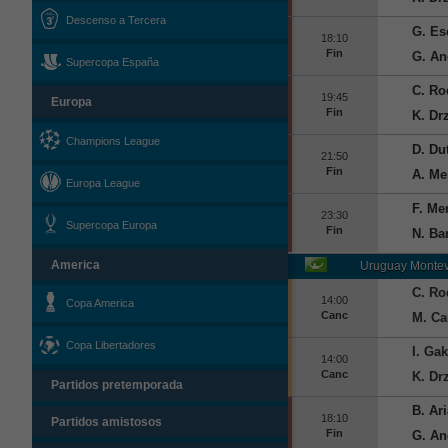
Descenso a Tercera
G. Es
18:10
Fin
G. And
Supercopa España
C. Ro
19:45
Europa
Fin
K. Dr
Champions League
D. Du
21:50
Fin
A. Me
Europa League
F. Me
23:30
Supercopa Europa
Fin
N. Ba
America
Uruguay
Montev
C. Ro
14:00
Copa America
Canc
M. Ca
Copa Libertadores
I. Ga
14:00
Canc
K. Dr
Partidos pretemporada
B. Ari
18:10
Partidos amistosos
Fin
G. And