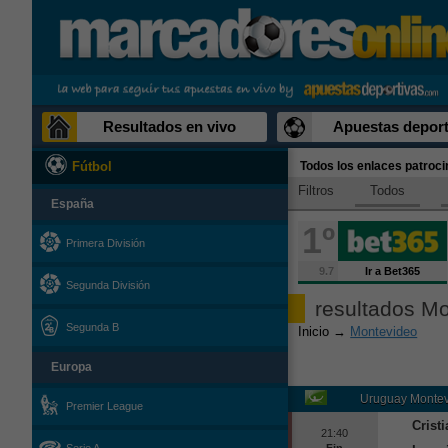
Resultados en vivo
Apuestas deport
Todos los enlaces patroc
Fútbol
Filtros
Todos
España
1º
Primera División
9.7
Ir a Bet365
Segunda División
resultados M
Segunda B
Inicio
→
Montevideo
Europa
Uruguay
Montev
Premier League
Crist
21:40
Fin