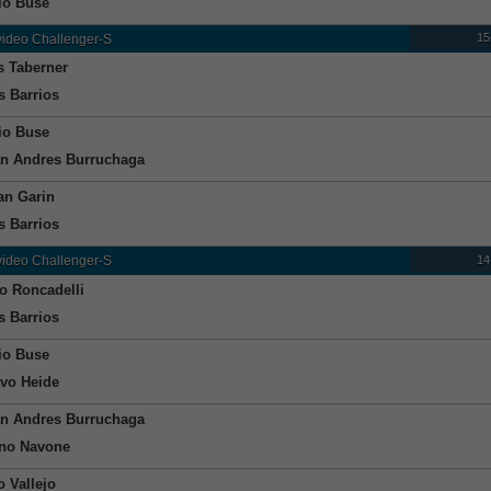
io Buse
15
ideo Challenger-S
s Taberner
 Barrios
io Buse
n Andres Burruchaga
ian Garin
 Barrios
14
ideo Challenger-S
o Roncadelli
 Barrios
io Buse
vo Heide
n Andres Burruchaga
no Navone
o Vallejo