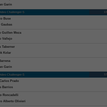
ian Garin
13
ideo Challenger-S
io Buse
s Gaubas
o Guillen Meza
o Vallejo
s Taberner
k Kolar
Barrena
ian Garin
12
ideo Challenger-S
Carlos Prado
 Barrios
o Roncadelli
o Alberto Olivieri