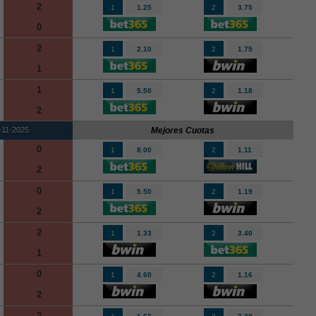
2
1
1.25
2
3.75
0
2
1
2.10
2
1.75
1
1
1
5.50
2
1.18
2
-11-2025
Mejores Cuotas
0
1
8.00
2
1.11
2
0
1
5.50
2
1.19
2
2
1
1.33
2
3.40
1
0
1
4.60
2
1.16
2
2