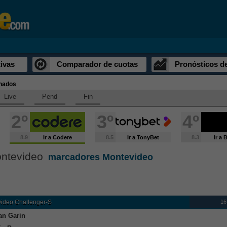
ivas
Comparador de cuotas
Pronósticos d
inados
Live
Pend
Fin
2º
3º
4º
8.9
Ir a Codere
8.5
Ir a TonyBet
8.3
Ir a
ontevideo
marcadores Montevideo
16
ideo Challenger-S
ian Garin