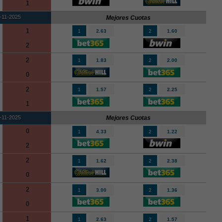
1
-11-2025
Mejores Cuotas
1
1
2.63
2
1.60
2
2
1
1.83
2
2.00
0
2
1
1.57
2
2.25
1
-11-2025
Mejores Cuotas
0
1
4.33
2
1.22
2
2
1
1.62
2
2.38
0
2
1
3.00
2
1.36
0
1
1
2.63
2
1.57