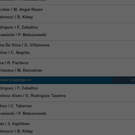
cobar / M. Angel Reyes
reozzi / B. Kittay
driguez / F. Zeballos
zewiecki / P. Matuszewski
tra Da Silva / G. Villanueva
rino / C. Negritu
na / R. Pacheco
rrientos / M. Demoliner
12
ideo Challenger-D
driguez / F. Zeballos
rdoso Alves / S. Rodriguez Taverna
khov / C. Taberner
zewiecki / P. Matuszewski
as / J. Ingildsen
reozzi / B. Kittay