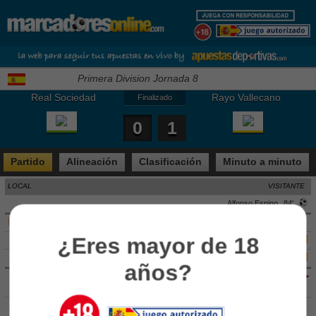
X
Fútbol
España
Primera Division Jornada 8
Primera División
Real Sociedad
Rayo Vallecano
Finalizado
Segunda División
0
1
Segunda B
Tercera División
Partido
Alineación
Clasificación
Minuto a minuto
Copa del Rey
LOCAL
VISITANTE
Supercopa España
Alfonso Espino
84'
Europa
60'
Carlos Soler
Premier League
¿Eres mayor de 18
Isi Palazon
62'
Serie A
Florian Lejeune
90'
años?
Bundesliga
Alvaro Garcia
46 '
Fran Perez
Ligue 1
61 '
Goncalo Guedes
Champions League
Luka Sucic